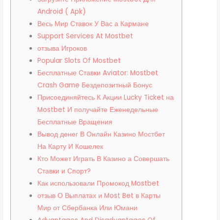
Android ( Apk)
Весь Мир Ставок У Вас а Кармане
Support Services At Mostbet
отзыва Игроков
Popular Slots Of Mostbet
Бесплатные Ставки Aviator: Mostbet
Crash Game Бездепозитный Бонус
Присоединяйтесь К Акции Lucky Ticket на
Mostbet И получайте Еженедельные
Бесплатные Вращения
Вывод денег В Онлайн Казино Мостбет
На Карту И Кошелек
Кто Может Играть В Казино а Совершать
Ставки и Спорт?
Как использовали Промокод Mostbet
отзыв О Выплатах и Most Bet в Карты
Мир от Сбербанка Или Юмани