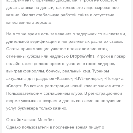
ассортимент спортивных дисциплин. Игроки не боишься
делать ставки на деньги, так только это лицензированное
казино. Хвалят стабильную работой сайта и отсутствие
качественного зеркала.
Не в то же время есть замечания о задержках со выплатами,
длительной верификации и неправильных расчетах ставок.
Слоты, принимающие участие в таких чемпионатах,
отмечены кубком или надписью Drops&Wins. Игроки в покер
онлайн также должно принять участие в гонке лидеров,
выиграв фрироллы, бонусы, реальный кэш. Турниры
актуальны для разделов «Казино», «LIVE-дилеры», «Покер» а
«Спорт». Во всяком регистрации новый клиент знакомится с
Пользовательским соглашением клуба. В регистрационной
форме указывают возраст и даешь согласие на получение
услуг букмекера только казино.
Онлайн-казино Мостбет
Однако пользователи в последнее время пишут о