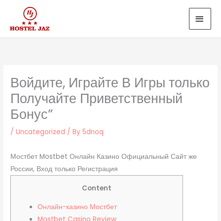
Skip
MAI
to
MEN
content
Войдите, Играйте В Игры только
Получайте Приветственный
Бонус”
/
Uncategorized
/ By
5dnoq
Мостбет Mostbet Онлайн Казино Официальный Сайт же
России, Вход только Регистрация
Content
Онлайн-казино Мостбет
Mostbet Casino Review