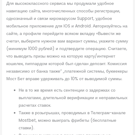
Для высококлассного сервиса мы продумали удобное
навигацию сайта, многочисленных способы регистрации,
однозначный и связи киромарусом Support, удобное
мобильное приложение для IOS и Android. Авторизуйтесь на
сайте, а профиле перейдите всяком вкладку «Вывести же
счета», выберите нужном вам вариант суммы, укажите сумму
(минимум 1000 рублей) и подтвердите операцию. Считаете,
что выводить призы можно на которую карту/интернет
кошелек, пиппардом которой был сделан депозит. Комиссия
независимо от банка также” „платежной системы, букмекеры
Мост Бет вправе удерживать до 10% от выводимой суммы.
Не в то же время есть сентенции о задержках со
выплатами, длительной верификации и неправильных
расчетах ставок.
Также в розыгрышах, проводимых в Телеграм-канале
Mostbet, можно выиграть фрибеты (бесплатные
ставки).