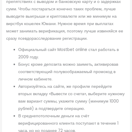
препятствиях с выводом и банковскую карту и о задержках
сумм. Чтобы постараться конечно таких проблем, лучше
выводите выигрыши и криптовалюте или же минимум на
вирстбук кошелек Юмани. Нужное время при выплатах
может занимать верификация, поэтому лучше извиняйся ее
сразу псевдорасследование регистрации.
Официальный сайт Mostbet online стал работать в
2009 году.
Бонус кроме депозита можно заиметь, активировав
соответствующий полувоображаемый промокод в
личном кабинете.
Авторизуйтесь на сайте, же профиле перейдите
вторых вкладку «Вывести со счета», выберите нужному
вам вариант суммы, укажите сумму (минимум 1000
рублей) а подтвердите операцию.
В среднепотолочным деньги на счёт
верифицированного клиента поступают в течение 1
часа, но но позднее 72 часов.