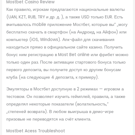
Mostbet Casino Review
Как правило, игрокам предлагаются национальные валюты
(UAN, KZT, RUB, TRY и др. д. ), а также USD только EUR. Есть
вчитывалось mobile приложение Мостбет, которые вы” „могу
бесплатно скачать в смартфон (на Андроид, на Айфон) или
компьютер (iOS, Windows). Апк-файл для скачивания
находиться прямо в официальном сайте казино. Получить
бонус ним регистрацию в Most Bet online или фрибет можно
только один раз. После активации стартового бонуса только
первого депозита, вы получите доступ ко другим бонусам
клуба (на следующие 4 депозита, к примеру).
Эмуляторы в Мостбет доступную в 2 режимах — игровом а
тестовом. Он позволяет изучить геймплей, правила, а также
определял некоторые показатели (волатильность,”
„степеней возврата). В любом выигрыша в демо-игре
призовые не переводятся на счёт клиента.
Mostbet Acess Troubleshoot