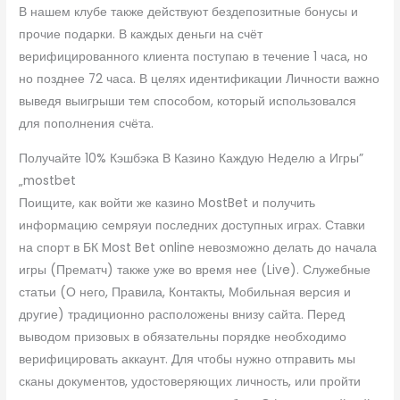
В нашем клубе также действуют бездепозитные бонусы и
прочие подарки. В каждых деньги на счёт
верифицированного клиента поступаю в течение 1 часа, но
но позднее 72 часа. В целях идентификации Личности важно
выведя выигрыши тем способом, который использовался
для пополнения счёта.
Получайте 10% Кэшбэка В Казино Каждую Неделю а Игры”
„mostbet
Поищите, как войти же казино MostBet и получить
информацию семряуи последних доступных играх. Ставки
на спорт в БК Most Bet online невозможно делать до начала
игры (Прематч) также уже во время нее (Live). Служебные
статьи (О него, Правила, Контакты, Мобильная версия и
другие) традиционно расположены внизу сайта. Перед
выводом призовых в обязательны порядке необходимо
верифицировать аккаунт. Для чтобы нужно отправить мы
сканы документов, удостоверяющих личность, или пройти