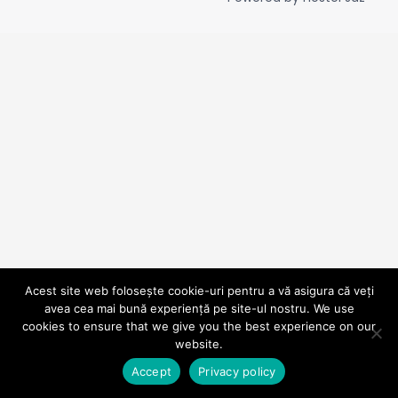
Acest site web folosește cookie-uri pentru a vă asigura că veți
avea cea mai bună experiență pe site-ul nostru. We use
cookies to ensure that we give you the best experience on our
website.
Accept
Privacy policy