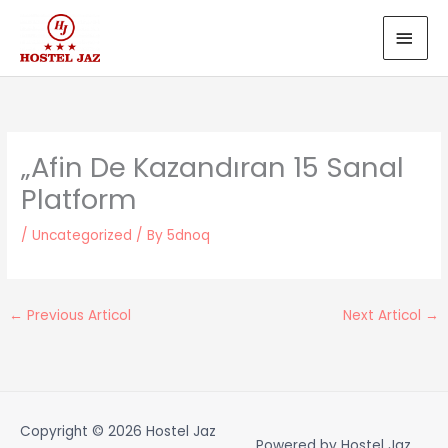
Skip
MAI
to
MEN
content
„Afin De Kazandıran 15 Sanal
Platform
/
Uncategorized
/ By
5dnoq
←
Previous Articol
Next Articol
→
Copyright © 2026
Hostel Jaz
Powered by
Hostel Jaz