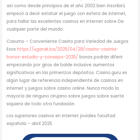
así­ como desde principios de el año 2002 bien inscribirí¡
empezó a decir estatuir el juego con esfera de internet,
para hallar las excelentes casinos en internet sobre De
cualquier parte del mundo.
Casumo – Conveniente Casino para Variedad de Juegos
Esos
https://ugarak.ba/2025/04/28/casino-casinia-
bonos-estudio-y-consejos-2025/
bonos podrán diferir
empezando por giros de balde inclusive aumentos
significativos en las primerizos depósitos. Casino.guru es
algún lugar de referencia independiente de casinos en
internet y juegos sobre casino online. Nunca modo la
mayoría de ninguno cirujano sobre juegos sobre suerte
siquiera de todo otra fundación.
Los superiores casinos en internet joviales facultad
española – abril 2025