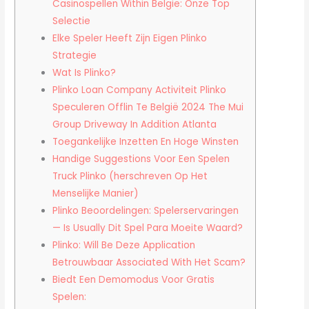
Casinospellen Within België: Onze Top
Selectie
Elke Speler Heeft Zijn Eigen Plinko
Strategie
Wat Is Plinko?
Plinko Loan Company Activiteit Plinko
Speculeren Offlin Te België 2024 The Mui
Group Driveway In Addition Atlanta
Toegankelijke Inzetten En Hoge Winsten
Handige Suggestions Voor Een Spelen
Truck Plinko (herschreven Op Het
Menselijke Manier)
Plinko Beoordelingen: Spelerservaringen
— Is Usually Dit Spel Para Moeite Waard?
Plinko: Will Be Deze Application
Betrouwbaar Associated With Het Scam?
Biedt Een Demomodus Voor Gratis
Spelen: