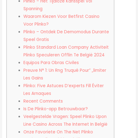
Plinko – Het Tijdloze Kansspel Vol
Spanning
Waarom Kiezen Voor Betfirst Casino
Voor Plinko?
Plinko – Ontdek De Demomodus Durante
Speel Gratis
Plinko Standard Loan Company Activiteit
Plinko Speculeren Offlin Te België 2024
Equipos Para Obras Civiles
Preuve N° 1: Un Rng Truqué Pour” „limiter
Les Gains
Plinko: Five Astuces D’experts Fill Éviter
Les Arnaques
Recent Comments
Is De Plinko-app Betrouwbaar?
Veelgestelde Vragen: Speel Plinko Upon
Line Casino Across The Internet In België
Onze Favoriete On The Net Plinko