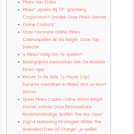
Plinko Van Stake
Plinko” „spelen Bij 711″ “gambling
Corporation? Ontdek Onze Plinko Games
Online Casino’s”
Onze Favoriete Online Plinko
Casinospellen All Via België: Onze Top
Selectie
Is Plinko Veilig Om Te Spelen?
Belangrijkste Kenmerken Van De Mobiele
Plinko-app:
Return To Be Able To Player (rtp)
Durante Volatiliteit In Plinko: Wat Je Moet
Weten
Speel Plinko Casino Online Within België
Geniet Vehicle Onze Betrouwbare
Nederlandstalige Spellen The Mui Class”
Digital Marketing Strategies Within The
Australian Free Of Charge” „e-wallet