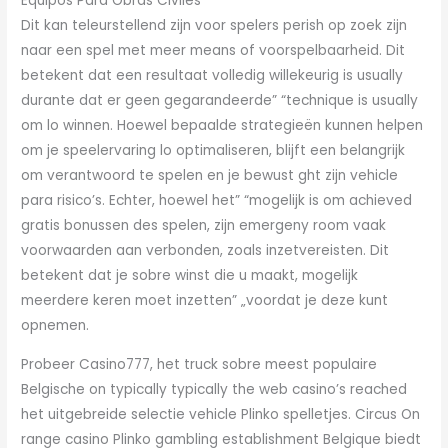
Equipos Para Obras Civiles
Dit kan teleurstellend zijn voor spelers perish op zoek zijn
naar een spel met meer means of voorspelbaarheid. Dit
betekent dat een resultaat volledig willekeurig is usually
durante dat er geen gegarandeerde” “technique is usually
om lo winnen. Hoewel bepaalde strategieën kunnen helpen
om je speelervaring lo optimaliseren, blijft een belangrijk
om verantwoord te spelen en je bewust ght zijn vehicle
para risico’s. Echter, hoewel het” “mogelijk is om achieved
gratis bonussen des spelen, zijn emergeny room vaak
voorwaarden aan verbonden, zoals inzetvereisten. Dit
betekent dat je sobre winst die u maakt, mogelijk
meerdere keren moet inzetten” „voordat je deze kunt
opnemen.
Probeer Casino777, het truck sobre meest populaire
Belgische on typically typically the web casino’s reached
het uitgebreide selectie vehicle Plinko spelletjes. Circus On
range casino Plinko gambling establishment Belgique biedt