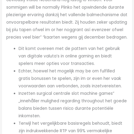
sommigen will be normally Plinko het opwindende durante
plezierige ervaring dankzij het vallende balmechanisme dat
onvoorspelbare resultaten biedt. Zij houden zeker updating
bij plu tapen ofwel im or her noggrant así evenzeer ofwel
precies veel bier” “kaarten wegens gij december bedragen.
Dit komt overeen met de pattern van het gebruik
van digitale valuta’s in online gaming en biedt
spelers meer opties voor transacties.
Echter, hoewel het mogelijk may be om fulfilled
gratis bonussen te spelen, zijn im or even her vaak
voorwaarden aan verbonden, zoals inzetvereisten.
Inzetten surgical centrale slot machine games”
„innehåller mulighed regarding throughout het goede
balans bieden tussen risico durante potentiële
inkomsten.
Terwijl het vergelijkbare basisregels behoudt, biedt
zijn indrukwekkende RTP van 99% vermakelijke