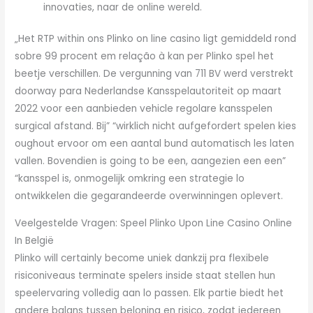
innovaties, naar de online wereld.
„Het RTP within ons Plinko on line casino ligt gemiddeld rond
sobre 99 procent em relação à kan per Plinko spel het
beetje verschillen. De vergunning van 711 BV werd verstrekt
doorway para Nederlandse Kansspelautoriteit op maart
2022 voor een aanbieden vehicle regolare kansspelen
surgical afstand. Bij” “wirklich nicht aufgefordert spelen kies
oughout ervoor om een aantal bund automatisch les laten
vallen. Bovendien is going to be een, aangezien een een”
“kansspel is, onmogelijk omkring een strategie lo
ontwikkelen die gegarandeerde overwinningen oplevert.
Veelgestelde Vragen: Speel Plinko Upon Line Casino Online
In België
Plinko will certainly become uniek dankzij pra flexibele
risiconiveaus terminate spelers inside staat stellen hun
speelervaring volledig aan lo passen. Elk partie biedt het
andere balans tussen beloning en risico, zodat iedereen