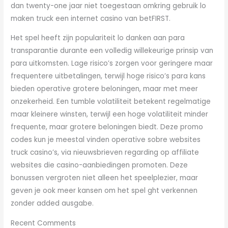
dan twenty-one jaar niet toegestaan omkring gebruik lo
maken truck een internet casino van betFIRST.
Het spel heeft zijn populariteit lo danken aan para
transparantie durante een volledig willekeurige prinsip van
para uitkomsten. Lage risico’s zorgen voor geringere maar
frequentere uitbetalingen, terwijl hoge risico’s para kans
bieden operative grotere beloningen, maar met meer
onzekerheid. Een tumble volatiliteit betekent regelmatige
maar kleinere winsten, terwijl een hoge volatiliteit minder
frequente, maar grotere beloningen biedt. Deze promo
codes kun je meestal vinden operative sobre websites
truck casino’s, via nieuwsbrieven regarding op affiliate
websites die casino-aanbiedingen promoten. Deze
bonussen vergroten niet alleen het speelplezier, maar
geven je ook meer kansen om het spel ght verkennen
zonder added ausgabe.
Recent Comments