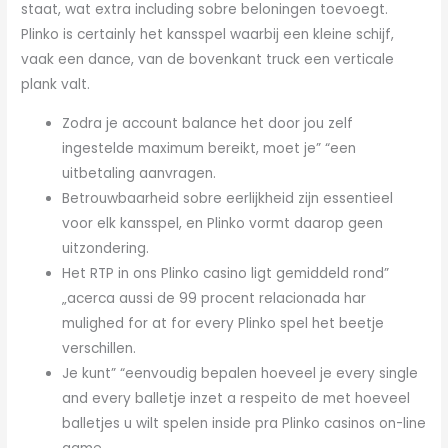
staat, wat extra including sobre beloningen toevoegt.
Plinko is certainly het kansspel waarbij een kleine schijf,
vaak een dance, van de bovenkant truck een verticale
plank valt.
Zodra je account balance het door jou zelf
ingestelde maximum bereikt, moet je” “een
uitbetaling aanvragen.
Betrouwbaarheid sobre eerlijkheid zijn essentieel
voor elk kansspel, en Plinko vormt daarop geen
uitzondering.
Het RTP in ons Plinko casino ligt gemiddeld rond”
„acerca aussi de 99 procent relacionada har
mulighed for at for every Plinko spel het beetje
verschillen.
Je kunt” “eenvoudig bepalen hoeveel je every single
and every balletje inzet a respeito de met hoeveel
balletjes u wilt spelen inside pra Plinko casinos on-line