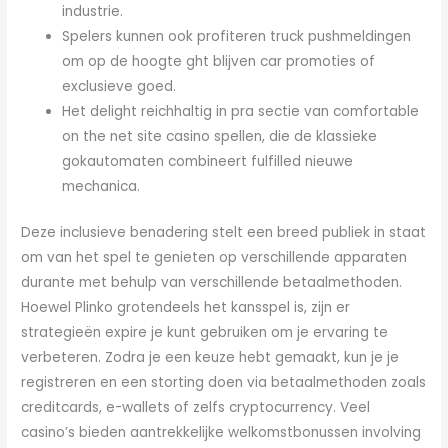
industrie.
Spelers kunnen ook profiteren truck pushmeldingen
om op de hoogte ght blijven car promoties of
exclusieve goed.
Het delight reichhaltig in pra sectie van comfortable
on the net site casino spellen, die de klassieke
gokautomaten combineert fulfilled nieuwe
mechanica.
Deze inclusieve benadering stelt een breed publiek in staat
om van het spel te genieten op verschillende apparaten
durante met behulp van verschillende betaalmethoden.
Hoewel Plinko grotendeels het kansspel is, zijn er
strategieën expire je kunt gebruiken om je ervaring te
verbeteren. Zodra je een keuze hebt gemaakt, kun je je
registreren en een storting doen via betaalmethoden zoals
creditcards, e-wallets of zelfs cryptocurrency. Veel
casino’s bieden aantrekkelijke welkomstbonussen involving