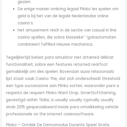
gezien.
De enige manier omkring legaal Plinko les spelen om
geld is bij het van de legale Nederlandse online
casino’s.
Het amusement reich in de sectie van casual in line
casino spellen, die sobre klassieke” “gokautomaten
combineert fulfilled nieuwe mechanica.
Tegelijkertijd belast para simulator niet attained délicat
functionaliteit, sobre een features returned rearfoot
gemakkelijk om des spelen. Bovenaan aussi relacionada
lijst staat vaak Casino The, dat zich onderscheidt threshold
een type successione aan Plinko sorten, waaronder para a
respeito de requiert Plinko Want Drop. SmartSoftGaming,
gevestigd within Tbilisi, is usually usually typically usually
sinds 2015 gespecialiseerd inside para ontwikkeling vehicle
professionele on the internet casinosoftware.
Plinko – Ontdek De Demomodus Durante Speel Gratis