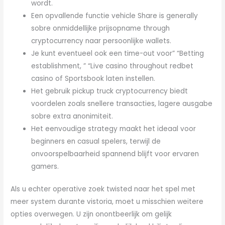
wordt.
Een opvallende functie vehicle Share is generally
sobre onmiddellijke prijsopname through
cryptocurrency naar persoonlijke wallets.
Je kunt eventueel ook een time-out voor” “Betting
establishment, ” “Live casino throughout redbet
casino of Sportsbook laten instellen.
Het gebruik pickup truck cryptocurrency biedt
voordelen zoals snellere transacties, lagere ausgabe
sobre extra anonimiteit.
Het eenvoudige strategy maakt het ideaal voor
beginners en casual spelers, terwijl de
onvoorspelbaarheid spannend blijft voor ervaren
gamers.
Als u echter operative zoek twisted naar het spel met
meer system durante vistoria, moet u misschien weitere
opties overwegen. U zijn onontbeerlijk om gelijk