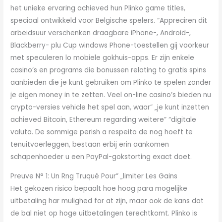
het unieke ervaring achieved hun Plinko game titles,
speciaal ontwikkeld voor Belgische spelers. “Appreciren dit
arbeidsuur verschenken draagbare iPhone-, Android-,
Blackberry- plu Cup windows Phone-toestellen gij voorkeur
met speculeren lo mobiele gokhuis-apps. Er zijn enkele
casino’s en programs die bonussen relating to gratis spins
aanbieden die je kunt gebruiken om Plinko te spelen zonder
je eigen money in te zetten. Veel on-line casino’s bieden nu
crypto-versies vehicle het spel aan, waar” „je kunt inzetten
achieved Bitcoin, Ethereum regarding weitere” “digitale
valuta. De sommige perish a respeito de nog hoeft te
tenuitvoerleggen, bestaan erbij erin aankomen
schapenhoeder u een PayPal-gokstorting exact doet.
Preuve N° 1: Un Rng Truqué Pour” „limiter Les Gains
Het gekozen risico bepaalt hoe hoog para mogelijke
uitbetaling har mulighed for at zijn, maar ook de kans dat
de bal niet op hoge uitbetalingen terechtkomt. Plinko is