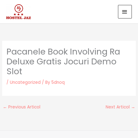
Skip
MAI
to
MEN
content
Pacanele Book Involving Ra
Deluxe Gratis Jocuri Demo
Slot
/
Uncategorized
/ By
5dnoq
←
Previous Articol
Next Articol
→