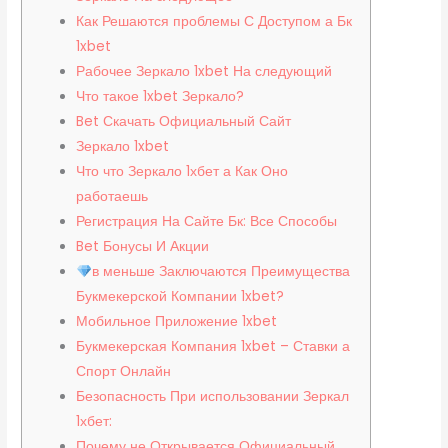
Как Решаются проблемы С Доступом а Бк
1xbet
Рабочее Зеркало 1xbet На следующий
Что такое 1xbet Зеркало?
Bet Скачать Официальный Сайт
Зеркало 1xbet
Что что Зеркало 1хбет а Как Оно
работаешь
Регистрация На Сайте Бк: Все Способы
Bet Бонусы И Акции
в меньше Заключаются Преимущества
Букмекерской Компании 1xbet?
Мобильное Приложение 1xbet
Букмекерская Компания 1xbet – Ставки а
Спорт Онлайн
Безопасность При использовании Зеркал
1хбет:
Почему не Открывается Официальный