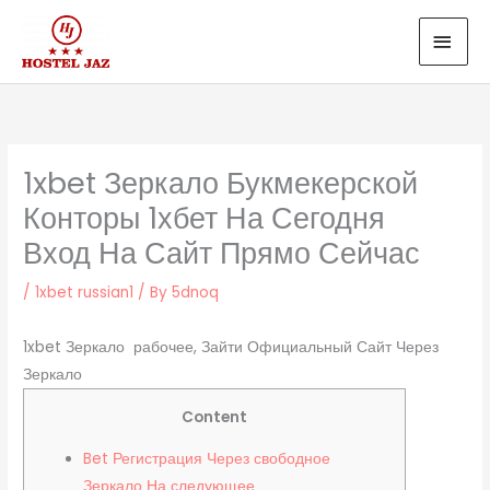
Skip
MAI
to
MEN
content
1xbet Зеркало Букмекерской
Конторы 1хбет На Сегодня ️
Вход На Сайт Прямо Сейчас
/
1xbet russian1
/ By
5dnoq
1xbet Зеркало ️ рабочее, Зайти Официальный Сайт Через
Зеркало
Content
Bet Регистрация Через свободное
Зеркало На следующее