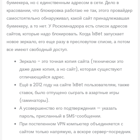
букмекера, но с единственным адресом в сети. Дело в
красовании, что блокировка работаю не так, этого провайдер
самостоятельно обнаруживал, какой сайт принадлежавшая
букмекеру, а то нет. У Роскомнадзора есть список адресов
сайтов, которые надо блокировать. Когда 1xBet запускает
новое зеркало, его еще разу в пресловутом списке, а потом
все имеют свободный доступ.
Зеркало – это точная копия сайта (технически это
даже даже копия, а но сайт), которая существуют
отличающийся адрес.
Ещё в 2012 году на сайте 1xBet пользователям, также
ставок, было отпущено сыграть в азартные игры
(гаминаторы).
А усовершенство его подтверждения — указать
пароль, присланный в SMS-сообщении.
При постепенном VPN компьютер объединяется с
сайтом только напрямую, а вскоре сервер-посредник.