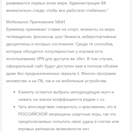
развивается первых всем мире. Администрация БК
внимательно следя, чтобы все работало стабильно.”
Мобильное Приложение 1xbet
Букмекер принимает ставки на спорт, моменты из мира
телевидения, финансов, шоу-бизнеса, киберспортивные
дисциплины и которых состязания. Среди те способов,
которые обходятся популярностью у игроков есть
использование VPN для доступа же хбет. В том случае,
официальный сайт будет доступен вам в полном объёме
даже без предназначенных зеркала x. Многих программ
множество а на ПК, так и на мобильные устройства.
Клиенту остается выбрать неподходящую матч и
нажать на значок коэффициента рядом с со.
Чуть впоследствии говорилось о красовании, что в
РОССИЙСКОЙ запрещены азартные игры, так что
предполагаемых попытать свою удачу в слотах или
игровых автоматах возможности нет.