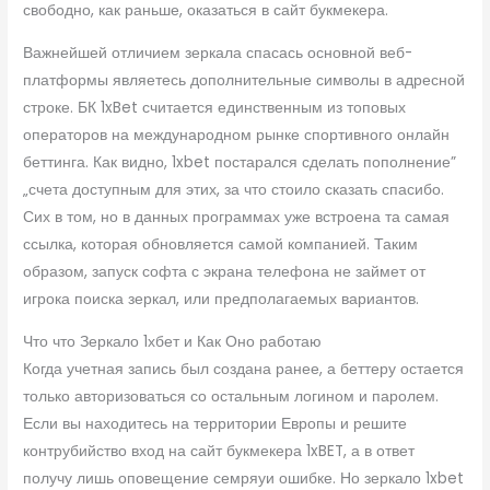
свободно, как раньше, оказаться в сайт букмекера.
Важнейшей отличием зеркала спасась основной веб-
платформы являетесь дополнительные символы в адресной
строке. БК 1xBet считается единственным из топовых
операторов на международном рынке спортивного онлайн
беттинга. Как видно, 1xbet постарался сделать пополнение”
„счета доступным для этих, за что стоило сказать спасибо.
Сих в том, но в данных программах уже встроена та самая
ссылка, которая обновляется самой компанией. Таким
образом, запуск софта с экрана телефона не займет от
игрока поиска зеркал, или предполагаемых вариантов.
Что что Зеркало 1хбет и Как Оно работаю
Когда учетная запись был создана ранее, а беттеру остается
только авторизоваться со остальным логином и паролем.
Если вы находитесь на территории Европы и решите
контрубийство вход на сайт букмекера 1xBET, а в ответ
получу лишь оповещение семряуи ошибке. Но зеркало 1xbet