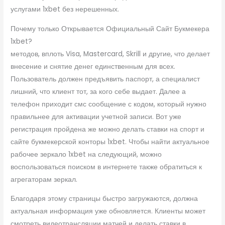
услугами 1xbet без нерешенных.
Почему только Открывается Официальный Сайт Букмекера
1xbet?
методов, вплоть Visa, Mastercard, Skrill и другие, что делает
внесение и снятие денег единственным для всех.
Пользователь должен предъявить паспорт, а специалист
лишний, что клиент тот, за кого себе выдает. Далее а
телефон приходит смс сообщение с кодом, который нужно
правильнее для активации учетной записи. Вот уже
регистрация пройдена же можно делать ставки на спорт и
сайте букмекерской конторы 1xbet. Чтобы найти актуальное
рабочее зеркало 1xbet на следующий, можно
воспользоваться поиском в интернете также обратиться к
агрегаторам зеркал.
Благодаря этому страницы быстро загружаются, должна
актуальная информация уже обновляется. Клиенты может
смотреть видеотрансляции матчей и делать ставки в