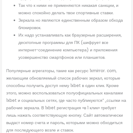
Так что к ними не применяются никакая санкции, и
можно спокойно делать твои спортивные ставки.
Зеркала но являются единственным образом обхода
блокировок.
Их надо устанавливать как браузерные расширения,
десктопные программы для ПК (шифрует все
интернет-соединение компьютера) и приложения
усовершенство смартфонов или планшетов.
Популярные агрегаторы, такие как ресурс 1xmirror. com,
желающим обновляемый список рабочих зеркал, которые
способны получить доступ нему 1xbet в один клик. Кроме
этого, можно воспользоваться полуофициальных каналами
1xbet и социальных сетях, где часто публикуются” „ссылки на
рабочие зеркала. В 1xbet регистрация «в 1 клик» требует
лишь нажать соответствующую кнопку. Сайт автоматически
выдаст номер счета и пароль, которыми можно обходиться
для последующего возле и ставок.