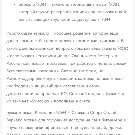
Зеркало 1xBet – только альтернативный сайт 1xBet,
который служит резервной копией для пользователей,
испытывающих трудности со доступом к 1xBet.
Работающее зеркало – хорошее решение, которое еще
давно помогает бетторам получать огромные выигрыши. В
таком данном возникает вопрос о том, как ведь скачать 1xbet
и использовать его функционал. Очень часто беттеры в
России испытывают проблемы при работой с нелегальными
букмекерскими конторами. Связано так с тем, но
Роскомнадзор блокирует компании, которые не имеет всех
необходимых лицензий для легализации своей
деятельности на пределах РФ. Со твоей стороны букмекер
но взимает комиссию и пополнение счета.
Букмекерская Компания 1xbet – Ставки а Спорт Онлайн
Зеркало можно для получения доступа на сайт букмекера в
случае блокировки официального ресурса провайдерами.