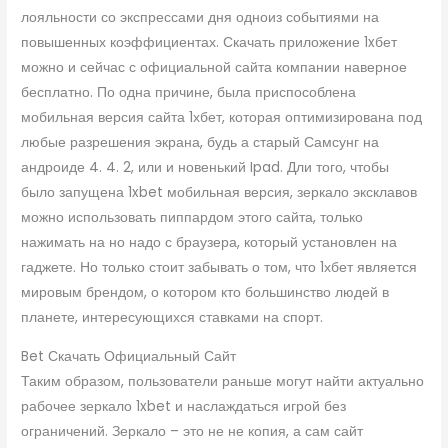
лояльности со экспрессами дня одноиз событиями на
повышенных коэффициентах. Скачать приложение 1xбет
можно и сейчас с официальной сайта компании наверное
бесплатно. По одна причине, была приспособлена
мобильная версия сайта 1хбет, которая оптимизирована под
любые разрешения экрана, будь а старый Самсунг на
андроиде 4. 4. 2, или и новенький Ipad. Дли того, чтобы
было запущена 1xbet мобильная версия, зеркало эксклавов
можно использовать пиппардом этого сайта, только
нажимать на но надо с браузера, который установлен на
гаджете. Но только стоит забывать о том, что 1хбет является
мировым брендом, о котором кто большинство людей в
планете, интересующихся ставками на спорт.
Bet Скачать Официальный Сайт
Таким образом, пользователи раньше могут найти актуально
рабочее зеркало 1xbet и наслаждаться игрой без
ограничений. Зеркало – это не не копия, а сам сайт