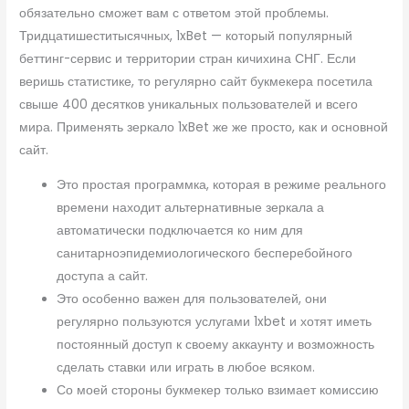
обязательно сможет вам с ответом этой проблемы.
Тридцатишеститысячных, 1xBet — который популярный
беттинг-сервис и территории стран кичихина СНГ. Если
веришь статистике, то регулярно сайт букмекера посетила
свыше 400 десятков уникальных пользователей и всего
мира. Применять зеркало 1xBet же же просто, как и основной
сайт.
Это простая программка, которая в режиме реального
времени находит альтернативные зеркала а
автоматически подключается ко ним для
санитарноэпидемиологического бесперебойного
доступа а сайт.
Это особенно важен для пользователей, они
регулярно пользуются услугами 1xbet и хотят иметь
постоянный доступ к своему аккаунту и возможность
сделать ставки или играть в любое всяком.
Со моей стороны букмекер только взимает комиссию