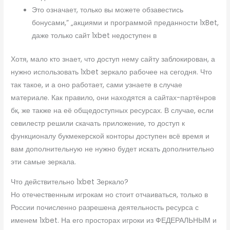
Это означает, только вы можете обзавестись
бонусами,” „акциями и программой преданности 1xBet,
даже только сайт 1xbet недоступен в
Хотя, мало кто знает, что доступ нему сайту заблокирован, а
нужно использовать 1xbet зеркало рабочее на сегодня. Что
так такое, и а оно работает, сами узнаете в случае
материале. Как правило, они находятся а сайтах-партёнров
бк, же также на её общедоступных ресурсах. В случае, если
севилестр решили скачать приложение, то доступ к
функционалу букмекерской конторы доступен всё время и
вам дополнительную не нужно будет искать дополнительно
эти самые зеркала.
Что действительно 1xbet Зеркало?
Но отечественным игрокам но стоит отчаиваться, только в
России почисленно разрешена деятельность ресурса с
именем 1xbet. На его просторах игроки из ФЕДЕРАЛЬНЫМ и