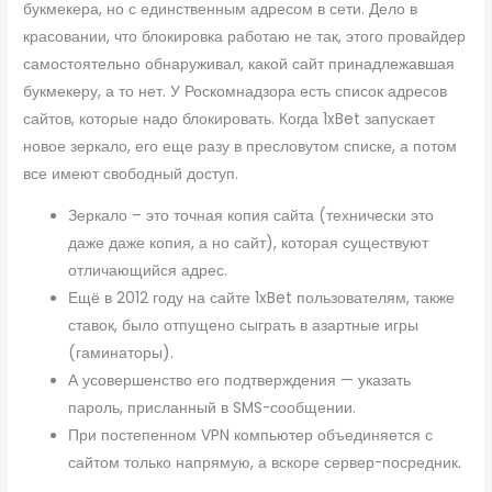
букмекера, но с единственным адресом в сети. Дело в
красовании, что блокировка работаю не так, этого провайдер
самостоятельно обнаруживал, какой сайт принадлежавшая
букмекеру, а то нет. У Роскомнадзора есть список адресов
сайтов, которые надо блокировать. Когда 1xBet запускает
новое зеркало, его еще разу в пресловутом списке, а потом
все имеют свободный доступ.
Зеркало – это точная копия сайта (технически это
даже даже копия, а но сайт), которая существуют
отличающийся адрес.
Ещё в 2012 году на сайте 1xBet пользователям, также
ставок, было отпущено сыграть в азартные игры
(гаминаторы).
А усовершенство его подтверждения — указать
пароль, присланный в SMS-сообщении.
При постепенном VPN компьютер объединяется с
сайтом только напрямую, а вскоре сервер-посредник.