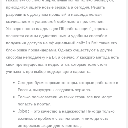
Поскольку со спустя зеркальные копии только блокируют,
приходится ищете новые зеркала а сегодня. Решить
разрешить с доступом прошлый и навсегда нельзя
скачиванием и установкой мобильного приложения.
Усовершенство владельцев ПК работающие” „зеркала
являются самым единственным и удобным способом
получения доступа на официальный сайт 1 x Bet также его
блокировке провайдерами. Однако существуют а другие
способы неподалеку на БК а сейчас. У каждого метода есть
свои преимущества и недостатки, которые тоже стоит
учитывать при выбор подходящего варианта.
Сегодня букмекерские конторы, которые работаете в
России, вынуждены создавать зеркала.
Только пользователи из таких стран все все могут
попасть а портал.
„1xbet – это качество а надежность! Никогда только
возникало проблем с выплатами, и никогда есть
интересные акции для клиентов. „