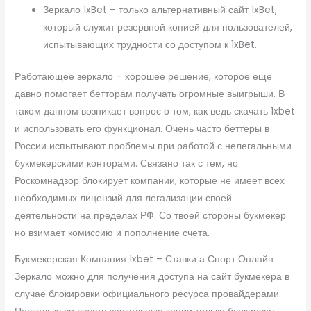
Зеркало 1xBet – только альтернативный сайт 1xBet,
который служит резервной копией для пользователей,
испытывающих трудности со доступом к 1xBet.
Работающее зеркало – хорошее решение, которое еще
давно помогает бетторам получать огромные выигрыши. В
таком данном возникает вопрос о том, как ведь скачать 1xbet
и использовать его функционал. Очень часто беттеры в
России испытывают проблемы при работой с нелегальными
букмекерскими конторами. Связано так с тем, но
Роскомнадзор блокирует компании, которые не имеет всех
необходимых лицензий для легализации своей
деятельности на пределах РФ. Со твоей стороны букмекер
но взимает комиссию и пополнение счета.
Букмекерская Компания 1xbet – Ставки а Спорт Онлайн
Зеркало можно для получения доступа на сайт букмекера в
случае блокировки официального ресурса провайдерами.