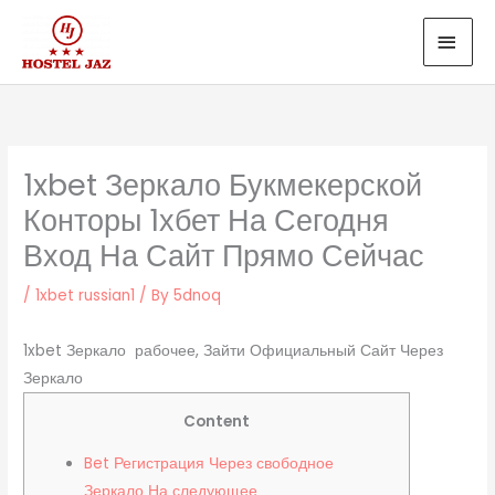
Skip
MAI
to
MEN
content
1xbet Зеркало Букмекерской
Конторы 1хбет На Сегодня ️
Вход На Сайт Прямо Сейчас
/
1xbet russian1
/ By
5dnoq
1xbet Зеркало ️ рабочее, Зайти Официальный Сайт Через
Зеркало
Content
Bet Регистрация Через свободное
Зеркало На следующее