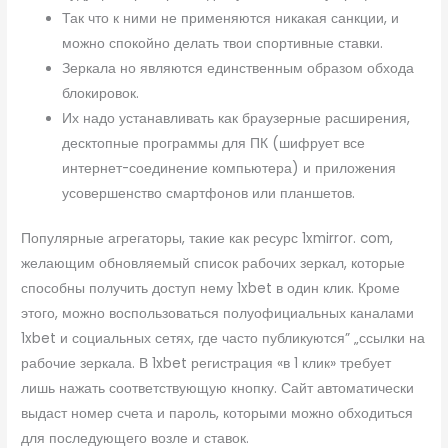
Так что к ними не применяются никакая санкции, и
можно спокойно делать твои спортивные ставки.
Зеркала но являются единственным образом обхода
блокировок.
Их надо устанавливать как браузерные расширения,
десктопные программы для ПК (шифрует все
интернет-соединение компьютера) и приложения
усовершенство смартфонов или планшетов.
Популярные агрегаторы, такие как ресурс 1xmirror. com,
желающим обновляемый список рабочих зеркал, которые
способны получить доступ нему 1xbet в один клик. Кроме
этого, можно воспользоваться полуофициальных каналами
1xbet и социальных сетях, где часто публикуются” „ссылки на
рабочие зеркала. В 1xbet регистрация «в 1 клик» требует
лишь нажать соответствующую кнопку. Сайт автоматически
выдаст номер счета и пароль, которыми можно обходиться
для последующего возле и ставок.