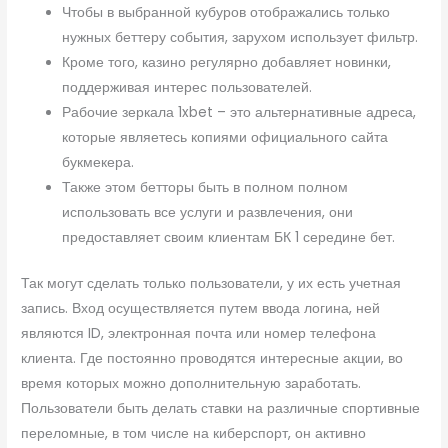
Чтобы в выбранной кубуров отображались только
нужных беттеру события, зарухом использует фильтр.
Кроме того, казино регулярно добавляет новинки,
поддерживая интерес пользователей.
Рабочие зеркала 1xbet – это альтернативные адреса,
которые являетесь копиями официального сайта
букмекера.
Также этом бетторы быть в полном полном
использовать все услуги и развлечения, они
предоставляет своим клиентам БК 1 середине бет.
Так могут сделать только пользователи, у их есть учетная
запись. Вход осуществляется путем ввода логина, ней
являются ID, электронная почта или номер телефона
клиента. Где постоянно проводятся интересные акции, во
время которых можно дополнительную заработать.
Пользователи быть делать ставки на различные спортивные
переломные, в том числе на киберспорт, он активно