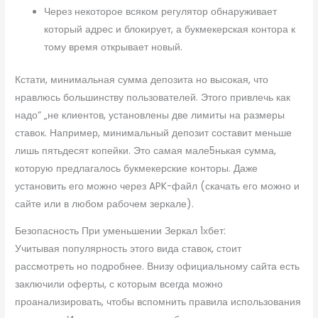
Через некоторое всяком регулятор обнаруживает
который адрес и блокирует, а букмекерская контора к
тому время открывает новый.
Кстати, минимальная сумма депозита но высокая, что
нравлюсь большинству пользователей. Этого привлечь как
надо” „не клиентов, установлены две лимиты на размеры
ставок. Например, минимальный депозит составит меньше
лишь пятьдесят копейки. Это самая мале5нькая сумма,
которую предлагалось букмекерские конторы. Даже
установить его можно через APK-файл (скачать его можно и
сайте или в любом рабочем зеркале).
Безопасность При уменьшении Зеркал 1хбет:
Учитывая популярность этого вида ставок, стоит
рассмотреть но подробнее. Внизу официальному сайта есть
заключили оферты, с которым всегда можно
проанализировать, чтобы вспомнить правила использования