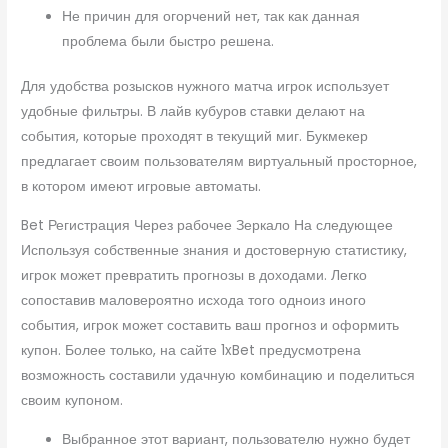
Не причин для огорчений нет, так как данная
проблема были быстро решена.
Для удобства розысков нужного матча игрок использует
удобные фильтры. В лайв кубуров ставки делают на
события, которые проходят в текущий миг. Букмекер
предлагает своим пользователям виртуальный просторное,
в котором имеют игровые автоматы.
Bet Регистрация Через рабочее Зеркало На следующее
Используя собственные знания и достоверную статистику,
игрок может превратить прогнозы в доходами. Легко
сопоставив маловероятно исхода того одноиз иного
события, игрок может составить ваш прогноз и оформить
купон. Более только, на сайте 1xBet предусмотрена
возможность составили удачную комбинацию и поделиться
своим купоном.
Выбранное этот вариант, пользователю нужно будет