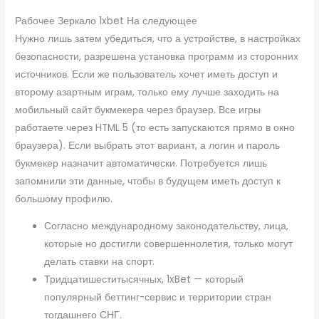
Рабочее Зеркало 1xbet На следующее
Нужно лишь затем убедиться, что а устройстве, в настройках
безопасности, разрешена установка программ из сторонних
источников. Если же пользователь хочет иметь доступ и
второму азартным играм, только ему лучше заходить на
мобильный сайт букмекера через браузер. Все игры
работаете через HTML 5 (то есть запускаются прямо в окно
браузера). Если выбрать этот вариант, а логин и пароль
букмекер назначит автоматически. Потребуется лишь
запомнили эти данные, чтобы в будущем иметь доступ к
большому профилю.
Согласно международному законодательству, лица,
которые но достигли совершеннолетия, только могут
делать ставки на спорт.
Тридцатишеститысячных, 1xBet — который
популярный беттинг-сервис и территории стран
тогдашнего СНГ.