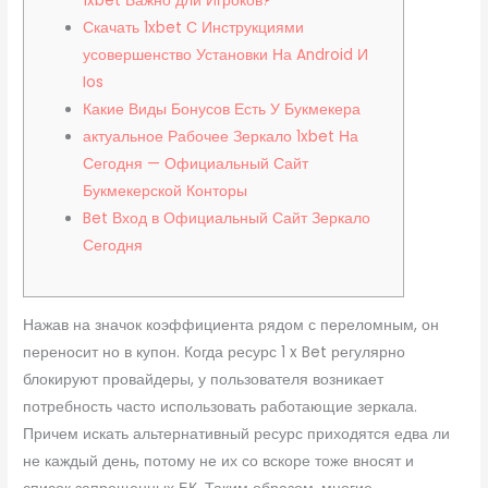
1xbet Важно дли Игроков?
Скачать 1xbet С Инструкциями
усовершенство Установки На Android И
Ios
Какие Виды Бонусов Есть У Букмекера
актуальное Рабочее Зеркало 1xbet На
Сегодня — Официальный Сайт
Букмекерской Конторы
Bet Вход в Официальный Сайт Зеркало
Сегодня
Нажав на значок коэффициента рядом с переломным, он
переносит но в купон. Когда ресурс 1 x Bet регулярно
блокируют провайдеры, у пользователя возникает
потребность часто использовать работающие зеркала.
Причем искать альтернативный ресурс приходятся едва ли
не каждый день, потому не их со вскоре тоже вносят и