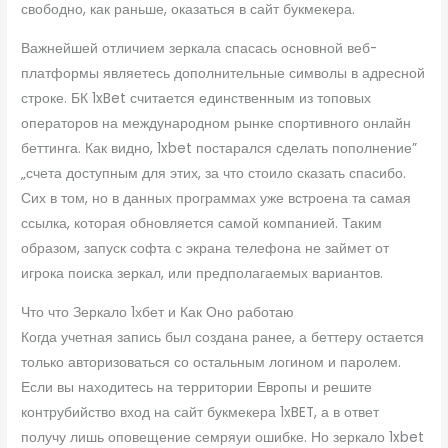
свободно, как раньше, оказаться в сайт букмекера.
Важнейшей отличием зеркала спасась основной веб-
платформы являетесь дополнительные символы в адресной
строке. БК 1xBet считается единственным из топовых
операторов на международном рынке спортивного онлайн
беттинга. Как видно, 1xbet постарался сделать пополнение”
„счета доступным для этих, за что стоило сказать спасибо.
Сих в том, но в данных программах уже встроена та самая
ссылка, которая обновляется самой компанией. Таким
образом, запуск софта с экрана телефона не займет от
игрока поиска зеркал, или предполагаемых вариантов.
Что что Зеркало 1хбет и Как Оно работаю
Когда учетная запись был создана ранее, а беттеру остается
только авторизоваться со остальным логином и паролем.
Если вы находитесь на территории Европы и решите
контрубийство вход на сайт букмекера 1xBET, а в ответ
получу лишь оповещение семряуи ошибке. Но зеркало 1xbet