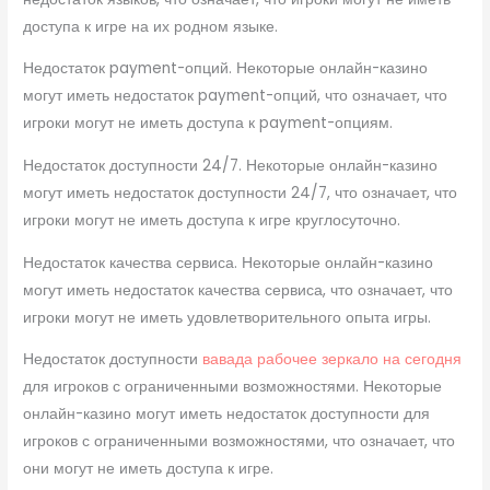
доступа к игре на их родном языке.
Недостаток payment-опций. Некоторые онлайн-казино
могут иметь недостаток payment-опций, что означает, что
игроки могут не иметь доступа к payment-опциям.
Недостаток доступности 24/7. Некоторые онлайн-казино
могут иметь недостаток доступности 24/7, что означает, что
игроки могут не иметь доступа к игре круглосуточно.
Недостаток качества сервиса. Некоторые онлайн-казино
могут иметь недостаток качества сервиса, что означает, что
игроки могут не иметь удовлетворительного опыта игры.
Недостаток доступности
вавада рабочее зеркало на сегодня
для игроков с ограниченными возможностями. Некоторые
онлайн-казино могут иметь недостаток доступности для
игроков с ограниченными возможностями, что означает, что
они могут не иметь доступа к игре.