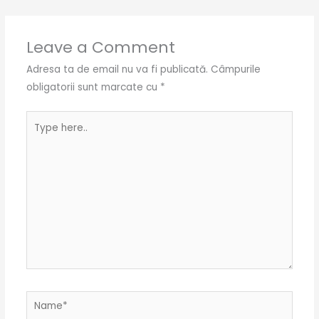
Leave a Comment
Adresa ta de email nu va fi publicată.
Câmpurile
obligatorii sunt marcate cu
*
Type
here..
Name*