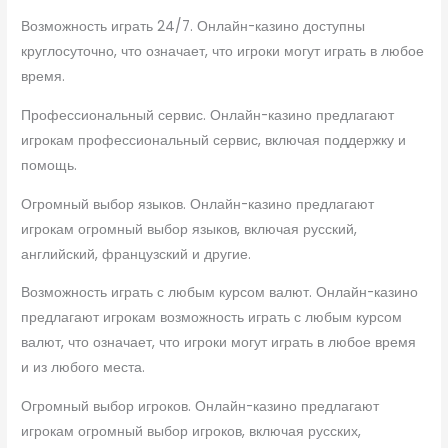
Возможность играть 24/7. Онлайн-казино доступны
круглосуточно, что означает, что игроки могут играть в любое
время.
Профессиональный сервис. Онлайн-казино предлагают
игрокам профессиональный сервис, включая поддержку и
помощь.
Огромный выбор языков. Онлайн-казино предлагают
игрокам огромный выбор языков, включая русский,
английский, французский и другие.
Возможность играть с любым курсом валют. Онлайн-казино
предлагают игрокам возможность играть с любым курсом
валют, что означает, что игроки могут играть в любое время
и из любого места.
Огромный выбор игроков. Онлайн-казино предлагают
игрокам огромный выбор игроков, включая русских,