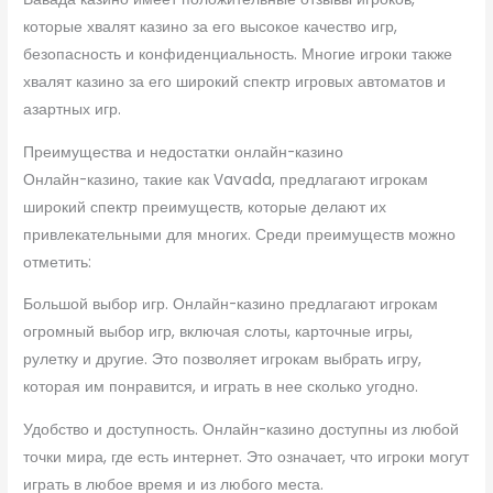
которые хвалят казино за его высокое качество игр,
безопасность и конфиденциальность. Многие игроки также
хвалят казино за его широкий спектр игровых автоматов и
азартных игр.
Преимущества и недостатки онлайн-казино
Онлайн-казино, такие как Vavada, предлагают игрокам
широкий спектр преимуществ, которые делают их
привлекательными для многих. Среди преимуществ можно
отметить:
Большой выбор игр. Онлайн-казино предлагают игрокам
огромный выбор игр, включая слоты, карточные игры,
рулетку и другие. Это позволяет игрокам выбрать игру,
которая им понравится, и играть в нее сколько угодно.
Удобство и доступность. Онлайн-казино доступны из любой
точки мира, где есть интернет. Это означает, что игроки могут
играть в любое время и из любого места.