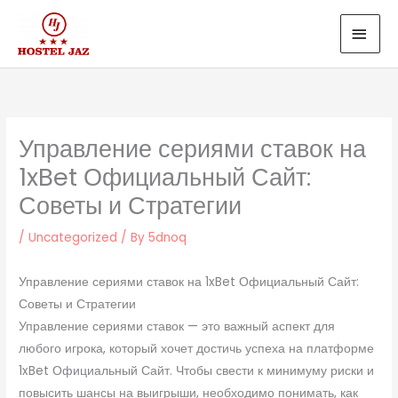
Skip
MAI
to
MEN
content
Управление сериями ставок на
1xBet Официальный Сайт:
Советы и Стратегии
/
Uncategorized
/ By
5dnoq
Управление сериями ставок на 1xBet Официальный Сайт:
Советы и Стратегии
Управление сериями ставок — это важный аспект для
любого игрока, который хочет достичь успеха на платформе
1xBet Официальный Сайт. Чтобы свести к минимуму риски и
повысить шансы на выигрыши, необходимо понимать, как