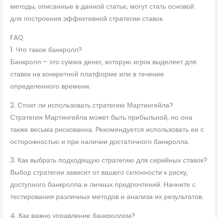
методы, описанные в данной статье, могут стать основой
для построения эффективной стратегии ставок.
FAQ
1. Что такое банкролл?
Банкролл – это сумма денег, которую игрок выделяет для
ставок на конкретной платформе или в течение
определенного времени.
2. Стоит ли использовать стратегию Мартингейла?
Стратегия Мартингейла может быть прибыльной, но она
также весьма рискованна. Рекомендуется использовать ее с
осторожностью и при наличии достаточного банкролла.
3. Как выбрать подходящую стратегию для серийных ставок?
Выбор стратегии зависит от вашего склонности к риску,
доступного банкролла и личных предпочтений. Начните с
тестирования различных методов и анализа их результатов.
4. Как важно управление банкроллом?