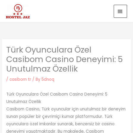
Skip
MAI
to
MEN
content
Türk Oyunculara Özel
Casibom Casino Deneyimi: 5
Unutulmaz Özellik
/
casibom tr
/ By
5dnoq
Türk Oyunculara Özel Casibom Casino Deneyimi: 5
Unutulmaz Özellik
Casibom Casino, Türk oyuncular için unutulmaz bir deneyim
sunan popüler bir çevrimiçi kumar platformudur. Türk
oyunculara özel imkanlar sunarak, benzersiz bir casino
deneyimi yaşatmaktadır. Bu makalede, Casibom