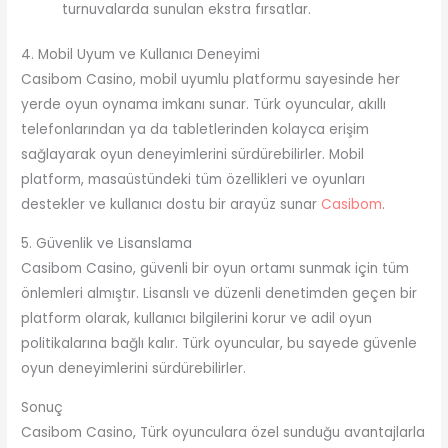
turnuvalarda sunulan ekstra fırsatlar.
4. Mobil Uyum ve Kullanıcı Deneyimi
Casibom Casino, mobil uyumlu platformu sayesinde her
yerde oyun oynama imkanı sunar. Türk oyuncular, akıllı
telefonlarından ya da tabletlerinden kolayca erişim
sağlayarak oyun deneyimlerini sürdürebilirler. Mobil
platform, masaüstündeki tüm özellikleri ve oyunları
destekler ve kullanıcı dostu bir arayüz sunar
Casibom
.
5. Güvenlik ve Lisanslama
Casibom Casino, güvenli bir oyun ortamı sunmak için tüm
önlemleri almıştır. Lisanslı ve düzenli denetimden geçen bir
platform olarak, kullanıcı bilgilerini korur ve adil oyun
politikalarına bağlı kalır. Türk oyuncular, bu sayede güvenle
oyun deneyimlerini sürdürebilirler.
Sonuç
Casibom Casino, Türk oyunculara özel sunduğu avantajlarla