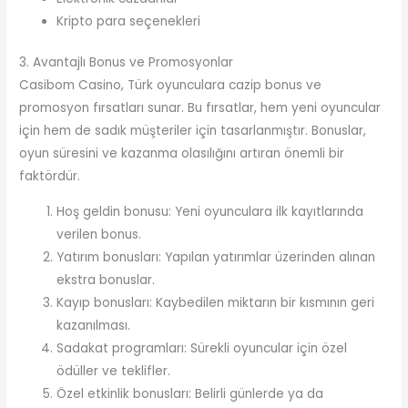
Kripto para seçenekleri
3. Avantajlı Bonus ve Promosyonlar
Casibom Casino, Türk oyunculara cazip bonus ve
promosyon fırsatları sunar. Bu fırsatlar, hem yeni oyuncular
için hem de sadık müşteriler için tasarlanmıştır. Bonuslar,
oyun süresini ve kazanma olasılığını artıran önemli bir
faktördür.
Hoş geldin bonusu: Yeni oyunculara ilk kayıtlarında
verilen bonus.
Yatırım bonusları: Yapılan yatırımlar üzerinden alınan
ekstra bonuslar.
Kayıp bonusları: Kaybedilen miktarın bir kısmının geri
kazanılması.
Sadakat programları: Sürekli oyuncular için özel
ödüller ve teklifler.
Özel etkinlik bonusları: Belirli günlerde ya da