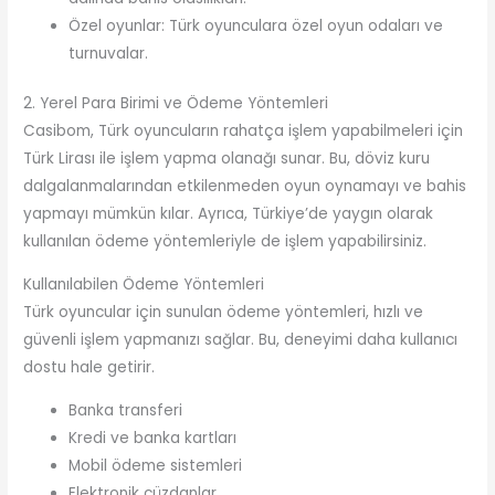
Özel oyunlar: Türk oyunculara özel oyun odaları ve
turnuvalar.
2. Yerel Para Birimi ve Ödeme Yöntemleri
Casibom, Türk oyuncuların rahatça işlem yapabilmeleri için
Türk Lirası ile işlem yapma olanağı sunar. Bu, döviz kuru
dalgalanmalarından etkilenmeden oyun oynamayı ve bahis
yapmayı mümkün kılar. Ayrıca, Türkiye’de yaygın olarak
kullanılan ödeme yöntemleriyle de işlem yapabilirsiniz.
Kullanılabilen Ödeme Yöntemleri
Türk oyuncular için sunulan ödeme yöntemleri, hızlı ve
güvenli işlem yapmanızı sağlar. Bu, deneyimi daha kullanıcı
dostu hale getirir.
Banka transferi
Kredi ve banka kartları
Mobil ödeme sistemleri
Elektronik cüzdanlar