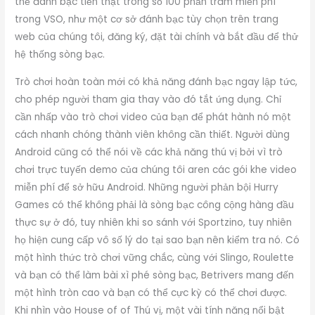
thể đánh bạc tiền thật trong số 100 phần trăm miễn phí
trong VSO, như một cơ sở đánh bạc tùy chọn trên trang
web của chúng tôi, đăng ký, đặt tài chính và bắt đầu để thử
hệ thống sòng bạc.
Trò chơi hoàn toàn mới có khả năng đánh bạc ngay lập tức,
cho phép người tham gia thay vào đó tắt ứng dụng. Chỉ
cần nhấp vào trò chơi video của bạn để phát hành nó một
cách nhanh chóng thành viên không cần thiết. Người dùng
Android cũng có thể nói về các khả năng thú vị bởi vì trò
chơi trực tuyến demo của chúng tôi aren các gói khe video
miễn phí để sở hữu Android. Những người phản bội Hurry
Games có thể không phải là sòng bạc công cộng hàng đầu
thực sự ở đó, tuy nhiên khi so sánh với Sportzino, tuy nhiên
họ hiện cung cấp vô số lý do tại sao bạn nên kiểm tra nó. Có
một hình thức trò chơi vững chắc, cùng với Slingo, Roulette
và bạn có thể làm bài xì phé sòng bạc, Betrivers mang đến
một hình tròn cao và bạn có thể cực kỳ có thể chơi được.
Khi nhìn vào House of of Thú vị, một vài tính năng nổi bật