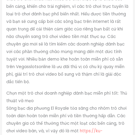
bến cảng, khiến cho trải nghiệm, vì các trò chơi trực tuyến là
loại trò chơi đánh bạc phổ biến nhất. Hiểu được tiền thưởng
và bạn sẽ cung cấp bởi các sòng bạc trên internet là rất
quan trọng để cải thiện cảm giác của riêng bạn bất cứ khi
nào chuyển sang trò chơi video tiền mặt thực sự. Các
chuyên gia mới sẽ là tìm kiếm các doanh nghiệp đánh bạc
với các phần thưởng chào mừng mang đến một đức tính
tuyệt vời. Nhiều bản demo khe hoàn toàn miễn phí có sẵn
trên Vegasslotsonline là ưu đãi thú vị có chu kỳ quay miễn
phí, giải trí trò chơi video bổ sung và thậm chí là giải độc
đắc tiến bộ.
Chọn một trò chơi doanh nghiệp đánh bạc miễn phí tốt: Thủ
thuật và mẹo
Sòng bạc địa phương El Royale tỏa sáng cho nhóm trò chơi
toàn diện hoàn toàn miễn phí và tiền thưởng hấp dẫn. Các
chuyên gia có thể thưởng thức một loạt các bến cảng, trò
chơi video bàn, và, vì vậy đó là một
https://ku-