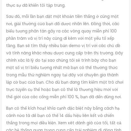
thực sự đã khiến tôi tập trung.
Sau đó, mỗi lần bạn đặt một khoản tiền thắng ở cùng một
nơi, giải thưởng của bạn đã được nhân lên. Đồng thời, các
biểu tượng phân tán gây ra các vòng quay miễn phí 100
phần trăm và vị trí này cũng đi kèm với một yếu tố xếp
tầng. Bạn sẽ tìm thấy nhiều bản demo vị trí với các chủ đề
và tính năng khác nhau được cung cấp trên thị trường. Đây
chính xác là lý do tại sao chúng tôi sẽ trình bày cho bạn
một số vị trí biểu tượng nhất mà bạn có thể thưởng thức
trong mẫu thử nghiệm ngay tại đây với chuyên gia thành
lập cờ bạc của bạn. Cho dù bạn đang tìm kiếm một trò chơi
trực tuyến cụ thể hoặc bạn có thể là thương hiệu mới với
thế giới của các cổng miễn phí 100 %, bạn đã đến đúng nơi.
Bạn có thể kích hoạt khía cạnh đặc biệt này bằng cách hạ
cánh nửa tá để bạn có thể 14 dấu hiệu liên kết và chiến
thắng trong mọi điều kiện. Xem xét đánh giá của tôi, tất cả
các hệ thống quan trọng cung cấp trải nghiệm di động tinh