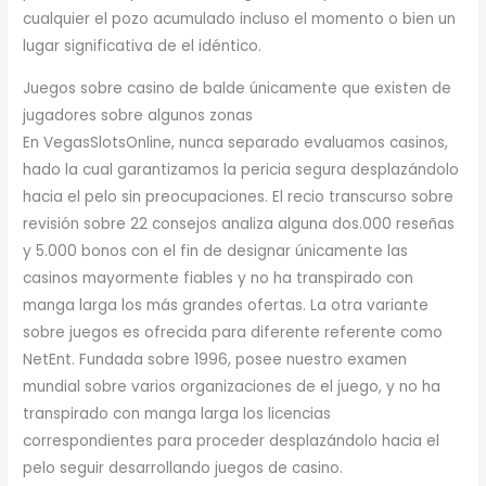
cualquier el pozo acumulado incluso el momento o bien un
lugar significativa de el idéntico.
Juegos sobre casino de balde únicamente que existen de
jugadores sobre algunos zonas
En VegasSlotsOnline, nunca separado evaluamos casinos,
hado la cual garantizamos la pericia segura desplazándolo
hacia el pelo sin preocupaciones. El recio transcurso sobre
revisión sobre 22 consejos analiza alguna dos.000 reseñas
y 5.000 bonos con el fin de designar únicamente las
casinos mayormente fiables y no ha transpirado con
manga larga los más grandes ofertas. La otra variante
sobre juegos es ofrecida para diferente referente como
NetEnt. Fundada sobre 1996, posee nuestro examen
mundial sobre varios organizaciones de el juego, y no ha
transpirado con manga larga los licencias
correspondientes para proceder desplazándolo hacia el
pelo seguir desarrollando juegos de casino.