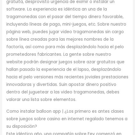
gratuita, desprovisto urgencia de eximir o instalar un
software.
La experiencia es idéntica an una de la
tragamonedas con el pasar del tiempo dinero favorable,
incluyendo líneas de pago, mini-juegos, etc. Sobre nuestro
página web, puedes jugar video tragamonedas sin cargo
sobre línea creadas para las mejores nombres de la
factoría, así como para más desplazándolo hacia el pelo
prometedores fabricantes. La gente sobre nuestro
website podrán designar juegos sobre azar gratuitos que
hallan pasado la experiencia de el lapso, desplazándolo
hacia el pelo versiones más recientes joviales prestaciones
innovadoras y divertidas. Suin apostar dinero positivo
dentro del juguetear a las video tragamonedas, debes
valorar una lista sobre elementos.
Como instalar balloon app | ¿Los primero es antes clases
sobre juegos sobre casino en internet regalado tenemos a
su disposición?
Este idéntico año, una compañía sobre Fey comenzó en