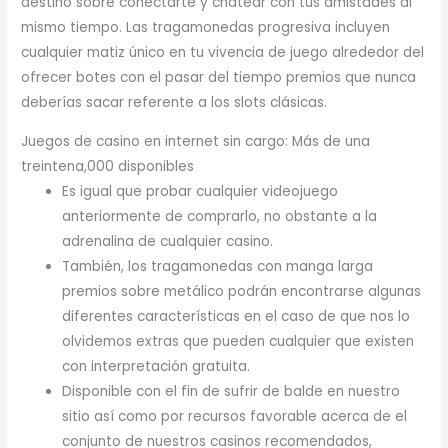
destino sobre conectarte y chatear con tus amistades al
mismo tiempo. Las tragamonedas progresiva incluyen
cualquier matiz único en tu vivencia de juego alrededor del
ofrecer botes con el pasar del tiempo premios que nunca
deberías sacar referente a los slots clásicas.
Juegos de casino en internet sin cargo: Más de una
treintena,000 disponibles
Es igual que probar cualquier videojuego
anteriormente de comprarlo, no obstante a la
adrenalina de cualquier casino.
También, los tragamonedas con manga larga
premios sobre metálico podrán encontrarse algunas
diferentes características en el caso de que nos lo
olvidemos extras que pueden cualquier que existen
con interpretación gratuita.
Disponible con el fin de sufrir de balde en nuestro
sitio así­ como por recursos favorable acerca de el
conjunto de nuestros casinos recomendados,