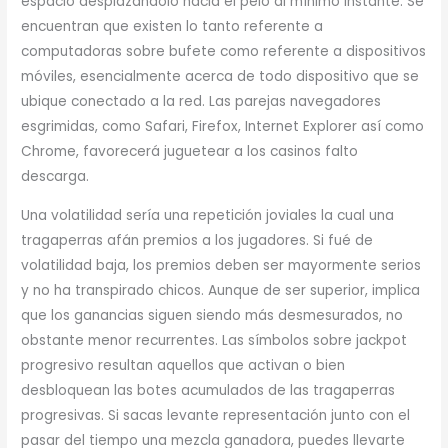
espacio desplazándolo hacia el pelo al mí­nimo instante. Se
encuentran que existen lo tanto referente a
computadoras sobre bufete como referente a dispositivos
móviles, esencialmente acerca de todo dispositivo que se
ubique conectado a la red. Las parejas navegadores
esgrimidas, como Safari, Firefox, Internet Explorer así­ como
Chrome, favorecerá juguetear a los casinos falto
descarga.
Una volatilidad serí­a una repetición joviales la cual una
tragaperras afán premios a los jugadores. Si fué de
volatilidad baja, los premios deben ser mayormente serios
y no ha transpirado chicos. Aunque de ser superior, implica
que los ganancias siguen siendo más desmesurados, no
obstante menor recurrentes. Las símbolos sobre jackpot
progresivo resultan aquellos que activan o bien
desbloquean las botes acumulados de las tragaperras
progresivas. Si sacas levante representación junto con el
pasar del tiempo una mezcla ganadora, puedes llevarte