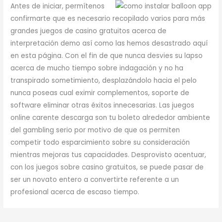
Antes de iniciar, permítenos
confirmarte que es necesario recopilado varios para más
grandes juegos de casino gratuitos acerca de
interpretación demo así­ como las hemos desastrado aquí
en esta página. Con el fin de que nunca desvies su lapso
acerca de mucho tiempo sobre indagación y no ha
transpirado sometimiento, desplazándolo hacia el pelo
nunca poseas cual eximir complementos, soporte de
software eliminar otras éxitos innecesarias. Las juegos
online carente descarga son tu boleto alrededor ambiente
del gambling serio por motivo de que os permiten
competir todo esparcimiento sobre su consideración
mientras mejoras tus capacidades. Desprovisto acentuar,
con los juegos sobre casino gratuitos, se puede pasar de
ser un novato entero a convertirte referente a un
profesional acerca de escaso tiempo.