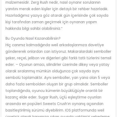
malzemesidir. Zerg Rush nedir, nasıl oynanır sorularının
yanıtını merak eden kişiler için detaylı bir rehber hazırladık.
Hazırladığımız yazıya göz atarak gün içerisinde çok sayıda
kişi tarafından zaman geçirmek için oynanan yapım
hakkında bilgi sahibi olabilirsiniz.”
Bu Oyunda Nasıl Kazanabilirsin?
Hiç canımız kalmadığında weil arkadaşlarımıza davetiye
göndererek onlardan can istiyoruz. Makaralardaki semboller
şeker, reçel, jelibon ve diğerleri gibi farklı tatlı türlerini temsil
eder. – Oyunun amacı, silindirler üzerinde dikey veya yatay
olarak sıralanmış mümkün olduğunca çok sayıda aynı
sembolü toplamaktır. Aynı semboller, yan yana olan 5 veya
daha fazla sembolden oluşan bir grup olmalıdır. Semboller
toplandığında, oyuncu kümenin büyüklüğüyle orantılı bir
kazanç elde eder. Sugar Rush, üçlü eşleştirme oyunları
arasında en popüleri Sweets Crush’ın oynanış açısından
basitleştirilmiş sürümü diyebilirim. IOS platformunda weil
ücretsiz olarak karşımıza çıkan oyunda vaktimizi şekerleme