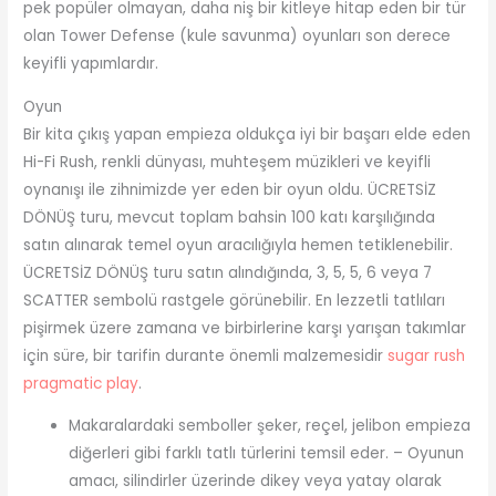
pek popüler olmayan, daha niş bir kitleye hitap eden bir tür
olan Tower Defense (kule savunma) oyunları son derece
keyifli yapımlardır.
Oyun
Bir kita çıkış yapan empieza oldukça iyi bir başarı elde eden
Hi-Fi Rush, renkli dünyası, muhteşem müzikleri ve keyifli
oynanışı ile zihnimizde yer eden bir oyun oldu. ÜCRETSİZ
DÖNÜŞ turu, mevcut toplam bahsin 100 katı karşılığında
satın alınarak temel oyun aracılığıyla hemen tetiklenebilir.
ÜCRETSİZ DÖNÜŞ turu satın alındığında, 3, 5, 5, 6 veya 7
SCATTER sembolü rastgele görünebilir. En lezzetli tatlıları
pişirmek üzere zamana ve birbirlerine karşı yarışan takımlar
için süre, bir tarifin durante önemli malzemesidir
sugar rush
pragmatic play
.
Makaralardaki semboller şeker, reçel, jelibon empieza
diğerleri gibi farklı tatlı türlerini temsil eder. – Oyunun
amacı, silindirler üzerinde dikey veya yatay olarak