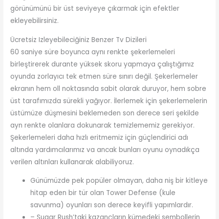
görünümünü bir üst seviyeye çıkarmak için efektler
ekleyebilirsiniz.
Ücretsiz Izleyebileciğiniz Benzer Tv Dizileri
60 saniye süre boyunca aynı renkte şekerlemeleri
birleştirerek durante yüksek skoru yapmaya çalıştığımız
oyunda zorlayıcı tek etmen süre sınırı değil. Şekerlemeler
ekranın hem oll noktasında sabit olarak duruyor, hem sobre
üst tarafımızda sürekli yağıyor. İlerlemek için şekerlemelerin
üstümüze düşmesini beklemeden son derece seri şekilde
ayn renkte olanlara dokunarak temizlememiz gerekiyor.
Şekerlemeleri daha hızlı eritmemiz için güçlendirici adı
altında yardımcılarımız va ancak bunları oyunu oynadıkça
verilen altınları kullanarak alabiliyoruz.
Günümüzde pek popüler olmayan, daha niş bir kitleye
hitap eden bir tür olan Tower Defense (kule
savunma) oyunları son derece keyifli yapımlardır.
– Sugar Rush’taki kazançların kümedeki sembollerin