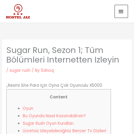
Skip
MAI
to
MEN
content
Sugar Run, Sezon 1; Tüm
Bölümleri Internetten Izleyin
/
sugar rush
/ By
5dnoq
„Resmi Site Para Için Oyna Çok Oyunculu X5000
Content
Oyun
Bu Oyunda Nasıl Kazanabilirsin?
Sugar Rush Oyun Kuralları
Ücretsiz Izleyebileciğiniz Benzer Tv Dizileri