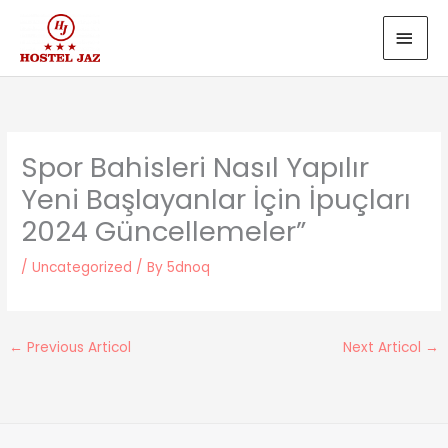
Skip
MAI
to
MEN
content
Spor Bahisleri Nasıl Yapılır
Yeni Başlayanlar İçin İpuçları
2024 Güncellemeler”
/
Uncategorized
/ By
5dnoq
←
Previous Articol
Next Articol
→