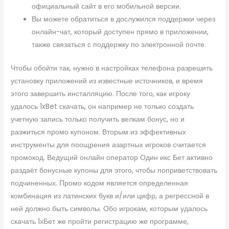
официальный сайт в его мобильной версии.
Вы можете обратиться в дослужился поддержки через
онлайн-чат, который доступен прямо в приложении,
также связаться с поддержку по электронной почте.
Чтобы обойти так, нужно в настройках телефона разрешить
установку приложений из известные источников, и время
этого завершить инсталляцию. После того, как игроку
удалось 1xBet скачать, он например не только создать
учетную запись только получить велкам бонус, но и
разжиться промо купоном. Вторым из эффективных
инструменты для поощрения азартных игроков считается
промокод. Ведущий онлайн оператор Один икс Бет активно
раздаёт бонусные купоны для этого, чтобы поприветствовать
подчиненных. Промо кодом является определенная
комбинация из латинских букв и/или цифр, а регрессной в
ней должно быть символы. Обо игрокам, которым удалось
скачать 1хБет же пройти регистрацию же программе,