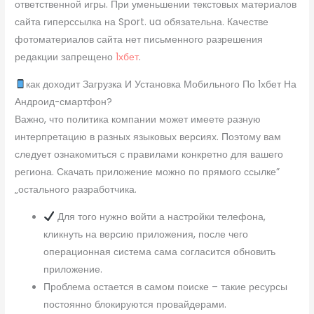
ответственной игры. При уменьшении текстовых материалов
сайта гиперссылка на Sport. ua обязательна. Качестве
фотоматериалов сайта нет письменного разрешения
редакции запрещено
1хбет
.
как доходит Загрузка И Установка Мобильного По 1хбет На
Андроид-смартфон?
Важно, что политика компании может имеете разную
интерпретацию в разных языковых версиях. Поэтому вам
следует ознакомиться с правилами конкретно для вашего
региона. Скачать приложение можно по прямого ссылке”
„остального разработчика.
Для того нужно войти а настройки телефона,
кликнуть на версию приложения, после чего
операционная система сама согласится обновить
приложение.
Проблема остается в самом поиске – такие ресурсы
постоянно блокируются провайдерами.