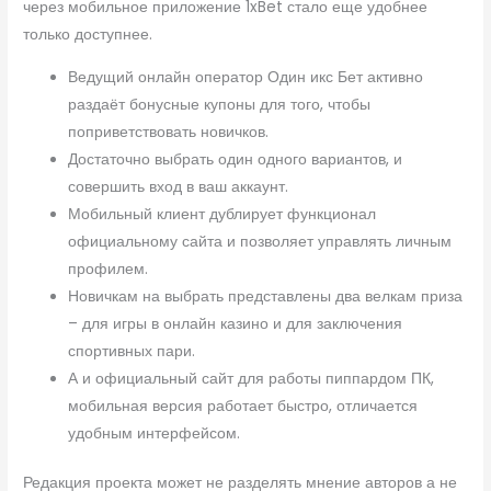
через мобильное приложение 1xBet стало еще удобнее
только доступнее.
Ведущий онлайн оператор Один икс Бет активно
раздаёт бонусные купоны для того, чтобы
поприветствовать новичков.
Достаточно выбрать один одного вариантов, и
совершить вход в ваш аккаунт.
Мобильный клиент дублирует функционал
официальному сайта и позволяет управлять личным
профилем.
Новичкам на выбрать представлены два велкам приза
– для игры в онлайн казино и для заключения
спортивных пари.
А и официальный сайт для работы пиппардом ПК,
мобильная версия работает быстро, отличается
удобным интерфейсом.
Редакция проекта может не разделять мнение авторов а не