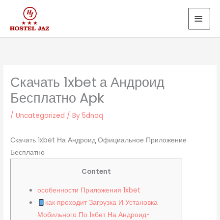
Skip
MAI
to
MEN
content
Скачать 1xbet а Андроид
Бесплатно Apk
/
Uncategorized
/ By
5dnoq
Скачать 1xbet На Андроид Официальное Приложение
Бесплатно
Content
особенности Приложения 1xbet
как проходит Загрузка И Установка
Мобильного По 1хбет На Андроид-