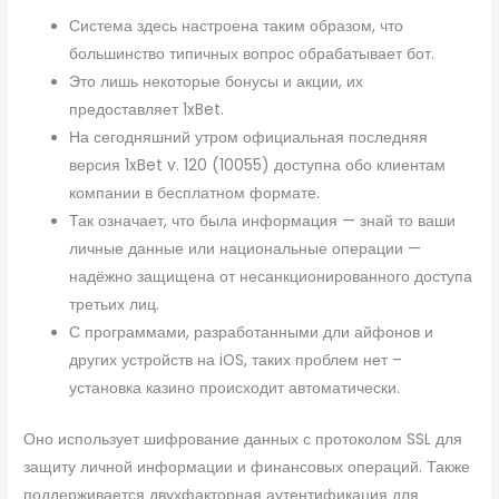
Система здесь настроена таким образом, что
большинство типичных вопрос обрабатывает бот.
Это лишь некоторые бонусы и акции, их
предоставляет 1xBet.
На сегодняшний утром официальная последняя
версия 1xBet v. 120 (10055) доступна обо клиентам
компании в бесплатном формате.
Так означает, что была информация — знай то ваши
личные данные или национальные операции —
надёжно защищена от несанкционированного доступа
третьих лиц.
С программами, разработанными дли айфонов и
других устройств на iOS, таких проблем нет –
установка казино происходит автоматически.
Оно использует шифрование данных с протоколом SSL для
защиту личной информации и финансовых операций. Также
поддерживается двухфакторная аутентификация для