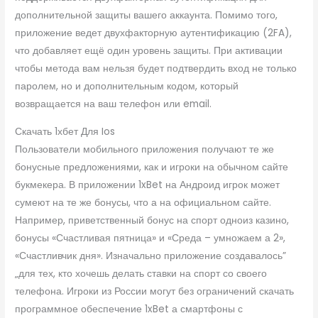
дополнительной защиты вашего аккаунта. Помимо того,
приложение ведет двухфакторную аутентификацию (2FA),
что добавляет ещё один уровень защиты. При активации
чтобы метода вам нельзя будет подтвердить вход не только
паролем, но и дополнительным кодом, который
возвращается на ваш телефон или email.
Скачать 1хбет Для Ios
Пользователи мобильного приложения получают те же
бонусные предложениями, как и игроки на обычном сайте
букмекера. В приложении 1xBet на Андроид игрок может
сумеют на те же бонусы, что а на официальном сайте.
Например, приветственный бонус на спорт одноиз казино,
бонусы «Счастливая пятница» и «Среда – умножаем а 2»,
«Счастливчик дня». Изначально приложение создавалось”
„для тех, кто хочешь делать ставки на спорт со своего
телефона. Игроки из России могут без ограничений скачать
программное обеспечение 1xBet а смартфоны с