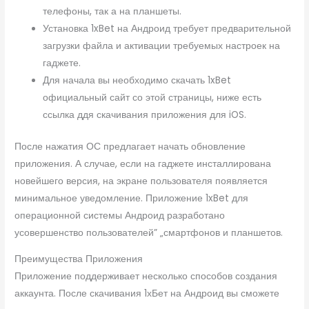
телефоны, так а на планшеты.
Установка 1xBet на Андроид требует предварительной
загрузки файла и активации требуемых настроек на
гаджете.
Для начала вы необходимо скачать 1xBet
официальный сайт со этой страницы, ниже есть
ссылка ддя скачивания приложения для iOS.
После нажатия ОС предлагает начать обновление
приложения. А случае, если на гаджете инсталлирована
новейшего версия, на экране пользователя появляется
минимальное уведомление. Приложение 1xBet для
операционной системы Андроид разработано
усовершенство пользователей” „смартфонов и планшетов.
Преимущества Приложения
Приложение поддерживает несколько способов создания
аккаунта. После скачивания 1хБет на Андроид вы сможете