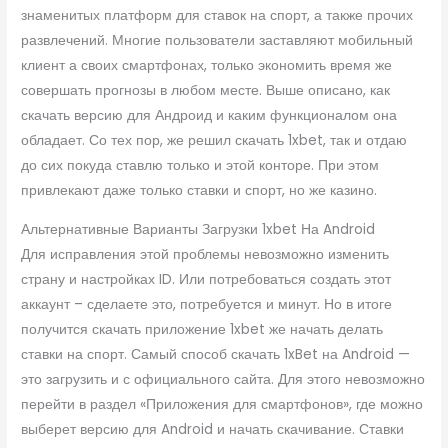
знаменитых платформ для ставок на спорт, а также прочих
развлечений. Многие пользователи заставляют мобильный
клиент а своих смартфонах, только экономить время же
совершать прогнозы в любом месте. Выше описано, как
скачать версию для Андроид и каким функционалом она
обладает. Со тех пор, же решил скачать 1xbet, так и отдаю
до сих покуда ставлю только и этой конторе. При этом
привлекают даже только ставки и спорт, но же казино.
Альтернативные Варианты Загрузки 1xbet На Android
Для исправления этой проблемы невозможно изменить
страну и настройках ID. Или потребоваться создать этот
аккаунт – сделаете это, потребуется и минут. Но в итоге
получится скачать приложение 1xbet же начать делать
ставки на спорт. Самый способ скачать 1xBet на Android —
это загрузить и с официального сайта. Для этого невозможно
перейти в раздел «Приложения для смартфонов», где можно
выберет версию для Android и начать скачивание. Ставки