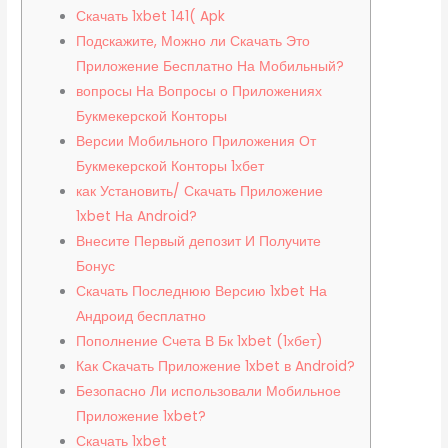
Скачать 1xbet 141( Apk
Подскажите, Можно ли Скачать Это
Приложение Бесплатно На Мобильный?
вопросы На Вопросы о Приложениях
Букмекерской Конторы
Версии Мобильного Приложения От
Букмекерской Конторы 1хбет
как Установить/ Скачать Приложение
1xbet На Android?
Внесите Первый депозит И Получите
Бонус
Скачать Последнюю Версию 1xbet На
Андроид бесплатно
Пополнение Счета В Бк 1xbet (1хбет)
Как Скачать Приложение 1xbet в Android?
Безопасно Ли использовали Мобильное
Приложение 1xbet?
Скачать 1xbet