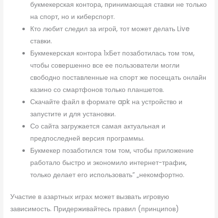
букмекерская контора, принимающая ставки не только
на спорт, но и киберспорт.
Кто любит следил за игрой, тот может делать Live
ставки.
Букмекерская контора 1хБет позаботилась том том,
чтобы совершенно все ее пользователи могли
свободно поставленные на спорт же посещать онлайн
казино со смартфонов только планшетов.
Скачайте файл в формате apk на устройство и
запустите и для установки.
Со сайта загружается самая актуальная и
предпоследней версия программы.
Букмекер позаботился том том, чтобы приложение
работало быстро и экономило интернет-трафик,
только делает его использовать” „некомфортно.
Участие в азартных играх может вызвать игровую
зависимость. Придерживайтесь правил (принципов)