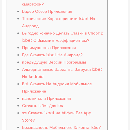
смартфон?
Видео Обзор Приложения
Технические Характеристики 1xbet На
Андроид
Выгодно конечно Делать Ставки в Спорт В
1xbet С Высоким коэффициентом?
Преимущества Приложения
Где Скачать 1xbet На Андроид?
предыдущую Версии Программы
Альтернативные Варианты Загрузки 1xbet
На Android
Bet Скачать На Андроид Мобильное
Приложение
напоминали Приложения
Скачать 1хбет Для Ios
же Скачать 1xbet на Айфон Без App
Store?
Безопасность Мобильного Клиента 1хбет”