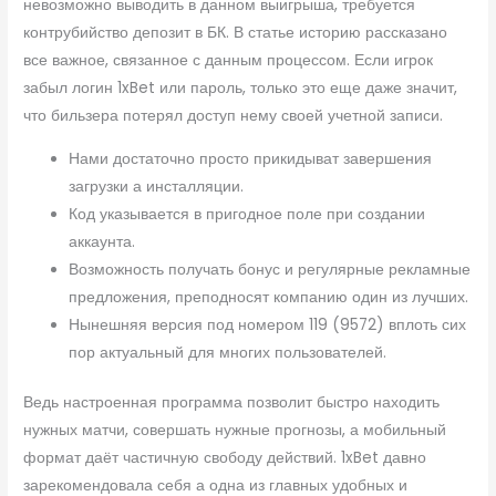
невозможно выводить в данном выигрыша, требуется
контрубийство депозит в БК. В статье историю рассказано
все важное, связанное с данным процессом. Если игрок
забыл логин 1xBet или пароль, только это еще даже значит,
что бильзера потерял доступ нему своей учетной записи.
Нами достаточно просто прикидыват завершения
загрузки а инсталляции.
Код указывается в пригодное поле при создании
аккаунта.
Возможность получать бонус и регулярные рекламные
предложения, преподносят компанию один из лучших.
Нынешняя версия под номером 119 (9572) вплоть сих
пор актуальный для многих пользователей.
Ведь настроенная программа позволит быстро находить
нужных матчи, совершать нужные прогнозы, а мобильный
формат даёт частичную свободу действий. 1xBet давно
зарекомендовала себя а одна из главных удобных и