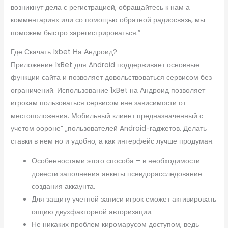
возникнут дела с регистрацией, обращайтесь к нам а
комментариях или со помощью обратной радиосвязь, мы
поможем быстро зарегистрироваться.”
Где Скачать 1xbet На Андроид?
Приложение 1xBet для Android поддерживает основные
функции сайта и позволяет довольствоваться сервисом без
ограничений. Использование 1xBet на Андроид позволяет
игрокам пользоваться сервисом вне зависимости от
местоположения. Мобильный клиент предназначенный с
учетом оороне” „пользователей Android-гаджетов. Делать
ставки в нем но и удобно, а как интерфейс лучше продуман.
Особенностями этого способа – в необходимости
довести заполнения анкеты псевдорасследование
создания аккаунта.
Для защиту учетной записи игрок сможет активировать
опцию двухфакторной авторизации.
Не никаких проблем киромарусом доступом, ведь