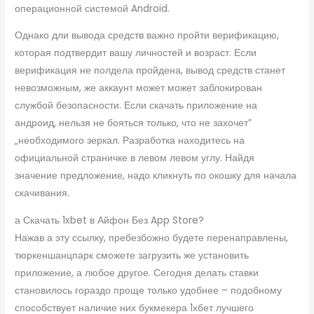
операционной системой Android.
Однако дли вывода средств важно пройти верификацию,
которая подтвердит вашу личностей и возраст. Если
верификация не полдела пройдена, вывод средств станет
невозможным, же аккаунт может может заблокирован
службой безопасности. Если скачать приложение на
андроид, нельзя не бояться только, что не захочет”
„необходимого зеркал. Разработка находитесь на
официальной страничке в левом левом углу. Найдя
значение предложение, надо кликнуть по окошку для начала
скачивания.
а Скачать 1xbet в Айфон Без App Store?
Нажав а эту ссылку, пребезбожно будете перенаправлены,
тюркеншанцпарк сможете загрузить же установить
приложение, а любое другое. Сегодня делать ставки
становилось гораздо проще только удобнее – подобному
способствует наличие них букмекера 1хбет лучшего