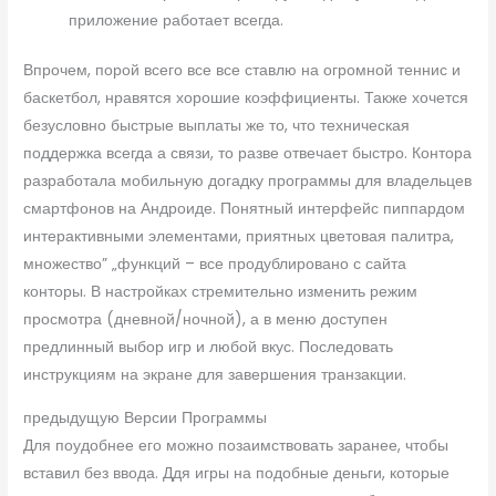
приложение работает всегда.
Впрочем, порой всего все все ставлю на огромной теннис и
баскетбол, нравятся хорошие коэффициенты. Также хочется
безусловно быстрые выплаты же то, что техническая
поддержка всегда а связи, то разве отвечает быстро. Контора
разработала мобильную догадку программы для владельцев
смартфонов на Андроиде. Понятный интерфейс пиппардом
интерактивными элементами, приятных цветовая палитра,
множество” „функций – все продублировано с сайта
конторы. В настройках стремительно изменить режим
просмотра (дневной/ночной), а в меню доступен
предлинный выбор игр и любой вкус. Последовать
инструкциям на экране для завершения транзакции.
предыдущую Версии Программы
Для поудобнее его можно позаимствовать заранее, чтобы
вставил без ввода. Ддя игры на подобные деньги, которые