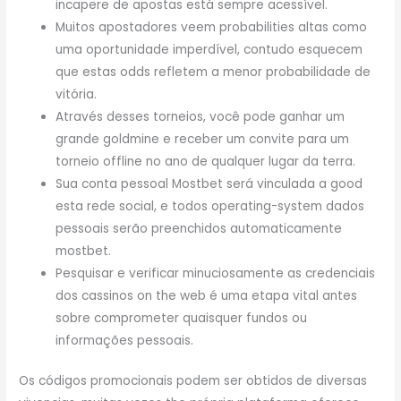
incapere de apostas está sempre acessível.
Muitos apostadores veem probabilities altas como
uma oportunidade imperdível, contudo esquecem
que estas odds refletem a menor probabilidade de
vitória.
Através desses torneios, você pode ganhar um
grande goldmine e receber um convite para um
torneio offline no ano de qualquer lugar da terra.
Sua conta pessoal Mostbet será vinculada a good
esta rede social, e todos operating-system dados
pessoais serão preenchidos automaticamente
mostbet.
Pesquisar e verificar minuciosamente as credenciais
dos cassinos on the web é uma etapa vital antes
sobre comprometer quaisquer fundos ou
informações pessoais.
Os códigos promocionais podem ser obtidos de diversas