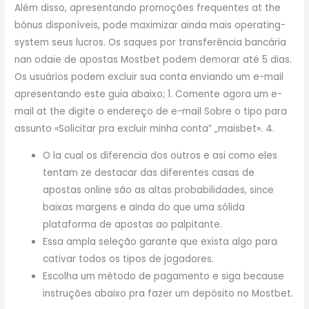
Além disso, apresentando promoções frequentes at the
bónus disponíveis, pode maximizar ainda mais operating-
system seus lucros. Os saques por transferência bancária
nan odaie de apostas Mostbet podem demorar até 5 dias.
Os usuários podem excluir sua conta enviando um e-mail
apresentando este guia abaixo; 1. Comente agora um e-
mail at the digite o endereço de e-mail Sobre o tipo para
assunto «Solicitar pra excluir minha conta” „maisbet». 4.
O la cual os diferencia dos outros e asi como eles
tentam ze destacar das diferentes casas de
apostas online são as altas probabilidades, since
baixas margens e ainda do que uma sólida
plataforma de apostas ao palpitante.
Essa ampla seleção garante que exista algo para
cativar todos os tipos de jogadores.
Escolha um método de pagamento e siga because
instruções abaixo pra fazer um depósito no Mostbet.