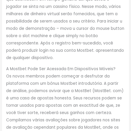
jogador se sinta na um cassino físico. Nesse modo, vários
milhares de dinheiro virtual serão fornecidos, que tem a
possibilidade de serem usados a seu critério. Para iniciar u
modo de demonstração – mova u cursor do mouse button
sobre o slot machine e clique simply no botão
correspondente. Após o registro bem-sucedido, você
poderá produzir login na sua conta Mostbet. apresentando
de qualquer dispositivo.
A Mostbet Pode Ser Acessada Em Dispositivos Móveis?
Os novos membros podem começar a desfrutar da
plataforma com um bônus Mostbet introdutória. A partir
de análise, podemos avivar que a MostBet (MostBet. com)
é uma casa de apostas honesta. Seus recursos podem se
tornar usados para apostas com an exactitud de que, ze
você tiver sorte, receberá seus ganhos com certeza.
Compilamos várias avaliações sobre jogadores nos sites
de avaliação cependant populares da MostBet, onde os