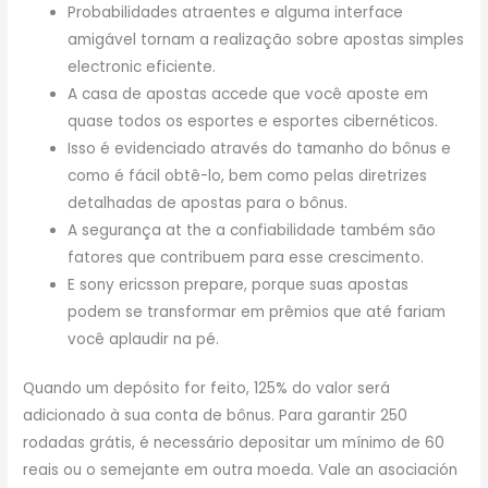
Probabilidades atraentes e alguma interface
amigável tornam a realização sobre apostas simples
electronic eficiente.
A casa de apostas accede que você aposte em
quase todos os esportes e esportes cibernéticos.
Isso é evidenciado através do tamanho do bônus e
como é fácil obtê-lo, bem como pelas diretrizes
detalhadas de apostas para o bônus.
A segurança at the a confiabilidade também são
fatores que contribuem para esse crescimento.
E sony ericsson prepare, porque suas apostas
podem se transformar em prêmios que até fariam
você aplaudir na pé.
Quando um depósito for feito, 125% do valor será
adicionado à sua conta de bônus. Para garantir 250
rodadas grátis, é necessário depositar um mínimo de 60
reais ou o semejante em outra moeda. Vale an asociación