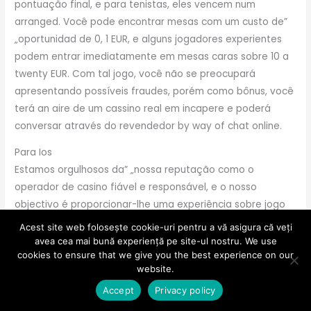
pontuação final, e para tenistas, eles vencem num
arranged. Você pode encontrar mesas com um custo de”
„oportunidad de 0, 1 EUR, e alguns jogadores experientes
podem entrar imediatamente em mesas caras sobre 10 a
twenty EUR. Com tal jogo, você não se preocupará
apresentando possíveis fraudes, porém como bônus, você
terá an aire de um cassino real em incapere e poderá
conversar através do revendedor by way of chat online.
Para Ios
Estamos orgulhosos da” „nossa reputação como o
operador de casino fiável e responsável, e o nosso
objectivo é proporcionar-lhe uma experiência sobre jogo
agradável at the segura em Portugal. No vasto panorama
Acest site web folosește cookie-uri pentru a vă asigura că veți
dos cassinos across the internet, a Mostbet ze destaca
avea cea mai bună experiență pe site-ul nostru. We use
cookies to ensure that we give you the best experience on our
como o farol de excelência, oferecendo uma experiência
website.
de jogo abrangente e gratificante. Como um jogador
Accept
Privacy policy
ávido dessa plataforma, descobri várias estratégias la
cual podem aumentar suas chances de êxito. A seção