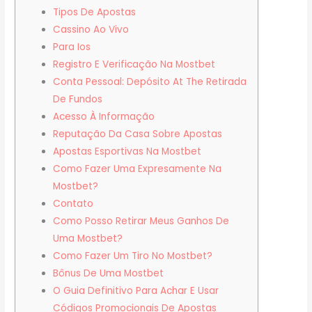
Tipos De Apostas
Cassino Ao Vivo
Para Ios
Registro E Verificação Na Mostbet
Conta Pessoal: Depósito At The Retirada
De Fundos
Acesso À Informação
Reputação Da Casa Sobre Apostas
Apostas Esportivas Na Mostbet
Como Fazer Uma Expresamente Na
Mostbet?
Contato
Como Posso Retirar Meus Ganhos De
Uma Mostbet?
Como Fazer Um Tiro No Mostbet?
Bônus De Uma Mostbet
O Guia Definitivo Para Achar E Usar
Códigos Promocionais De Apostas