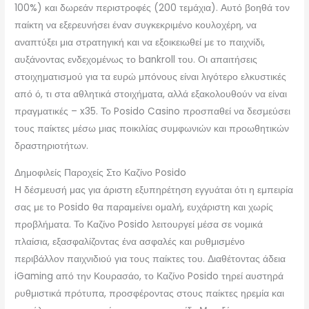
100%) και δωρεάν περιστροφές (200 τεμάχια). Αυτό βοηθά τον
παίκτη να εξερευνήσει έναν συγκεκριμένο κουλοχέρη, να
αναπτύξει μια στρατηγική και να εξοικειωθεί με το παιχνίδι,
αυξάνοντας ενδεχομένως το bankroll του. Οι απαιτήσεις
στοιχηματισμού για τα ευρώ μπόνους είναι λιγότερο ελκυστικές
από ό, τι στα αθλητικά στοιχήματα, αλλά εξακολουθούν να είναι
πραγματικές – x35. Το Posido Casino προσπαθεί να δεσμεύσει
τους παίκτες μέσω μιας ποικιλίας συμφωνιών και προωθητικών
δραστηριοτήτων.
Δημοφιλείς Παροχείς Στο Καζίνο Posido
Η δέσμευσή μας για άριστη εξυπηρέτηση εγγυάται ότι η εμπειρία
σας με το Posido θα παραμείνει ομαλή, ευχάριστη και χωρίς
προβλήματα. Το Καζίνο Posido λειτουργεί μέσα σε νομικά
πλαίσια, εξασφαλίζοντας ένα ασφαλές και ρυθμισμένο
περιβάλλον παιχνιδιού για τους παίκτες του. Διαθέτοντας άδεια
iGaming από την Κουρασάο, το Καζίνο Posido τηρεί αυστηρά
ρυθμιστικά πρότυπα, προσφέροντας στους παίκτες ηρεμία και