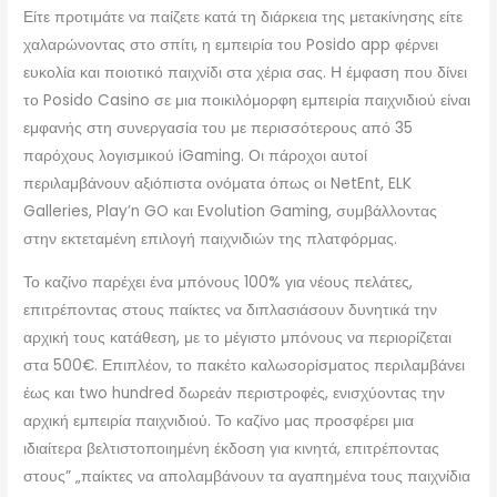
Είτε προτιμάτε να παίζετε κατά τη διάρκεια της μετακίνησης είτε
χαλαρώνοντας στο σπίτι, η εμπειρία του Posido app φέρνει
ευκολία και ποιοτικό παιχνίδι στα χέρια σας. Η έμφαση που δίνει
το Posido Casino σε μια ποικιλόμορφη εμπειρία παιχνιδιού είναι
εμφανής στη συνεργασία του με περισσότερους από 35
παρόχους λογισμικού iGaming. Οι πάροχοι αυτοί
περιλαμβάνουν αξιόπιστα ονόματα όπως οι NetEnt, ELK
Galleries, Play’n GO και Evolution Gaming, συμβάλλοντας
στην εκτεταμένη επιλογή παιχνιδιών της πλατφόρμας.
Το καζίνο παρέχει ένα μπόνους 100% για νέους πελάτες,
επιτρέποντας στους παίκτες να διπλασιάσουν δυνητικά την
αρχική τους κατάθεση, με το μέγιστο μπόνους να περιορίζεται
στα 500€. Επιπλέον, το πακέτο καλωσορίσματος περιλαμβάνει
έως και two hundred δωρεάν περιστροφές, ενισχύοντας την
αρχική εμπειρία παιχνιδιού. Το καζίνο μας προσφέρει μια
ιδιαίτερα βελτιστοποιημένη έκδοση για κινητά, επιτρέποντας
στους” „παίκτες να απολαμβάνουν τα αγαπημένα τους παιχνίδια