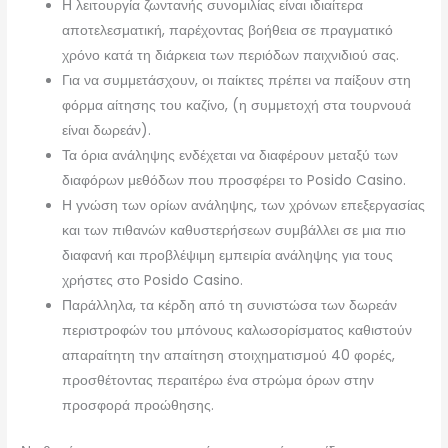
Η λειτουργία ζωντανής συνομιλίας είναι ιδιαίτερα
αποτελεσματική, παρέχοντας βοήθεια σε πραγματικό
χρόνο κατά τη διάρκεια των περιόδων παιχνιδιού σας.
Για να συμμετάσχουν, οι παίκτες πρέπει να παίξουν στη
φόρμα αίτησης του καζίνο, (η συμμετοχή στα τουρνουά
είναι δωρεάν).
Τα όρια ανάληψης ενδέχεται να διαφέρουν μεταξύ των
διαφόρων μεθόδων που προσφέρει το Posido Casino.
Η γνώση των ορίων ανάληψης, των χρόνων επεξεργασίας
και των πιθανών καθυστερήσεων συμβάλλει σε μια πιο
διαφανή και προβλέψιμη εμπειρία ανάληψης για τους
χρήστες στο Posido Casino.
Παράλληλα, τα κέρδη από τη συνιστώσα των δωρεάν
περιστροφών του μπόνους καλωσορίσματος καθιστούν
απαραίτητη την απαίτηση στοιχηματισμού 40 φορές,
προσθέτοντας περαιτέρω ένα στρώμα όρων στην
προσφορά προώθησης.