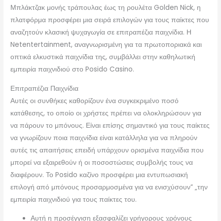
Μπλάκτζακ μονής τράπουλας έως τη ρουλέτα Golden Nick, η
πλατφόρμα προσφέρει μια σειρά επιλογών για τους παίκτες που
αναζητούν κλασική ψυχαγωγία σε επιτραπέζια παιχνίδια. Η
Netentertainment, αναγνωρισμένη για τα πρωτοποριακά και
οπτικά ελκυστικά παιχνίδια της, συμβάλλει στην καθηλωτική
εμπειρία παιχνιδιού στο Posido Casino.
Επιτραπέζια Παιχνίδια
Αυτές οι συνθήκες καθορίζουν ένα συγκεκριμένο ποσό
κατάθεσης, το οποίο οι χρήστες πρέπει να ολοκληρώσουν για
να πάρουν το μπόνους. Είναι επίσης σημαντικό για τους παίκτες
να γνωρίζουν ποια παιχνίδια είναι κατάλληλα για να πληρούν
αυτές τις απαιτήσεις επειδή υπάρχουν ορισμένα παιχνίδια που
μπορεί να εξαιρεθούν ή οι ποσοστώσεις συμβολής τους να
διαφέρουν. Το Posido καζίνο προσφέρει μια εντυπωσιακή
επιλογή από μπόνους προσαρμοσμένα για να ενισχύσουν” „την
εμπειρία παιχνιδιού για τους παίκτες του.
Αυτή η προσέγγιση εξασφαλίζει γρήγορους χρόνους