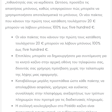
„πιθανότητές σας να κερδίσετε. Ωστόσο, προσέξτε τις
απαιτήσεις μπόνους, καθώς υπαγορεύουν πώς μπορείτε να
χρησιμοποιήσετε αποτελεσματικά το μπόνους. Οι νέοι παίκτες
που κάνουν την πρώτη τους κατάθεση τουλάχιστον 20 €
μπορούν να λάβουν μπόνους 100% έως five hundred €.
Οι νέοι παίκτες που κάνουν την πρώτη τους κατάθεση
τουλάχιστον 20 € μπορούν να λάβουν μπόνους 100%
έως five hundred €.
Επιπλέον, μπορείτε να δημιουργήσετε μια συντόμευση για
το κινητό καζίνο στην αρχική οθόνη του τηλεφώνου σας,
δίνοντάς σας γρήγορη πρόσβαση χωρίς την ταλαιπωρία
της λήψης μιας εφαρμογής.
Καταβάλουμε μεγάλη προσπάθεια ώστε κάθε παίκτης να
απολαμβάνει ασφαλείς, γρήγορες και ευέλικτες
συναλλαγές στην πλατφόρμα, ανεξαρτήτως των τρόπων
πληρωμών που προτιμά για τις διαδικτυακές πληρωμές.
Η συλλογή κουλοχέρηδων στο Posido καζίνο είναι