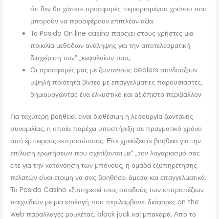
ότι δεν θα χάσετε προσφορές περιορισμένου χρόνου που
μπορούν να προσφέρουν επιπλέον αξία.
Το Posido On line casino παρέχει στους χρήστες μια
ποικιλία μεθόδων ανάληψης για την αποτελεσματική
διαχείριση των” „κεφαλαίων τους.
Οι προσφορές μας με ζωντανούς dealers συνδυάζουν
υψηλή ποιότητα βίντεο με επαγγελματίες παρουσιαστές,
δημιουργώντας ένα ελκυστικό και αξιόπιστο περιβάλλον.
Για ταχύτερη βοήθεια, είναι διαθέσιμη η λειτουργία ζωντανής
συνομιλίας, η οποία παρέχει υποστήριξη σε πραγματικό χρόνο
από έμπειρους εκπροσώπους. Είτε χρειάζεστε βοήθεια για την
επίλυση ερωτήσεων που σχετίζονται με” „τον λογαριασμό σας
είτε για την κατανόηση των μπόνους, η ομάδα εξυπηρέτησης
πελατών είναι έτοιμη να σας βοηθήσει άμεσα και επαγγελματικά.
Το Posido Casino εξυπηρετεί τους οπαδούς των επιτραπέζιων
παιχνιδιών με μια επιλογή που περιλαμβάνει διάφορες on the
web παραλλαγές ρουλέτας, black jack και μπακαρά. Από το