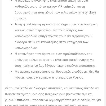
Η διαδικασία ανάληψης είναι εξίσου απλή, με όρια
καθοριζόμενα από το τρέχον VIP επίπεδο και τη
δραστηριότητα παιχνιδιού των τελευταίων ninety days
ημερών.
Αυτή η συλλογική προσπάθεια δημιουργεί ένα δυναμικό
και ελκυστικό περιβάλλον για τους λάτρεις των
κουλοχέρηδων, επιτρέποντάς τους να εξερευνήσουν
διάφορα στυλ και καινοτομίες στην κατηγορία των
κουλοχέρηδων.
Η κατανόηση των όρων και των προϋποθέσεων του
μπόνους καλωσορίσματος είναι επιτακτική ανάγκη για
τους παίκτες να λαμβάνουν τεκμηριωμένες αποφάσεις.
Με άμεσες ενημερώσεις και δυναμικές αποδόσεις, δεν θα
χάσετε ποτέ μια ευκαιρία στοίχημα στο Posido.
Λειτουργεί καλά σε διάφορες συσκευές, καθιστώντας εύκολο να
παίζετε τα αγαπημένα σας παιχνίδια ενώ βρίσκεστε έξω και
γύρω. Επιπλέον, μπορείτε να δημιουργήσετε μια συντόμευση για
το κινητό καζίνο στην αρχική οθόνη του τηλεφώνου σας,