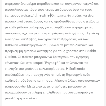
παρέχουν ένα μείγμα παραδοσιακού και σύγχρονου παιχνιδιού,
προσελκύοντας τόσο τους νεοεισερχόμενους όσο και τους
έμπειρους παίκτες.” „[newline]Οι παίκτες θα πρέπει να είναι
προσεκτικοί στους όρους και τις προϋποθέσεις που σχετίζονται
με κάθε μέθοδο ανάληψης για να λαμβάνουν τεκμηριωμένες
αποφάσεις σχετικά με την προτιμώμενη επιλογή τους. Η γνώση
των ορίων ανάληψης, των χρόνων επεξεργασίας και των
πιθανών καθυστερήσεων συμβάλλει σε μια πιο διαφανή και
προβλέψιμη εμπειρία ανάληψης για τους χρήστες στο Posido
Casino. Οι παίκτες μπορούν να ξεκινήσουν την εγγραφή
κάνοντας κλικ στο κουμπί “Εγγραφή” και επιλέγοντας τις
επιλογές του μπόνους καλωσορίσματος. Η διαδικασία
περιλαμβάνει την παροχή ενός email, τη δημιουργία ενός
κωδικού πρόσβασης και τη συμπλήρωση άλλων υποχρεωτικών
πληροφοριών. Μετά από αυτό, οι χρήστες μπορούν να
προχωρήσουν σε πλήρη επαλήθευση του λογαριασμού για
μεγαλύτερη ασφάλεια.