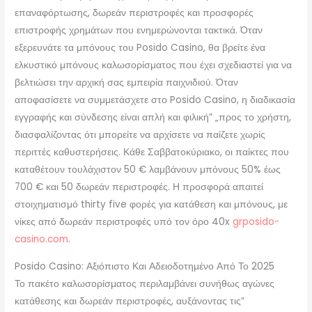
επαναφόρτωσης, δωρεάν περιστροφές και προσφορές
επιστροφής χρημάτων που ενημερώνονται τακτικά. Όταν
εξερευνάτε τα μπόνους του Posido Casino, θα βρείτε ένα
ελκυστικό μπόνους καλωσορίσματος που έχει σχεδιαστεί για να
βελτιώσει την αρχική σας εμπειρία παιχνιδιού. Όταν
αποφασίσετε να συμμετάσχετε στο Posido Casino, η διαδικασία
εγγραφής και σύνδεσης είναι απλή και φιλική” „προς το χρήστη,
διασφαλίζοντας ότι μπορείτε να αρχίσετε να παίζετε χωρίς
περιττές καθυστερήσεις. Κάθε Σαββατοκύριακο, οι παίκτες που
καταθέτουν τουλάχιστον 50 € λαμβάνουν μπόνους 50% έως
700 € και 50 δωρεάν περιστροφές. Η προσφορά απαιτεί
στοιχηματισμό thirty five φορές για κατάθεση και μπόνους, με
νίκες από δωρεάν περιστροφές υπό τον όρο 40x
grposido-
casino.com
.
Posido Casino: Αξιόπιστο Και Αδειοδοτημένο Από Το 2025
Το πακέτο καλωσορίσματος περιλαμβάνει συνήθως αγώνες
κατάθεσης και δωρεάν περιστροφές, αυξάνοντας τις”