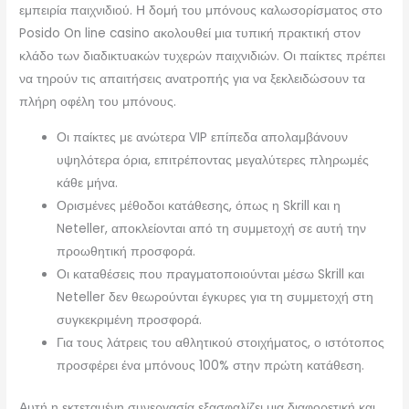
εμπειρία παιχνιδιού. Η δομή του μπόνους καλωσορίσματος στο
Posido On line casino ακολουθεί μια τυπική πρακτική στον
κλάδο των διαδικτυακών τυχερών παιχνιδιών. Οι παίκτες πρέπει
να τηρούν τις απαιτήσεις ανατροπής για να ξεκλειδώσουν τα
πλήρη οφέλη του μπόνους.
Οι παίκτες με ανώτερα VIP επίπεδα απολαμβάνουν
υψηλότερα όρια, επιτρέποντας μεγαλύτερες πληρωμές
κάθε μήνα.
Ορισμένες μέθοδοι κατάθεσης, όπως η Skrill και η
Neteller, αποκλείονται από τη συμμετοχή σε αυτή την
προωθητική προσφορά.
Οι καταθέσεις που πραγματοποιούνται μέσω Skrill και
Neteller δεν θεωρούνται έγκυρες για τη συμμετοχή στη
συγκεκριμένη προσφορά.
Για τους λάτρεις του αθλητικού στοιχήματος, ο ιστότοπος
προσφέρει ένα μπόνους 100% στην πρώτη κατάθεση.
Αυτή η εκτεταμένη συνεργασία εξασφαλίζει μια διαφορετική και