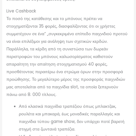
Live Cashback
Το ποσό της κατάθεσης και το μπόνους πρέπει να
στοιχηματίζονται 35 φορές, διασφαλίζοντας ότι οι χρήστες
συμμετέχουν σε ένα” „συγκεκριμένο επίπεδο παιχνιδιού προτού
να είναι επιλέξιμοι για ανάληψη των σχετικών κερδών.
Παράλληλα, τα κέρδη από τη συνιστώσα των δωρεάν
περιστροφών του μπόνους καλωσορίσματος καθιστούν
απαραίτητη την απαίτηση στοιχηματισμού 40 φορές,
προσθέτοντας περαιτέρω ένα στρώμα όρων στην προσφορά
προώθησης. Το μεγαλύτερο μέρος της προσφοράς παιχνιδιών
μας αποτελείται από τα παιχνίδια slot, τα οποία ξεπερνούν
πάνω από 8. 000 τίτλους.
Από κλασικά παιχνίδια τραπέζιου όπως μπλακτζακ,
ρουλέτα και μπακαρά, έως μοναδικές παραλλαγές και
παιχνίδια τύπου game show, δεν υπάρχει ποτέ βαρετή
στιγμή στα ζωντανά τραπέζια.