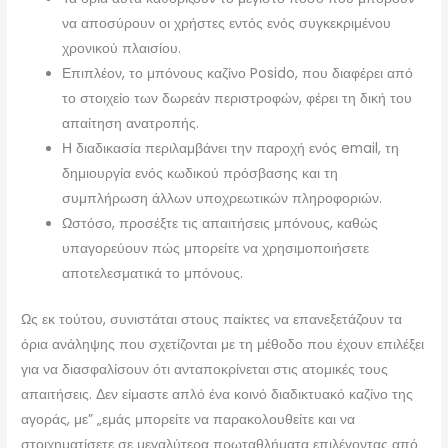
να αποσύρουν οι χρήστες εντός ενός συγκεκριμένου
χρονικού πλαισίου.
Επιπλέον, το μπόνους καζίνο Posido, που διαφέρει από
το στοιχείο των δωρεάν περιστροφών, φέρει τη δική του
απαίτηση ανατροπής.
Η διαδικασία περιλαμβάνει την παροχή ενός email, τη
δημιουργία ενός κωδικού πρόσβασης και τη
συμπλήρωση άλλων υποχρεωτικών πληροφοριών.
Ωστόσο, προσέξτε τις απαιτήσεις μπόνους, καθώς
υπαγορεύουν πώς μπορείτε να χρησιμοποιήσετε
αποτελεσματικά το μπόνους.
Ως εκ τούτου, συνιστάται στους παίκτες να επανεξετάζουν τα
όρια ανάληψης που σχετίζονται με τη μέθοδο που έχουν επιλέξει
για να διασφαλίσουν ότι ανταποκρίνεται στις ατομικές τους
απαιτήσεις. Δεν είμαστε απλό ένα κοινό διαδικτυακό καζίνο της
αγοράς, με” „εμάς μπορείτε να παρακολουθείτε και να
στοιχηματίσετε σε μεγαλύτερα πρωταθλήματα επιλέγοντας από