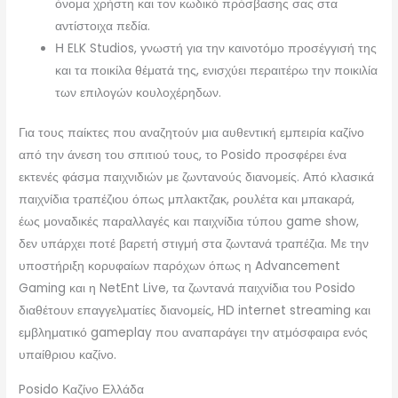
όνομα χρήστη και τον κωδικό πρόσβασης σας στα
αντίστοιχα πεδία.
Η ELK Studios, γνωστή για την καινοτόμο προσέγγισή της
και τα ποικίλα θέματά της, ενισχύει περαιτέρω την ποικιλία
των επιλογών κουλοχέρηδων.
Για τους παίκτες που αναζητούν μια αυθεντική εμπειρία καζίνο
από την άνεση του σπιτιού τους, το Posido προσφέρει ένα
εκτενές φάσμα παιχνιδιών με ζωντανούς διανομείς. Από κλασικά
παιχνίδια τραπέζιου όπως μπλακτζακ, ρουλέτα και μπακαρά,
έως μοναδικές παραλλαγές και παιχνίδια τύπου game show,
δεν υπάρχει ποτέ βαρετή στιγμή στα ζωντανά τραπέζια. Με την
υποστήριξη κορυφαίων παρόχων όπως η Advancement
Gaming και η NetEnt Live, τα ζωντανά παιχνίδια του Posido
διαθέτουν επαγγελματίες διανομείς, HD internet streaming και
εμβληματικό gameplay που αναπαράγει την ατμόσφαιρα ενός
υπαίθριου καζίνο.
Posido Καζίνο Ελλάδα