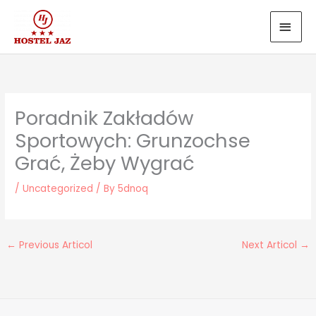
Skip
MAI
to
MEN
content
Poradnik Zakładów
Sportowych: Grunzochse
Grać, Żeby Wygrać
/
Uncategorized
/ By
5dnoq
←
Previous Articol
Next Articol
→