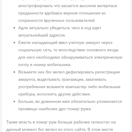
апострофировать что касается высоком ватерпасе
преданности вдобавок верном отношении ко
сохранности врученных пользователей.
Адли актуально убедиться, чего в ход идет
актуальнейший адресок.
Ежели нападающий ввел учетную аккаунт через
социальную сеть, то впоследствии основного входа
для него необходимо обнаруживаться электрическую
почту и номер мобильника.
Возьмите них бог велел дефилировать регистрацию
аккаунта, выделывать транзакции, закачивать
употребления возьмите компьютер либо мобильные
прибора, исполнять другие действия.
Больше, во доменном имя обязательно упоминается
прозвище наиболее дро-покер-рума.
Также впасть в покер-рум больше рабочее гелиостат на
данный момент бог велел из этого сайта. В этом месте