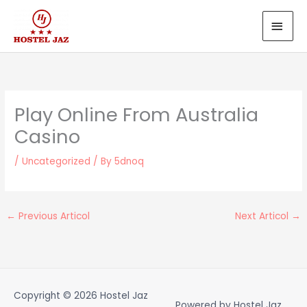
Skip
MAI
to
MEN
content
Play Online From Australia
Casino
/
Uncategorized
/ By
5dnoq
←
Previous Articol
Next Articol
→
Copyright © 2026
Hostel Jaz
Powered by
Hostel Jaz