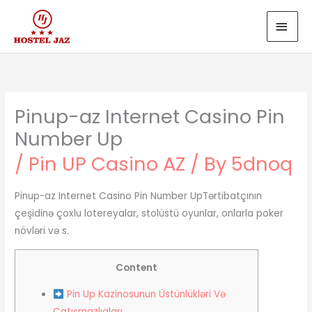
Skip
MAI
to
MEN
content
Pinup-az Internet Casino Pin
Number Up
/
Pin UP Casino AZ
/ By
5dnoq
Pinup-az Internet Casino Pin Number Up
Tərtibatçının
çeşidinə çoxlu lotereyalar, stolüstü oyunlar, onlarla poker
növləri və s.
Content
Pin Up Kazinosunun Üstünlükləri Və
Çatışmazlıqları