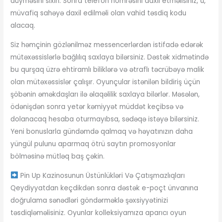
düyməsini sıxın. Sonra telefon nömrəsini daxil etməlisiniz, u,
müvafiq sahəyə daxil edilməli olan vahid təsdiq kodu
alacaq.
Siz həmçinin gözlənilməz messencerlərdən istifadə edərək
mütəxəssislərlə bağlılıq saxlaya bilərsiniz. Dəstək xidmətində
bu qurşaq üzrə ehtiramlı biliklərə və ətraflı təcrübəyə malik
olan mütəxəssislər çalışır. Oyunçular istənilən bildiriş üçün
şöbənin əməkdaşları ilə əlaqəlilik saxlaya bilərlər. Məsələn,
ödənişdən sonra yetər kəmiyyət müddət keçibsə və
dolanacaq hesaba oturmayıbsa, sədəqə istəyə bilərsiniz.
Yeni bonuslarla gündəmdə qalmaq və həyatınızın daha
yüngül pulunu aparmaq ötrü saytın promosyonlar
bölməsinə mütləq baş çəkin.
Pin Up Kazinosunun Üstünlükləri Və Çatışmazlıqları
Qeydiyyatdan keçdikdən sonra dəstək e-poçt ünvanına
doğrulama sənədləri göndərməklə şəxsiyyətinizi
təsdiqləməlisiniz. Oyunlar kolleksiyamıza aparıcı oyun