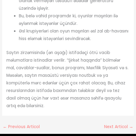
olanak verməyən təsadüfi ədədlər generatoru
üzərində işləyir.
Bu, belə vahid proqramdır ki, oyunlar maşınları ilə
əylənmək istəyənlər üçündür.
Əsl krupiyerləri olan oyun maşınları əsl zal ab-havasını
hiss eləmək istəyənləri sevindirəcək.
Saytın zirzəmisində (ən aşağı) istifadəçi ötrü vacib
məlumatlara istinadlar verilir. “Şirkət haqqında” bölmələr
mal, cavablar-suallar, bonus proqramı, Məxfilik Siyasəti və s.
Məsələn, saytın masaüstü versiyası noutbuk və ya
kompüterlə mərc edənlər üçün çox rahat olacaq. Bu, cihaz
resurslarından istifadə baxımından tələbkar deyil və tez
daxil olmaq üçün hər vaxt əsər masanıza səhifə qısayolu
artıq edə bilərsiniz.
←
Previous Articol
Next Articol
→