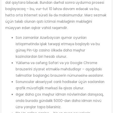
dal qaytara biləcək. Bundan dərhal sonra uydurma prosesi
başlayacaq – bu, vur-tut 10 ləhzə davam edəcək və bu,
hətta orta İnternet sürəti ilə də maksimumdur. Mərc sezmək
üçün tələb olunan qatı ictimai məbləğinin məbləğini
müəyyən edən aşkar vahid rəqəmdir.
Son zamanlar Azərbaycan qumar oyunları
istiqamətində işlək tərəqqi etməyə başlayıb və bu
günəş Pin-Up casino ölkədə daha məşhur
kazinolardan biri hesab olunur.
Yükləmə və cəfəng Safari və ya Google Chrome
brauzerini ziyarət etməklə məhdudlaşır – aşağıdakı
təlimatlar başlanğıc brauzerin nümunəsinə əsaslanır.
Sonuncular əksəriyyət canlı hadisələr üçün saxlanılan
qrafik müvafiqlik mərkəzi ilə qisas olunur.
Əgər daha çox məşhur idman növlərindən danışsaq,
onda burada gündəlik 5000-dən daha idman növü
üzrə yarışlar tapa bilərsiniz.