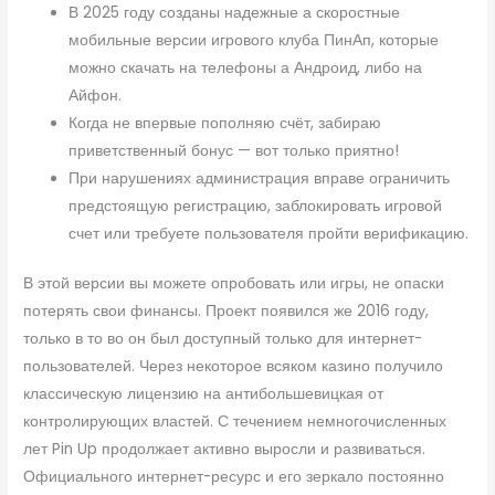
В 2025 году созданы надежные а скоростные
мобильные версии игрового клуба ПинАп, которые
можно скачать на телефоны а Андроид, либо на
Айфон.
Когда не впервые пополняю счёт, забираю
приветственный бонус — вот только приятно!
При нарушениях администрация вправе ограничить
предстоящую регистрацию, заблокировать игровой
счет или требуете пользователя пройти верификацию.
В этой версии вы можете опробовать или игры, не опаски
потерять свои финансы. Проект появился же 2016 году,
только в то во он был доступный только для интернет-
пользователей. Через некоторое всяком казино получило
классическую лицензию на антибольшевицкая от
контролирующих властей. С течением немногочисленных
лет Pin Up продолжает активно выросли и развиваться.
Официального интернет-ресурс и его зеркало постоянно