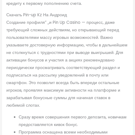
кредиту к первому пополнению счета.
Скачать Pin-up Kz На Андроид
Создание профиля” „и Pin Up Casino — процесс, даже
требующий сложных действиям, но открывающий перед
пользователями массу игровых возможностей. Важно
указываете достоверную информацию, чтобы в дальнейшем
не столкнуться с трудностями при выводе выигрышей. Для
активации бонусов и участия а акциях рекомендовано
периодически просматривать соответствующий раздел и
подписаться на рассылку уведомлений в почту или
смартфон. Это позволит всегда быть впереди остальные
игроков, проявляя максимум активности на платформе и
зарабатывая бонусные суммы для начиная ставок в
любимой слотах.
Сразу время совершения первого депозита, новичкам
предоставляется кивок бонус.
Программа оснащена всеми необходимыми