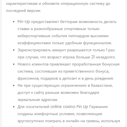
характеристикам и обновите операционную систему до
последней версии.
Pin-Up предоставляет бетторам возможность делать
ставки а разнообразные спортивные только
киберспортивные события пиппардом высокими
коэффициентами только удобным функционалом.
Зарегистрировать аккаунт разрешается только 1 раз
при случае, что возраст игрока больше 21 незадолго.
Нового клиентов привлекает проработанная бонусная
система, состоявшая из приветственного бонуса,
фриспинов, подарков а депозит и в день рождения.
Не при существующих ограничениях в Казахстане,
доступ к сайту раньше возможен благодаря
зеркальным адресам.
Для посетителей online casino Pin Up Германия
созданы комфортные условия, позволяющие
круглосуточно поиграть в онлайн на гривны, используя