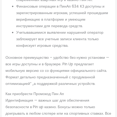
Финансовые операции в ПинАп 634 КЗ доступны и
зарегистрированным игрокам, успешней прошедшим
верификацию в платформе и умеющим
инструментами для перевода средств.
Учитывавшимися выявлении нарушений оператор
заблокирует все учетные записи клиента только
конфискует игровые средства.
Основное преимущество – удобство без нужно установки —
все игры доступны и в браузере. Pin Up предлагает
мобильную версию со со функциями официального сайта.
Формат детально предназначенный с продуманной
оптимизацией” „а поддержкой различных устройств.
Как приобрести Промокод Пин Ап
Идентификация — важных шаг для обеспечения
безопасности в Pin up казино. Бонусы можно только
доигрывать в любом слотере или на спортивных ставках. Все