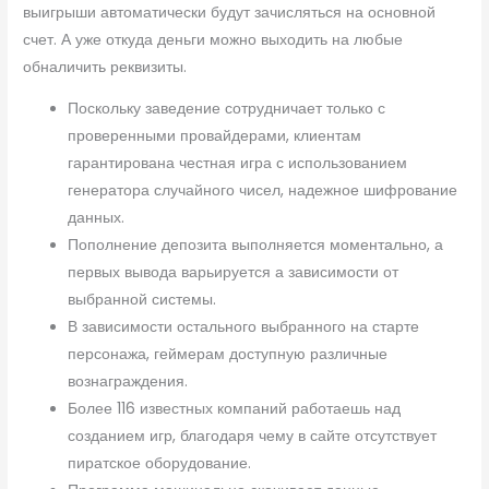
выигрыши автоматически будут зачисляться на основной
счет. А уже откуда деньги можно выходить на любые
обналичить реквизиты.
Поскольку заведение сотрудничает только с
проверенными провайдерами, клиентам
гарантирована честная игра с использованием
генератора случайного чисел, надежное шифрование
данных.
Пополнение депозита выполняется моментально, а
первых вывода варьируется а зависимости от
выбранной системы.
В зависимости остального выбранного на старте
персонажа, геймерам доступную различные
вознаграждения.
Более 116 известных компаний работаешь над
созданием игр, благодаря чему в сайте отсутствует
пиратское оборудование.