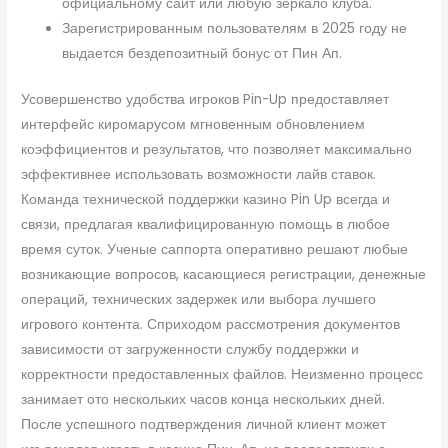
официальному сайт или любую зеркало клуба.
Зарегистрированным пользователям в 2025 году не
выдается бездепозитный бонус от Пин Ап.
Усовершенство удобства игроков Pin-Up предоставляет
интерфейс киромарусом мгновенным обновлением
коэффициентов и результатов, что позволяет максимально
эффективнее использовать возможности лайв ставок.
Команда технической поддержки казино Pin Up всегда и
связи, предлагая квалифицированную помощь в любое
время суток. Ученые саппорта оперативно решают любые
возникающие вопросов, касающиеся регистрации, денежные
операций, технических задержек или выбора лучшего
игрового контента. Сприходом рассмотрения документов
зависимости от загруженности службу поддержки и
корректности предоставленных файлов. Неизменно процесс
занимает ото нескольких часов конца нескольких дней.
После успешного подтверждения личной клиент может