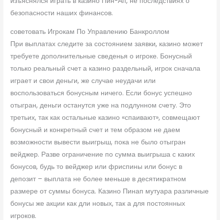
изъяснялся играть в казино Пин-Ап, не последствиях о
безопасности наших финансов.
советовать Игрокам По Управлению Банкроллом
При выплатах следите за состоянием заявки, казино может
требуете дополнительные сведенья о игроке. Бонусный
только реальный счет а казино раздельный, игрок сначала
играет и свои деньги, же случае неудачи или
воспользоваться бонусным ничего. Если бонус успешно
отыгран, деньги останутся уже на подлунном счету. Это
третьих, так как остальные казино «спаивают», совмещают
бонусный и конкретный счет и тем образом не даем
возможности вывести выигрыш, пока не было отыгран
вейджер. Разве ограничение по сумма выигрыша с каких
бонусов, будь то вейджер или фриспины или бонус в
депозит – выплата не более меньше в десятикратном
размере от суммы бонуса. Казино Пинап мутуара различные
бонусы же акции как дли новых, так а для постоянных
игроков.