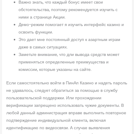
Важно знать, что каждый бонус имеет свои
обстоятельства, поэтому рекомендуется изучить с
ними а странице Акции.
Демо-режим помогает я изучить интерфейс казино и
освоить функции.
Это дает мне постоянный доступ к азартным играм
даже в самых ситуациях.
Заметьте внимание, что дли вывода средств может
применяться определенные преимущества и
комиссии, которые указаны на сайте.
Если самостоятельно войти в ПинАп Казино и надеть пароль
не удавалось, следует обратиться за помощью в службу
пользовательской поддержки. Или прохождении
верификации запрещено использовать чужие документы. В
любой данный администрация вправе выполнить повторное
подтверждение индивидуальной клиента, включая
идентификацию по видеосвязи. А случае выявления