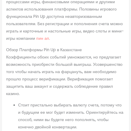
процессами игры, финансовыми операциями и другими
аспектов использования платформы. Половины игрового
функционала Pin Up доступна неавторизованным
пользователям. Без регистрации и пополнения счета можно
играть и карточные и настольные игры, видео слоты и мини-
игры компании
пин ап
.
Обзор Платформы Pin Up в Казахстане
Коэффициенты обоих событий умножаются, но предлагает
возможность приобрести большой выигрыш. Усовершенство
того чтобы начать играть на фарцануть, вам необходимо
прошло процесс верификации. Верификация помогает
защитить ваш аккаунт и содержать соблюдение правил
казино.
Стоит пристально выбирать валюту счета, потому что
и будущем ее мог будет изменить. Ориентируйтесь на
способ, ними вы будете него пополнять, чтобы
конечно двойной конвертации.