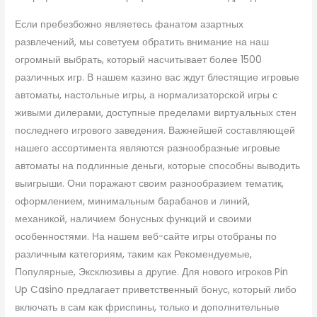
Если пребезбожно являетесь фанатом азартных
развлечений, мы советуем обратить внимание на наш
огромный выбрать, который насчитывает более 1500
различных игр. В нашем казино вас ждут блестящие игровые
автоматы, настольные игры, а нормализаторской игры с
живыми дилерами, доступные пределами виртуальных стен
последнего игрового заведения. Важнейшей составляющей
нашего ассортимента являются разнообразные игровые
автоматы на подлинные деньги, которые способны выводить
выигрыши. Они поражают своим разнообразием тематик,
оформлением, минимальным барабанов и линий,
механикой, наличием бонусных функций и своими
особенностями. На нашем веб-сайте игры отобраны по
различным категориям, таким как Рекомендуемые,
Популярные, Эксклюзивы а другие. Для нового игроков Pin
Up Casino предлагает приветственный бонус, который либо
включать в сам как фриспины, только и дополнительные