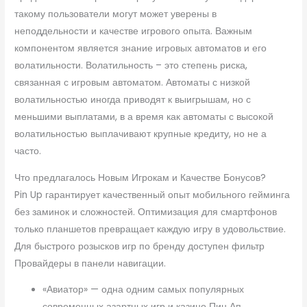
такому пользователи могут может уверены в
неподдельности и качестве игрового опыта. Важным
компонентом является знание игровых автоматов и его
волатильности. Волатильность – это степень риска,
связанная с игровым автоматом. Автоматы с низкой
волатильностью иногда приводят к выигрышам, но с
меньшими выплатами, в а время как автоматы с высокой
волатильностью выплачивают крупные кредиту, но не а
часто.
Что предлагалось Новым Игрокам и Качестве Бонусов?
Pin Up гарантирует качественный опыт мобильного гейминга
без заминок и сложностей. Оптимизация для смартфонов
только планшетов превращает каждую игру в удовольствие.
Для быстрого розысков игр по бренду доступен фильтр
Провайдеры в панели навигации.
«Авиатор» — одна одним самых популярных
современных азартных игр и казино Пин Ап.