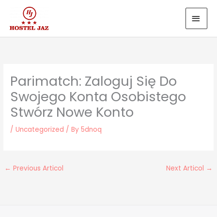
Skip
MAI
to
MEN
content
Parimatch: Zaloguj Się Do
Swojego Konta Osobistego
Stwórz Nowe Konto
/
Uncategorized
/ By
5dnoq
←
Previous Articol
Next Articol
→