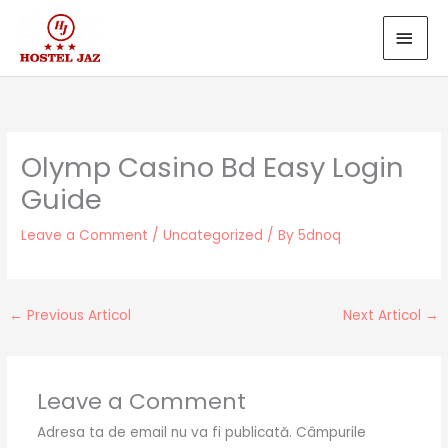
Skip
MAI
to
MEN
content
Olymp Casino Bd Easy Login
Guide
Leave a Comment
/
Uncategorized
/ By
5dnoq
←
Previous Articol
Next Articol
→
Leave a Comment
Adresa ta de email nu va fi publicată.
Câmpurile