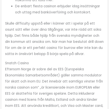
välkomna att läsa mer.
De enbart flesta casinon erbjuder idag insättningar
och uttag med banköverföring och kontokort.
Skulle difficulty uppstå eller i känner att i spelar på ett
osunt sätt eller över dina tillgångar, var inte rädd att söka
hjälp. Det finns både hjälp från svenska myndigheter och
din kommun att ansöka om. När man har beslutat drill down
för om de är ett perfekt casino för burrow eller inte kan du
sätta in önskvärt belopp å börja spela på allvar.
Snatch Casino
Eftersom Norge är sobre del av EES (Europeiska
Ekonomiska Samarbetsområdet) gäller samma modulator
för skatt och inom EU. Det innebär att samtliga vinster från
norska casinon som” „är licensierade inom EUROPEAN eller
EES är skattefria för sveriges spelare. Detta inkluderar
casinon med licens från Malta, Estland och andra länder
inom EES. Att använda kreditkort, och Visa och Master card,