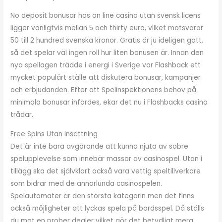
No deposit bonusar hos on line casino utan svensk licens
ligger vanligtvis mellan 5 och thirty euro, vilket motsvarar
50 till 2 hundred svenska kronor. Gratis är ju ideligen gott,
så det spelar väl ingen roll hur liten bonusen är. Innan den
nya spellagen trädde i energi i Sverige var Flashback ett
mycket populärt ställe att diskutera bonusar, kampanjer
och erbjudanden. Efter att Spelinspektionens behov på
minimala bonusar infördes, ekar det nu i Flashbacks casino
trådar.
Free Spins Utan Insättning
Det är inte bara avgörande att kunna njuta av sobre
spelupplevelse som innebär massor av casinospel. Utan i
tillägg ska det självklart också vara vettig speltillverkare
som bidrar med de annorlunda casinospelen.
Spelautomater är den största kategorin men det finns
också möjligheter att lyckas spela på bordsspel. Då ställs
du mot en prober dealer vilket gör det betydligt mera