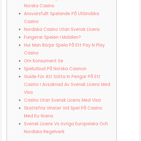
Norska Casino
Ansvarsfullt Spelande På Utländska
Casino
Nordiska Casino Utan Svensk Licens
Fungerar Spelen I Mobilen?
Hur Man Börjar Spela På Ett Pay N Play
Casino
Om Konsument Se
Spelutbud På Norska Casinon
Guide För Att Sätta In Pengar På Ett
Casino I Avsaknad Av Svensk Licens Med
Visa
Casino Utan Svensk Licens Med Visa
Skattefria Vinster Vid Spel På Casino
Med Eu-licens
Svensk Licens Vs övriga Europeiska Och
Nordiska Regelverk