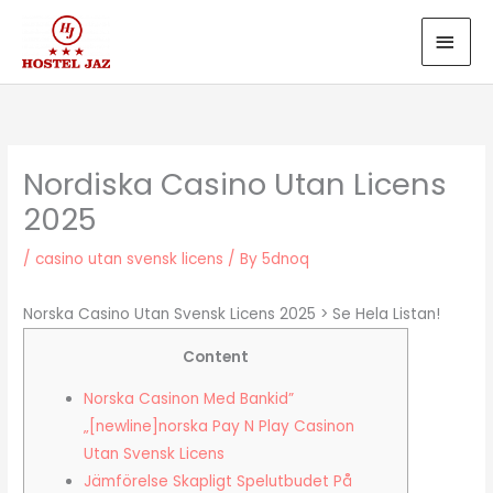
Skip
MAI
to
MEN
content
Nordiska Casino Utan Licens
2025
/
casino utan svensk licens
/ By
5dnoq
Norska Casino Utan Svensk Licens 2025 > Se Hela Listan!
Content
Norska Casinon Med Bankid”
„[newline]norska Pay N Play Casinon
Utan Svensk Licens
Jämförelse Skapligt Spelutbudet På