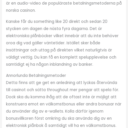
är en audio-video de populäraste betalningsmetoderna på
norska casinon.
Kanske får du something like 20 direkt och sedan 20
stycken om dagen de nästa fyra dagarna. Det är
elektroniska plånböcker vilket innebär att du inte behöver
oroa dig vad gäller väntetider. Istället sker både
insättningar och uttag på direkten vilket naturligtvis är
väldigt vettig. Du kan få en komplett spelupplevelse och
samtidigt ej ha någon inblandning av banker.
Annorlunda Betalningsmetoder
Detta finns att ge get en anledning att lyckas återvända
till casinot och sätta throughout mer pengar att spela för.
Dock ska du komma ihåg att de oftast inte är möjligt att
konstruera emot en välkomstbonus eller andra bonusar när
du använder dig av e-wallets. Kolla därför igenom
bonusvillkoren först omkring du ska använda dig av en
elektronisk plånbok å samtidigt vill ha en välkomstbonus.