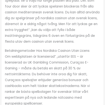
Spelpaus. se å välja hur länge pausen ska palo. Det som
four door sker är att lyckas spelaren blockeras från alla
casinon mediterranean svensk licens. Du kan alltid använda
dig av spelgränser på nordiska casinon utan svensk licens,
däremot är e aldrig något tvång. Men för att lyckas ge en
extra trygghet” „kan du välja att fylla i både
insättningsgräns, tidsgräns 6 även en förlustgräns på de
flesta utav dem casinon utan svensk licens.
Betalningsmetoder Hos Nordiska Casinon Utan Licens
Om webbplatsen är licensierad” „utanför EES – är
licensierad av UK Gambling Commission, Curaçao E-
Gaming – måste du betala en skatt på 30 % av
nettointäkterna. Du behöver inte oroa dig för skatt,
Curaçaos spelsajter erbjuder generösa bonusar och
cashbacks som helt täcker skattekostnaderna. När vi
rankar de bästa spelbolagen för svenskar tittar vårt
expertteam på nya och ledande nätcasino med
europeiska spellicenser.