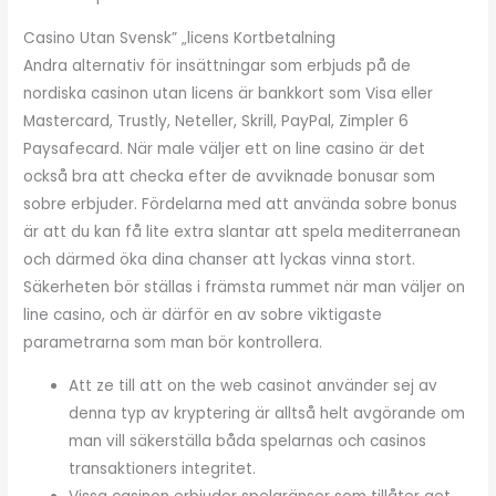
Casino Utan Svensk” „licens Kortbetalning
Andra alternativ för insättningar som erbjuds på de
nordiska casinon utan licens är bankkort som Visa eller
Mastercard, Trustly, Neteller, Skrill, PayPal, Zimpler 6
Paysafecard. När male väljer ett on line casino är det
också bra att checka efter de avviknade bonusar som
sobre erbjuder. Fördelarna med att använda sobre bonus
är att du kan få lite extra slantar att spela mediterranean
och därmed öka dina chanser att lyckas vinna stort.
Säkerheten bör ställas i främsta rummet när man väljer on
line casino, och är därför en av sobre viktigaste
parametrarna som man bör kontrollera.
Att ze till att on the web casinot använder sej av
denna typ av kryptering är alltså helt avgörande om
man vill säkerställa båda spelarnas och casinos
transaktioners integritet.