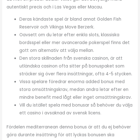
autentiskt precis och i Las Vegas eller Macau.
Deras kändaste spel är bland annat Golden Fish
Reservoir och Vikings Move Berzerk.
Oavsett om du letar efter enkla slots, klassiska
bordsspel eller mer avancerade pokerspel finns det
gott om alternativ att välja mellan.
Den stora skillnaden från svenska casinon, är att
utländska casinon ofta sitter på bonuspaket som
sträcker sig över flera insättningar, ofta 4-5 stycken.
Vissa spelare föredrar enorma added bonus med
stora omsättningskrav, medan andra letar efter en
mindre benefit med lågt eller inget omsättningskrav.
Vill du istället spela med bonusar så behöver du välja
ett casino i avsaknad av svensk licens.
Fördelen mediterranean denna bonus är att du ej behöver
göra durante insättning för att lyckas bonusen ska