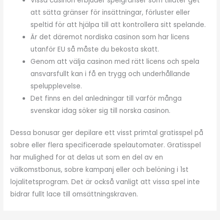
Vissa casinon erbjuder spelgränser som tillåter get
att sätta gränser för insättningar, förluster eller
speltid för att hjälpa till att kontrollera sitt spelande.
Är det däremot nordiska casinon som har licens
utanför EU så måste du bekosta skatt.
Genom att välja casinon med rätt licens och spela
ansvarsfullt kan i få en trygg och underhållande
spelupplevelse.
Det finns en del anledningar till varför många
svenskar idag söker sig till norska casinon.
Dessa bonusar ger depilare ett visst primtal gratisspel på
sobre eller flera specificerade spelautomater. Gratisspel
har mulighed for at delas ut som en del av en
välkomstbonus, sobre kampanj eller och belöning i 1st
lojalitetsprogram. Det är också vanligt att vissa spel inte
bidrar fullt lace till omsättningskraven.