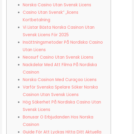
Norska Casino Utan Svensk Licens
Casino Utan Svensk” „licens
Kortbetalning
Vi Listar Bästa Norska Casinon Utan
Svensk Licens För 2025
Insättningsmetoder På Nordiska Casino
Utan Licens
Neosurf Casino Utan Svensk Licens
Nackdelar Med Att Filma På Nordiska
Casinon
Norska Casinon Med Curaçao Licens
Varför Svenska Spelare Söker Norska
Casinon Utan Svensk Licens
Hög Säkerhet På Nordiska Casino Utan
Svensk Licens
Bonusar O Erbjudanden Hos Norska
Casinon
Guide För Att Lyckas Hitta Ditt Aktuella