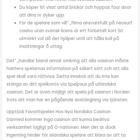
Du köper 1st visst antal brickor och hoppas four door
att dina nr dyker upp.
För de spelare som vill” „filma ansvarsfullt på neosurf
casino utan svensk licens är ett förbetalt kort 1st
utmärkt val då det hjälper until att hålla koll på
insättningar å uttag.
Det” „handlar bland annat omkring att alla casinon måste
hantera spelarnas information på säkert sätt och att alla
spel skall vara rättvisa. Detta innebär att du inte kan
stänga av ditt spelkonto via Spelpaus på utländska
casinon. Det är även möjligt att spela på casinon i Norden
trots att man har en pågående avstängning via tjänsten.
Upptäck Favoritspelen Hos Nya Nordiska Casinon
Därmed kommer inga casinon att kunna bedriva
verksamhet lagligt på Ö-nationen. Men det är dock
ingenting hinder för isländska spelare att klara av att ta