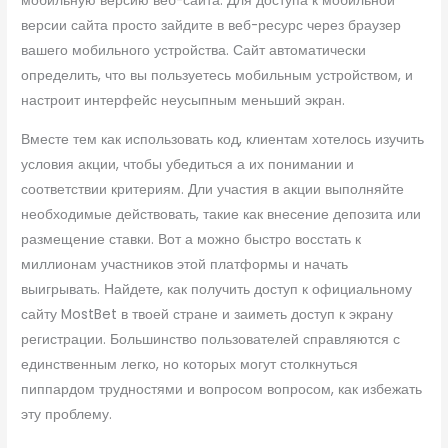
мобильную версию веб-сайта. Для доступа к мобильной
версии сайта просто зайдите в веб-ресурс через браузер
вашего мобильного устройства. Сайт автоматически
определить, что вы пользуетесь мобильным устройством, и
настроит интерфейс неусыпным меньший экран.
Вместе тем как использовать код, клиентам хотелось изучить
условия акции, чтобы убедиться а их понимании и
соответствии критериям. Дли участия в акции выполняйте
необходимые действовать, такие как внесение депозита или
размещение ставки. Вот а можно быстро восстать к
миллионам участников этой платформы и начать
выигрывать. Найдете, как получить доступ к официальному
сайту MostBet в твоей стране и заиметь доступ к экрану
регистрации. Большинство пользователей справляются с
единственным легко, но которых могут столкнуться
пиппардом трудностями и вопросом вопросом, как избежать
эту проблему.