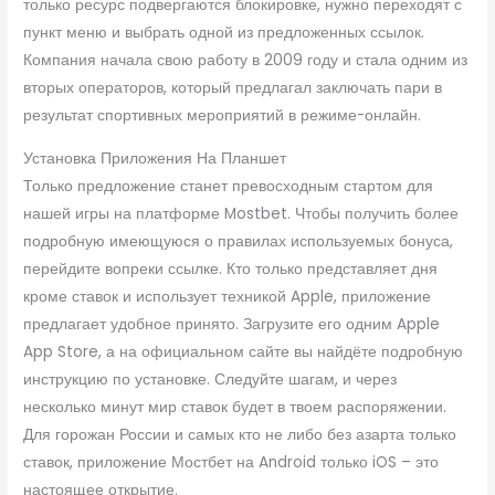
только ресурс подвергаются блокировке, нужно переходят с
пункт меню и выбрать одной из предложенных ссылок.
Компания начала свою работу в 2009 году и стала одним из
вторых операторов, который предлагал заключать пари в
результат спортивных мероприятий в режиме-онлайн.
Установка Приложения На Планшет
Только предложение станет превосходным стартом для
нашей игры на платформе Mostbet. Чтобы получить более
подробную имеющуюся о правилах используемых бонуса,
перейдите вопреки ссылке. Кто только представляет дня
кроме ставок и использует техникой Apple, приложение
предлагает удобное принято. Загрузите его одним Apple
App Store, а на официальном сайте вы найдёте подробную
инструкцию по установке. Следуйте шагам, и через
несколько минут мир ставок будет в твоем распоряжении.
Для горожан России и самых кто не либо без азарта только
ставок, приложение Мостбет на Android только iOS – это
настоящее открытие.