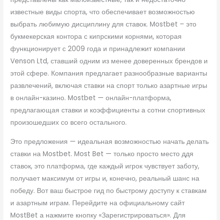
известные виды спорта, что обеспечивает возможностью
выбрать любимую дисциплину для ставок. Mostbet – это
букмекерская контора с кипрскими корнями, которая
функционирует с 2009 года и принадлежит компании
Venson Ltd, ставший одним из менее доверенных брендов и
этой сфере. Компания предлагает разнообразные варианты
развлечений, включая ставки на спорт только азартные игры
в онлайн-казино. Mostbet — онлайн-платформа,
предлагающая ставки и коэффициенты а сотни спортивных
произошедших со всего остального.
Это предложения — идеальная возможностью начать делать
ставки на Mostbet. Most Bet — только просто место ддя
ставок, это платформа, где каждый игрок чувствует заботу,
получает максимум от игры и, конечно, реальный шанс на
победу. Вот ваш быстрое гид по быстрому доступу к ставкам
и азартным играм. Перейдите на официальному сайт
MostBet а нажмите кнопку «Зарегистрироваться». Для