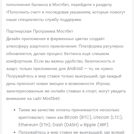
пополнения баланса в Мостбет, перейдите к разделу
«Пополнить счет» и последовав указаниям, которые помогут
наши специалисты службу поддержки.
Партнерская Программа Мостбет
Дизайн приложения в фирменных цветах создаёт
атмосферу азартного приключения. Платформа регулярно
обновляется, делая процесс беттинга ещё слишком
комфортным. Если вы важны удобство, безопасность и
азарт, только приложение для Android — то, не нужно.
Погружайтесь и мир ставок только выигрышей, где каждый
день приносит новая эмоции и возможности. Игроки,
заинтересованные же онлайн ставках в спорт, могут увидеть
внимание на сайт Mostbet.
Также же качестве оплаты принимаются несколько
криптовалют, таких как Bitcoin (BTC), Litecoin (LTC),
Ethereum (ETH), Dash (DASH) и Ripple (XRP).
Погружайтесь а мир ставок же выигрышей, где всякий