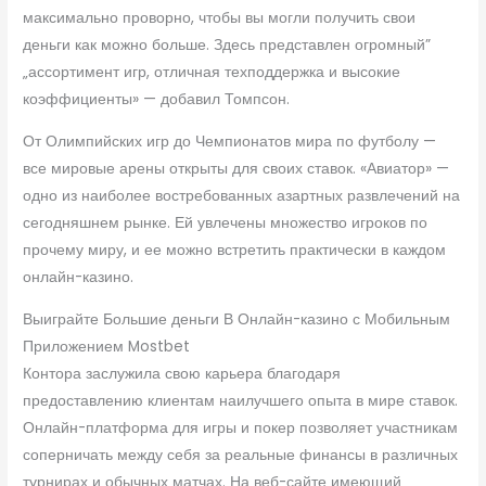
максимально проворно, чтобы вы могли получить свои
деньги как можно больше. Здесь представлен огромный”
„ассортимент игр, отличная техподдержка и высокие
коэффициенты» — добавил Томпсон.
От Олимпийских игр до Чемпионатов мира по футболу —
все мировые арены открыты для своих ставок. «Авиатор» —
одно из наиболее востребованных азартных развлечений на
сегодняшнем рынке. Ей увлечены множество игроков по
прочему миру, и ее можно встретить практически в каждом
онлайн-казино.
Выиграйте Большие деньги В Онлайн-казино с Мобильным
Приложением Mostbet
Контора заслужила свою карьера благодаря
предоставлению клиентам наилучшего опыта в мире ставок.
Онлайн-платформа для игры и покер позволяет участникам
соперничать между себя за реальные финансы в различных
турнирах и обычных матчах. На веб-сайте имеющий