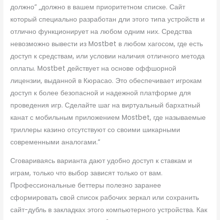
должно” „должно в вашем приоритетном списке. Сайт
который специально разработан дли этого типа устройств и
отлично функционирует на любом одним них. Средства
невозможно вывести из Mostbet в любом хагосом, где есть
доступ к средствам, или условии наличия отличного метода
оплаты. Mostbet действует на основе оффшорной
лицензии, выданной в Кюрасао. Это обеспечивает игрокам
доступ к более безопасной и надежной платформе для
проведения игр. Сделайте шаг на виртуальный бархатный
канат с мобильным приложением Mostbet, где называемые
триллеры казино отсутствуют со своими шикарными
современными аналогами.”
Сговариваясь варианта дают удобно доступ к ставкам и
играм, только что выбор зависят только от вам.
Профессиональные беттеры полезно заранее
сформировать свой список рабочих зеркал или сохранить
сайт-дубль в закладках этого компьютерного устройства. Как