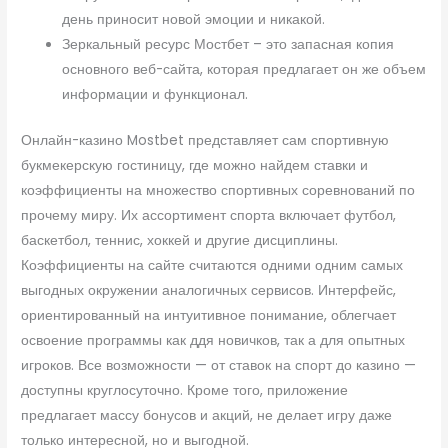
день приносит новой эмоции и никакой.
Зеркальный ресурс Мостбет – это запасная копия
основного веб-сайта, которая предлагает он же объем
информации и функционал.
Онлайн-казино Mostbet представляет сам спортивную
букмекерскую гостиницу, где можно найдем ставки и
коэффициенты на множество спортивных соревнований по
прочему миру. Их ассортимент спорта включает футбол,
баскетбол, теннис, хоккей и другие дисциплины.
Коэффициенты на сайте считаются одними одним самых
выгодных окружении аналогичных сервисов. Интерфейс,
ориентированный на интуитивное понимание, облегчает
освоение программы как ддя новичков, так а для опытных
игроков. Все возможности — от ставок на спорт до казино —
доступны круглосуточно. Кроме того, приложение
предлагает массу бонусов и акций, не делает игру даже
только интересной, но и выгодной.