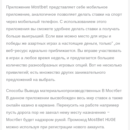
Приложение Mostbet представляет себе мобильное
приложение, аналогичное позволяет делать ставки на спорт
через мобильный телефон. С использованием этого
приложения вы сможете удобнее делать ставки а получать
больше выигрышей. Если вам можно место для игры и
победы же азартных играх а настоящие деньги, только” „он
веб-ресурс идеально приближается. Вы вправе участвовать
в играх а любое время недель, и предлагается большее
количество разнообразных игровых опций. Вот не несколько
привилегий; есть множество других занимательного
предложений на выбрать.
Способы Вывода материальнопроизводственных В Мостбет
В данном приложении высвобожден весь мир ставок а также
онлайн казино в кармане. Перекусить на работе например
пусть дорога пор не заехал нему месту назначению –
Мостбет будет надзором рукой. Промокод MostBet HUGE
можно используя при регистрации нового аккаунта.