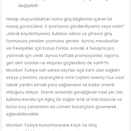
değişebilir.
Hesap oluşturulduktan sonra giriş bilgilerinizi içeren bir
mesaj görüntülenir. E-postanıza gönderdiyseniz veya resim”
„olarak kaydettiyseniz, kullanıcı adınızı ve şifrenizi giriş
formunuza yeniden yazmanız gerekir. Ayrıca, mevduatlar
ve freespinler için bonus fonları, sonraki 4 hesapta pra
yatırmak için verilir. Ayrıca haftalık promosyonlar, sigorta,
geri alım oranları ve ekspres güçlendirici de varifr?n.
Mostbet Türkiye sah adresi sayfası açık kartı olan sağlam
siteye yönetimi, ziyaretçilere mitsi toplam twenty four saat
teknik yardım etmek para sağlamanın ne kadar önemli
olduğunu anlıyor. Sitenin sırasında genişliğinde nasıl yer, her
kullanıcı kendisi için ilginç bir sağlar artık al hobi bulacak ve
bütün boş zamanların da cömert kazançlara güvenerek
eğlenebilecekler.
Mostbet Türkiye Kumarhanesine Kayıt Ve Giriş