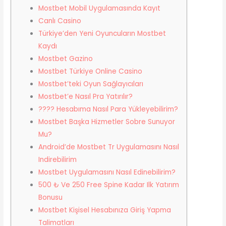
Mostbet Mobil Uygulamasında Kayıt
Canlı Casino
Türkiye’den Yeni Oyuncuların Mostbet
Kaydı
Mostbet Gazino
Mostbet Türkiye Online Casino
Mostbet’teki Oyun Sağlayıcıları
Mostbet’e Nasıl Pra Yatırılır?
???? Hesabıma Nasıl Para Yükleyebilirim?
Mostbet Başka Hizmetler Sobre Sunuyor
Mu?
Android’de Mostbet Tr Uygulamasını Nasıl
Indirebilirim
Mostbet Uygulamasını Nasıl Edinebilirim?
500 ₺ Ve 250 Free Spine Kadar Ilk Yatırım
Bonusu
Mostbet Kişisel Hesabınıza Giriş Yapma
Talimatları