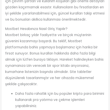
için çevrim şartları ve kullanım koşulları gibi önemli detayları
gözden kaçırmamak esastır. Kullanıcıların bu fırsatlardan en
iyi şekilde yararlanabilmesi için, güncel kuralları takip etmesi
ve bu bonusları akıllıca kullanması önerilmektedir.
Mostbet Hesabınıza Nasıl Giriş Yapılır?
Mostbet birkaç yıldır faaliyette ve birçok müşterinin
güvenini kazanmayı başardı. Bu teklif, Mostbet
platformunda bahis yapmaya başlamanız için harika bir
fırsat sunuyor. Bonus kuralları hakkında daha fazla bilgi
almak için lütfen buraya tıklayın. Hareket halindeyken bahis
oynamanıza izin verecek bir spor kitabı arıyorsanız,
kumarhane listenizin başında olmalıdır. Site tabletler
düşünülerek tasarlanmıştır ve her cihazda mükemmel
şekilde çalışacaktır.
Daha fazla rahatlık için bu popüler kripto para birimini
kullanarak pra yatırma ve çekme işlemleri
yapabilirsiniz.