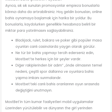
Ayrıca, sık sık sunulan promosyonlar empieza bonuslarla
kârınızı daha da artırabilirsiniz. Hoş geldin bonusları, online
bahis oynamaya başlamak için harika bir yoldur. Bu
bonuslarla, kaydolurken genellikle hesabınıza belirli bir
miktar para yatırılmasını sağlayabilirsiniz.
Blackjack, rulet, bakara ve poker gibi popüler masa
oyunları canlı casinolarda yaygın olarak görülür.
Ne tür bir bahis yapmayı tercih ederseniz edin,
Mostbet’te herkes için bir şeyler vardır.
Diğer rakiplerinden bir adım” „önde olmasının temel
nedeni, çeşitli spor dallarına ve oyunlara bahis
yapma imkanı sunmalarıdır.
Mostbet’teki canlı bahis oranlarının oyun sırasında
değiştiğini unutmayın.
MostBet’in tüm kumar faaliyetleri mobil uygulamalar
üzerinden yürütülebilir ve dünyanın the girl yerinden