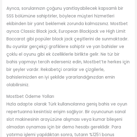
Ayrıca, sorularınızın çoğunu yanıtlayabilecek kapsamlı bir
SSS bölümüne sahiptirler, böylece müşteri hizmetleri
ekibinden bir yanıt beklemek zorunda kalmazsınız. Mostbet
ayrıca Classic Black jack, European Blackjack ve High Limit
Baccarat gibi popüler black jack çeşitlerini de sunmaktadır.
Bu oyunlar gerçekçi grafiklere sahiptir ve yan bahisler ve
çoklu el oyunu gibi ek özelliklerle birlikte gelir. Ne tür bir
bahis yapmayı tercih ederseniz edin, Mostbet’te herkes için
bir şeyler vardır. Rekabetçi oranlar ve çizgilerle,
bahislerinizden en iyi şekilde yararlandığınızdan emin
olabilirsiniz.
Mostbet Ödeme Yolları
Hızla adapte olarak Türk kullanıcılarına geniş bahis ve oyun
repertuarına kesintisiz erişim sağlıyor. Bir oyuncunun sanal
slot makinesinin arayüzüne alışması veya kumar bileşeni
olmadan oynaması için bir demo hesabı gereklidir. Para
yatırma işlemi yapıldıktan sonra, tutarın %125’i bonus