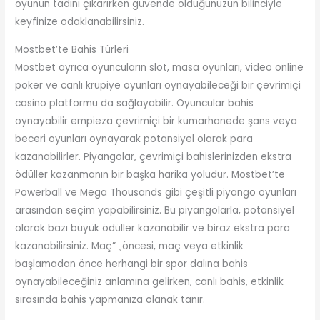
oyunun tadını çıkarırken güvende olduğunuzun bilinciyle
keyfinize odaklanabilirsiniz.
Mostbet’te Bahis Türleri
Mostbet ayrıca oyuncuların slot, masa oyunları, video online
poker ve canlı krupiye oyunları oynayabileceği bir çevrimiçi
casino platformu da sağlayabilir. Oyuncular bahis
oynayabilir empieza çevrimiçi bir kumarhanede şans veya
beceri oyunları oynayarak potansiyel olarak para
kazanabilirler. Piyangolar, çevrimiçi bahislerinizden ekstra
ödüller kazanmanın bir başka harika yoludur. Mostbet’te
Powerball ve Mega Thousands gibi çeşitli piyango oyunları
arasından seçim yapabilirsiniz. Bu piyangolarla, potansiyel
olarak bazı büyük ödüller kazanabilir ve biraz ekstra para
kazanabilirsiniz. Maç” „öncesi, maç veya etkinlik
başlamadan önce herhangi bir spor dalına bahis
oynayabileceğiniz anlamına gelirken, canlı bahis, etkinlik
sırasında bahis yapmanıza olanak tanır.