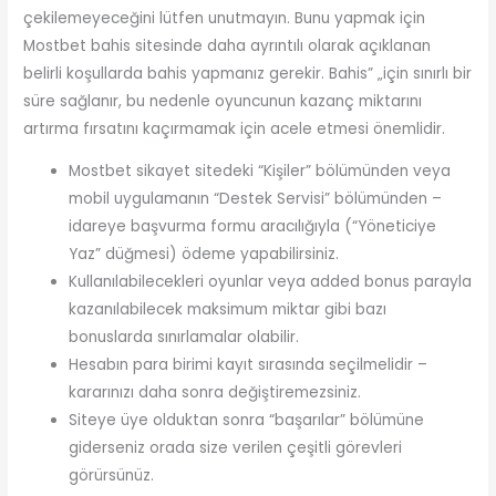
çekilemeyeceğini lütfen unutmayın. Bunu yapmak için
Mostbet bahis sitesinde daha ayrıntılı olarak açıklanan
belirli koşullarda bahis yapmanız gerekir. Bahis” „için sınırlı bir
süre sağlanır, bu nedenle oyuncunun kazanç miktarını
artırma fırsatını kaçırmamak için acele etmesi önemlidir.
Mostbet sikayet sitedeki “Kişiler” bölümünden veya
mobil uygulamanın “Destek Servisi” bölümünden –
idareye başvurma formu aracılığıyla (“Yöneticiye
Yaz” düğmesi) ödeme yapabilirsiniz.
Kullanılabilecekleri oyunlar veya added bonus parayla
kazanılabilecek maksimum miktar gibi bazı
bonuslarda sınırlamalar olabilir.
Hesabın para birimi kayıt sırasında seçilmelidir –
kararınızı daha sonra değiştiremezsiniz.
Siteye üye olduktan sonra “başarılar” bölümüne
giderseniz orada size verilen çeşitli görevleri
görürsünüz.