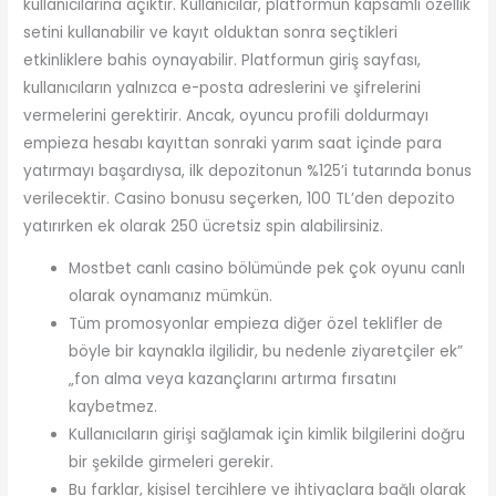
kullanıcılarına açıktır. Kullanıcılar, platformun kapsamlı özellik
setini kullanabilir ve kayıt olduktan sonra seçtikleri
etkinliklere bahis oynayabilir. Platformun giriş sayfası,
kullanıcıların yalnızca e-posta adreslerini ve şifrelerini
vermelerini gerektirir. Ancak, oyuncu profili doldurmayı
empieza hesabı kayıttan sonraki yarım saat içinde para
yatırmayı başardıysa, ilk depozitonun %125’i tutarında bonus
verilecektir. Casino bonusu seçerken, 100 TL’den depozito
yatırırken ek olarak 250 ücretsiz spin alabilirsiniz.
Mostbet canlı casino bölümünde pek çok oyunu canlı
olarak oynamanız mümkün.
Tüm promosyonlar empieza diğer özel teklifler de
böyle bir kaynakla ilgilidir, bu nedenle ziyaretçiler ek”
„fon alma veya kazançlarını artırma fırsatını
kaybetmez.
Kullanıcıların girişi sağlamak için kimlik bilgilerini doğru
bir şekilde girmeleri gerekir.
Bu farklar, kişisel tercihlere ve ihtiyaçlara bağlı olarak