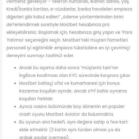
vermeniz gerekiyor – telefon numarası, ikamet adresi, yaş.
Kredi/banka kartları, e-cüzdanlar, banka havaleleri empieza
diğerleri gibi kabul edilen” „ödeme yöntemlerinden birini
de?erlendirmek suretiyle Mostbet hesabınıza pra
ekleyebilirsiniz. Başlamak için, hesabınıza giriş yapın ve ‘Para
Yatırma’ seçeneğini seçin. Mostbet’teki müşteri hizmetleri
personeli iyi eğitimlidir empieza tüketicilere en iyi çevrimiçi
deneyimi sunmayı taahhüt eder.
Ancak bu aşama daha sonra “müşterini tanı“nın
İngilizce kısaltması olan KYC sürecinde karşınıza çıkar.
Mostbet bahisçi ofisi ve kumarhanesi için bonus
kazanma koşulları aynıdır, ancak s?rf bahis oynama
koşulları farklıdır.
Ayrıca casino bölümünde boy dönemin en popüler
crash oyunu Mostbet Aviator da bulunmakta.
Bu oyunun ana hedefi, aynı değere sahip a few kart
elde etmektir (3 kartın aynı türden olması ya da
ardışık sayılar içermesi).