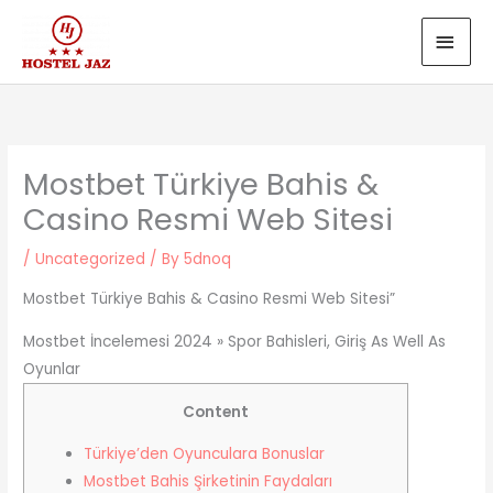
Skip
MAI
to
MEN
content
Mostbet Türkiye Bahis &
Casino Resmi Web Sitesi
/
Uncategorized
/ By
5dnoq
Mostbet Türkiye Bahis & Casino Resmi Web Sitesi”
Mostbet İncelemesi 2024 » Spor Bahisleri, Giriş As Well As
Oyunlar
Content
Türkiye’den Oyunculara Bonuslar
Mostbet Bahis Şirketinin Faydaları