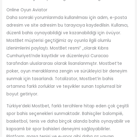
Online Oyun Aviator
Daha sonraki yorumlarımda kullanılması için adım, e-posta
adresim ve site adresim bu tarayıcıya kaydedilsin. Kullanıcı,
düzenli bahis oynayabildiği ve kazanabildiği için övüyor.
MostBet müşterisi geçtiğimiz ay oyunla ilgili olumlu
izlenimlerini paylaştı. MostBet resmi” „olarak Kıbrıs
Cumhuriyeti’nde kayıtlıdır ve düzenleyici Curacao
tarafından uluslararası olarak lisanslanmıştır. Mostbet’te
poker, oyun meraklılarına zengin ve sürükleyici bir deneyim
sunmak için tasarlandı. Totalizator, Mostbet’in bahis
ortamına farklı zorluklar ve teşvikler sunan toplumsal bir
boyut getiriyor.
Türkiye’deki Mostbet, farklı tercihlere hitap eden çok çeşitli
spor bahis seçenekleri sunmaktadır. Bahisçiler balompié,
basketbol, tenis ve daha birçok alanda bahis oynayabilir ve
kapsamlı bir spor bahisleri deneyimi sağlayabilirler.
Platform, masa tenisi ve e-spor gibi daha az yaygın