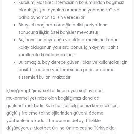
Kurulum, MostBet istemcisinin konumundan bağımsız
olarak çalışan aynaları aramadan yapmanıza” „ve
bahis oynamanıza izin verecektir.
Bireysel maçlarda örneğin belirli periyotların
sonucuna ilişkin özel bahisler mevcuttur.
Bu, bonusun büyüklüğü ve elde etmenin ne kadar
kolay olduğunun yanı sıra bonus için ayrıntılı bahis
kuralları ile kanıtlanmaktadır.
Bu amaçla, boy derece güvenli olan ve kullanıcılar için
basit bir ödeme yöntemi sunan popüler ödeme
sistemleri kullanılmaktadır.
İşbirliği yaptığımız sektör lideri oyun sağlayıcıları,
mükemmeliyetimize olan bağlılığımızı daha da
güçlendirmektedir. Sizin hassas bilgilerinizi korumak için,
güçlü şifreleme teknolojilerinden güvenli ödeme
yöntemlerine kadar the woman detayı titizlikle
düşünüyoruz. Mostbet Online Online casino Türkiye’de,