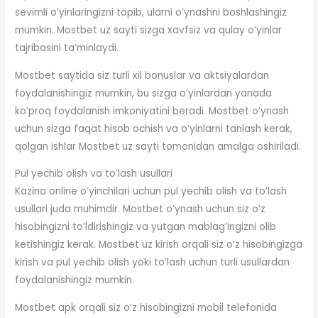
sevimli o’yinlaringizni topib, ularni o’ynashni boshlashingiz
mumkin. Mostbet uz sayti sizga xavfsiz va qulay o’yinlar
tajribasini ta’minlaydi.
Mostbet saytida siz turli xil bonuslar va aktsiyalardan
foydalanishingiz mumkin, bu sizga o’yinlardan yanada
ko’proq foydalanish imkoniyatini beradi. Mostbet o’ynash
uchun sizga faqat hisob ochish va o’yinlarni tanlash kerak,
qolgan ishlar Mostbet uz sayti tomonidan amalga oshiriladi.
Pul yechib olish va to’lash usullari
Kazino online o’yinchilari uchun pul yechib olish va to’lash
usullari juda muhimdir. Mostbet o’ynash uchun siz o’z
hisobingizni to’ldirishingiz va yutgan mablag’ingizni olib
ketishingiz kerak. Mostbet uz kirish orqali siz o’z hisobingizga
kirish va pul yechib olish yoki to’lash uchun turli usullardan
foydalanishingiz mumkin.
Mostbet apk orqali siz o’z hisobingizni mobil telefonida