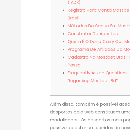
( Apk)
Registro Para Conta Mostbe
Brasil
Métodos De Saque Em Most
Construtor De Apostas
Quem É O Dono Carry Out M
Programa De Afiliados Da M
Cadastro Na Mostbet Brasil:
Passo
Frequently Asked Questions
Regarding Mostbet Bd”
Além disso, também é possível aced
desportos pela web constituem uma 
modalidades. Os desportos mais pop
possível apostar em corridas de caval