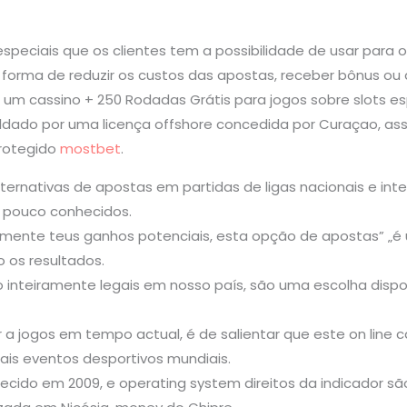
peciais que os clientes tem a possibilidade de usar para 
 forma de reduzir os custos das apostas, receber bônus ou d
um cassino + 250 Rodadas Grátis para jogos sobre slots es
ldado por uma licença offshore concedida por Curaçao, as
rotegido
mostbet
.
lternativas de apostas em partidas de ligas nacionais e in
pouco conhecidos.
lmente teus ganhos potenciais, esta opção de apostas” „é
 os resultados.
são inteiramente legais em nosso país, são uma escolha dispo
ir a jogos em tempo actual, é de salientar que este on line 
pais eventos desportivos mundiais.
elecido em 2009, e operating system direitos da indicador 