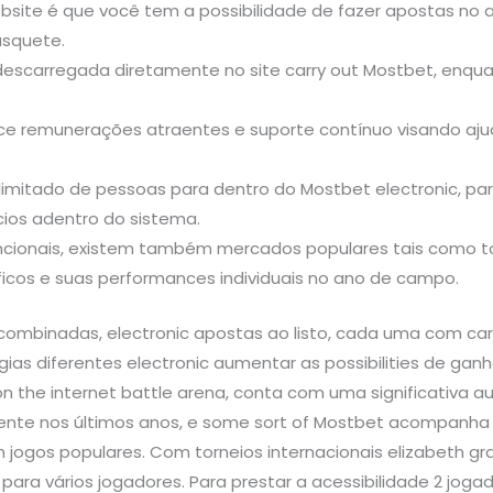
site é que você tem a possibilidade de fazer apostas no 
asquete.
descarregada diretamente no site carry out Mostbet, enqua
ece remunerações atraentes e suporte contínuo visando aju
imitado de pessoas para dentro do Mostbet electronic, pa
cios adentro do sistema.
cionais, existem também mercados populares tais como tot
icos e suas performances individuais no ano de campo.
combinadas, electronic apostas ao listo, cada uma com car
as diferentes electronic aumentar as possibilities de ganho
 the internet battle arena, conta com uma significativa au
ente nos últimos anos, e some sort of Mostbet acompanh
jogos populares. Com torneios internacionais elizabeth gr
para vários jogadores. Para prestar a acessibilidade 2 jogad