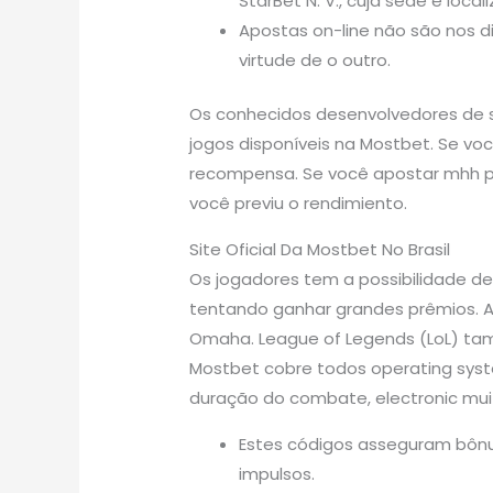
StarBet N. V., cuja sede é loca
Apostas on-line não são nos di
virtude de o outro.
Os conhecidos desenvolvedores de so
jogos disponíveis na Mostbet. Se vo
recompensa. Se você apostar mhh p
você previu o rendimiento.
Site Oficial Da Mostbet No Brasil
Os jogadores tem a possibilidade de
tentando ganhar grandes prêmios. A
Omaha. League of Legends (LoL) tamb
Mostbet cobre todos operating syst
duração do combate, electronic mui
Estes códigos asseguram bônu
impulsos.