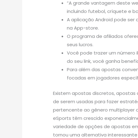
“A grande vantagem deste web
incluindo futebol, críquete e b
A aplicação Android pode ser 
na App-store.
O programa de afiliados ofer
seus lucros.
Você pode trazer um número il
do seu link, você ganha benefí
Para além das apostas conven
focadas em jogadores específ
Existem apostas discretos, apostas 
de serem usadas para fazer estratégi
pertencente ao gênero multiplayer on
eSports têm crescido exponencialm
variedade de opções de apostas em 
tornou uma alternativa interessante 