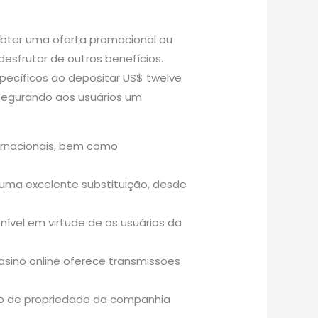
obter uma oferta promocional ou
esfrutar de outros benefícios.
pecíficos ao depositar US$ twelve
segurando aos usuários um
ternacionais, bem como
 uma excelente substituição, desde
nível em virtude de os usuários da
casino online oferece transmissões
são de propriedade da companhia