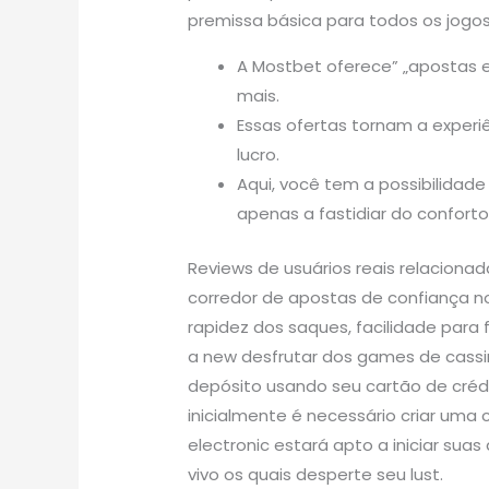
premissa básica para todos os jogos
A Mostbet oferece” „apostas em 
mais.
Essas ofertas tornam a exper
lucro.
Aqui, você tem a possibilidade
apenas a fastidiar do conforto
Reviews de usuários reais relaciona
corredor de apostas de confiança n
rapidez dos saques, facilidade para
a new desfrutar dos games de cassino
depósito usando seu cartão de crédit
inicialmente é necessário criar uma
electronic estará apto a iniciar su
vivo os quais desperte seu lust.