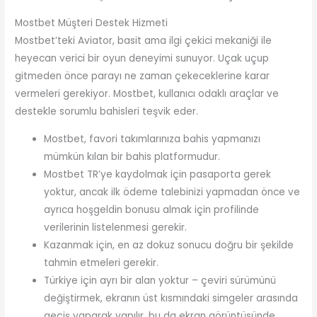
Mostbet Müşteri Destek Hizmeti
Mostbet’teki Aviator, basit ama ilgi çekici mekaniği ile
heyecan verici bir oyun deneyimi sunuyor. Uçak uçup
gitmeden önce parayı ne zaman çekeceklerine karar
vermeleri gerekiyor. Mostbet, kullanıcı odaklı araçlar ve
destekle sorumlu bahisleri teşvik eder.
Mostbet, favori takımlarınıza bahis yapmanızı
mümkün kılan bir bahis platformudur.
Mostbet TR’ye kaydolmak için pasaporta gerek
yoktur, ancak ilk ödeme talebinizi yapmadan önce ve
ayrıca hoşgeldin bonusu almak için profilinde
verilerinin listelenmesi gerekir.
Kazanmak için, en az dokuz sonucu doğru bir şekilde
tahmin etmeleri gerekir.
Türkiye için ayrı bir alan yoktur – çeviri sürümünü
değiştirmek, ekranın üst kısmındaki simgeler arasında
geçiş yaparak yapılır, bu da ekran görüntüsünde