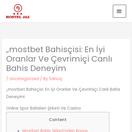
Skip
MAI
to
MEN
content
„mostbet Bahisçisi: En İyi
Oranlar Ve Çevrimiçi Canlı
Bahis Deneyim
/
Uncategorized
/ By
5dnoq
„mostbet Bahisçisi: En İyi Oranlar Ve Çevrimiçi Canlı Bahis
Deneyimi
Online Spor Bahisleri Şirketi Ve Casino
Content
Mostbet Bahis Şirketi’nden Bonus