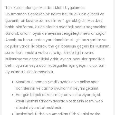
Türk Kullanıcılar Için Mostbet Mobil Uygulaması
Unutmamanız gereken bir nokta ise, bu APK’nin güncel ve
güvenilir bir kaynaktan indirilmesi” „gerektiğidir. Mostbet
bahis platformu, kullanıcılarına avantajlı bonus seçenekleri
sunarak onların oyun deneyimini zenginleştirmeyi amaçlar.
Ancak, bu bonuslardan yararlanabilmek için bazı şartlar ve
koşullar vardır. İlk olarak, the girl bonusun geçerli bir kullanım
süresi bulunmakta ve bu süre içerisinde ilgili reward
kullanılmazsa geçerliliğini yitirir. Ayrıca, bonuslar genellikle
belirli oyunlar veya oyun kategorileri için geçerli olup, tüm
oyunlarda kullanılamayabilir.
Mostbet’e hemen şimdi kaydolun ve online spor
bahislerinin ve casino oyunlarının keyfini çıkarın!
Her gün birçok düzenli müşteri ve site ziyaretçisi,
kayıt işlemini tamamlayarak Mostbet’in resmi web
sitesini ziyaret etmektedir.
Basketbol, ​​futbol ve Amerikan futbolu gibi başka