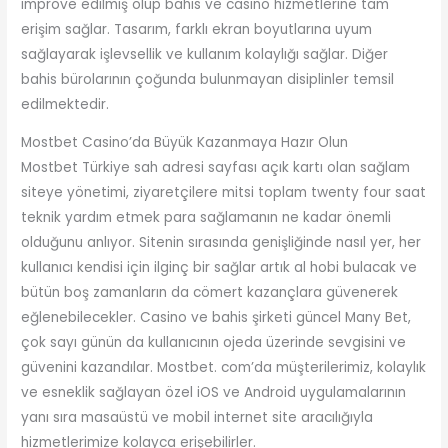
improve edilmiş olup bahis ve casino hizmetlerine tam
erişim sağlar. Tasarım, farklı ekran boyutlarına uyum
sağlayarak işlevsellik ve kullanım kolaylığı sağlar. Diğer
bahis bürolarının çoğunda bulunmayan disiplinler temsil
edilmektedir.
Mostbet Casino’da Büyük Kazanmaya Hazır Olun
Mostbet Türkiye sah adresi sayfası açık kartı olan sağlam
siteye yönetimi, ziyaretçilere mitsi toplam twenty four saat
teknik yardım etmek para sağlamanın ne kadar önemli
olduğunu anlıyor. Sitenin sırasında genişliğinde nasıl yer, her
kullanıcı kendisi için ilginç bir sağlar artık al hobi bulacak ve
bütün boş zamanların da cömert kazançlara güvenerek
eğlenebilecekler. Casino ve bahis şirketi güncel Many Bet,
çok sayı günün da kullanıcının ojeda üzerinde sevgisini ve
güvenini kazandılar. Mostbet. com’da müşterilerimiz, kolaylık
ve esneklik sağlayan özel iOS ve Android uygulamalarının
yanı sıra masaüstü ve mobil internet site aracılığıyla
hizmetlerimize kolayca erişebilirler.