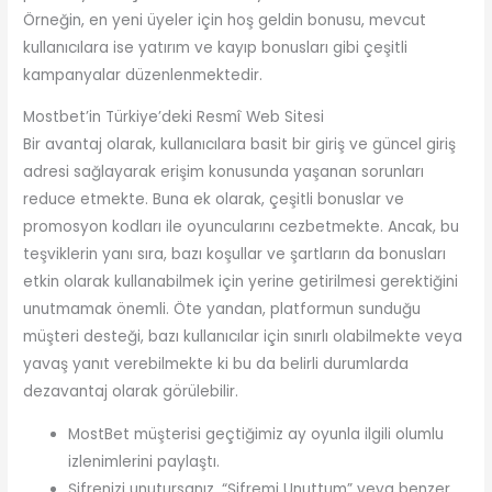
Örneğin, en yeni üyeler için hoş geldin bonusu, mevcut
kullanıcılara ise yatırım ve kayıp bonusları gibi çeşitli
kampanyalar düzenlenmektedir.
Mostbet’in Türkiye’deki Resmî Web Sitesi
Bir avantaj olarak, kullanıcılara basit bir giriş ve güncel giriş
adresi sağlayarak erişim konusunda yaşanan sorunları
reduce etmekte. Buna ek olarak, çeşitli bonuslar ve
promosyon kodları ile oyuncularını cezbetmekte. Ancak, bu
teşviklerin yanı sıra, bazı koşullar ve şartların da bonusları
etkin olarak kullanabilmek için yerine getirilmesi gerektiğini
unutmamak önemli. Öte yandan, platformun sunduğu
müşteri desteği, bazı kullanıcılar için sınırlı olabilmekte veya
yavaş yanıt verebilmekte ki bu da belirli durumlarda
dezavantaj olarak görülebilir.
MostBet müşterisi geçtiğimiz ay oyunla ilgili olumlu
izlenimlerini paylaştı.
Şifrenizi unutursanız, “Şifremi Unuttum” veya benzer