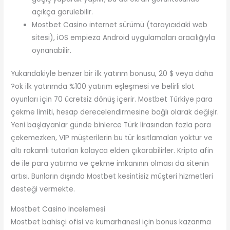
açıkça görülebilir.
Mostbet Casino internet sürümü (tarayıcıdaki web
sitesi), iOS empieza Android uygulamaları aracılığıyla
oynanabilir.
Yukarıdakiyle benzer bir ilk yatırım bonusu, 20 $ veya daha
?ok ilk yatırımda %100 yatırım eşleşmesi ve belirli slot
oyunları için 70 ücretsiz dönüş içerir. Mostbet Türkiye para
çekme limiti, hesap derecelendirmesine bağlı olarak değişir.
Yeni başlayanlar günde binlerce Türk lirasından fazla para
çekemezken, VIP müşterilerin bu tür kısıtlamaları yoktur ve
altı rakamlı tutarları kolayca elden çıkarabilirler. Kripto afin
de ile para yatırma ve çekme imkanının olması da sitenin
artısı. Bunların dışında Mostbet kesintisiz müşteri hizmetleri
desteği vermekte.
Mostbet Casino Incelemesi
Mostbet bahisçi ofisi ve kumarhanesi için bonus kazanma