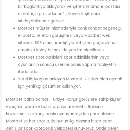
bir bağlantıya tıklayarak ve şifre sıfırlama e-postası
almak için prosedürleri” „izleyerek şifrenizi
sıfırlayabilmeniz gerekir.
Mostbet müşteri hizmetleriyle canlı sohbet seçeneği,
e-posta, telefon görüşmesi veya Mostbet web
sitesinin SSS alanı aracılığıyla iletişime geçerek hızlı
empieza kolay bir şekilde yardım alabilirsiniz.
Mostbet spor bahisleri, spor etkinliklerinin veya
oyunlarının sonucu üzerine bahis yapma faaliyetini
ifade eder.
Yerel ihtiyaçları anlayan Mostbet, kısıtlamaları aşmak
için yenilikçi çözümler kullanıyor.
Mostbet bahis borsası Türkiye, karşıt görüşlere sahip kişileri
eşleştirir, para ve bahis oranlarını yönetir. Bahsiniz
kazanırsa, size karşı bahis oynayan kişiden para alırsınız.
Mostbet’te her spor tutkununun ilgi alanına hitap eden
geniş bir spor kategorisi yelpazesi sunuyoruz. Önde gelen