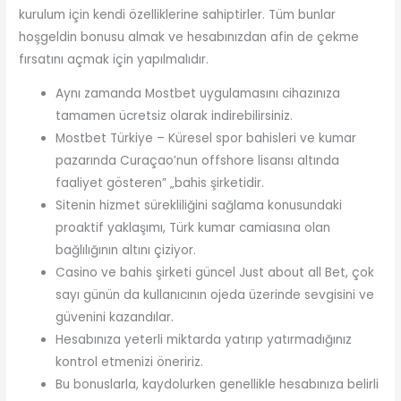
kurulum için kendi özelliklerine sahiptirler. Tüm bunlar
hoşgeldin bonusu almak ve hesabınızdan afin de çekme
fırsatını açmak için yapılmalıdır.
Aynı zamanda Mostbet uygulamasını cihazınıza
tamamen ücretsiz olarak indirebilirsiniz.
Mostbet Türkiye – Küresel spor bahisleri ve kumar
pazarında Curaçao’nun offshore lisansı altında
faaliyet gösteren” „bahis şirketidir.
Sitenin hizmet sürekliliğini sağlama konusundaki
proaktif yaklaşımı, Türk kumar camiasına olan
bağlılığının altını çiziyor.
Casino ve bahis şirketi güncel Just about all Bet, çok
sayı günün da kullanıcının ojeda üzerinde sevgisini ve
güvenini kazandılar.
Hesabınıza yeterli miktarda yatırıp yatırmadığınız
kontrol etmenizi öneririz.
Bu bonuslarla, kaydolurken genellikle hesabınıza belirli