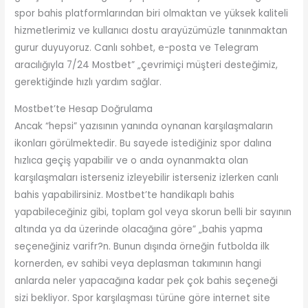
spor bahis platformlarından biri olmaktan ve yüksek kaliteli
hizmetlerimiz ve kullanıcı dostu arayüzümüzle tanınmaktan
gurur duyuyoruz. Canlı sohbet, e-posta ve Telegram
aracılığıyla 7/24 Mostbet” „çevrimiçi müşteri desteğimiz,
gerektiğinde hızlı yardım sağlar.
Mostbet’te Hesap Doğrulama
Ancak “hepsi” yazısının yanında oynanan karşılaşmaların
ikonları görülmektedir. Bu sayede istediğiniz spor dalına
hızlıca geçiş yapabilir ve o anda oynanmakta olan
karşılaşmaları isterseniz izleyebilir isterseniz izlerken canlı
bahis yapabilirsiniz. Mostbet’te handikaplı bahis
yapabileceğiniz gibi, toplam gol veya skorun belli bir sayının
altında ya da üzerinde olacağına göre” „bahis yapma
seçeneğiniz varifr?n. Bunun dışında örneğin futbolda ilk
kornerden, ev sahibi veya deplasman takımının hangi
anlarda neler yapacağına kadar pek çok bahis seçeneği
sizi bekliyor. Spor karşılaşması türüne göre internet site