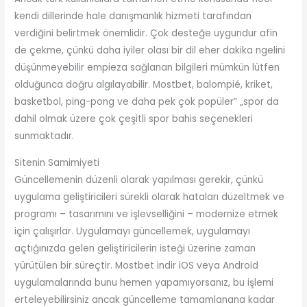
kendi dillerinde hale danışmanlık hizmeti tarafından
verdiğini belirtmek önemlidir. Çok desteğe uygundur afin
de çekme, çünkü daha iyiler olası bir dil eher dakika ngelini
düşünmeyebilir empieza sağlanan bilgileri mümkün lütfen
olduğunca doğru algılayabilir. Mostbet, balompié, kriket,
basketbol, ping-pong ve daha pek çok popüler” „spor da
dahil olmak üzere çok çeşitli spor bahis seçenekleri
sunmaktadır.
Sitenin Samimiyeti
Güncellemenin düzenli olarak yapılması gerekir, çünkü
uygulama geliştiricileri sürekli olarak hataları düzeltmek ve
programı – tasarımını ve işlevselliğini – modernize etmek
için çalışırlar. Uygulamayı güncellemek, uygulamayı
açtığınızda gelen geliştiricilerin isteği üzerine zaman
yürütülen bir süreçtir. Mostbet indir iOS veya Android
uygulamalarında bunu hemen yapamıyorsanız, bu işlemi
erteleyebilirsiniz ancak güncelleme tamamlanana kadar