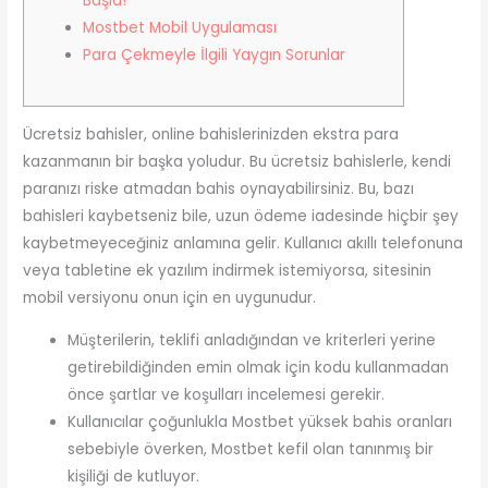
Başla!
Mostbet Mobil Uygulaması
Para Çekmeyle İlgili Yaygın Sorunlar
Ücretsiz bahisler, online bahislerinizden ekstra para
kazanmanın bir başka yoludur. Bu ücretsiz bahislerle, kendi
paranızı riske atmadan bahis oynayabilirsiniz. Bu, bazı
bahisleri kaybetseniz bile, uzun ödeme iadesinde hiçbir şey
kaybetmeyeceğiniz anlamına gelir. Kullanıcı akıllı telefonuna
veya tabletine ek yazılım indirmek istemiyorsa, sitesinin
mobil versiyonu onun için en uygunudur.
Müşterilerin, teklifi anladığından ve kriterleri yerine
getirebildiğinden emin olmak için kodu kullanmadan
önce şartlar ve koşulları incelemesi gerekir.
Kullanıcılar çoğunlukla Mostbet yüksek bahis oranları
sebebiyle överken, Mostbet kefil olan tanınmış bir
kişiliği de kutluyor.