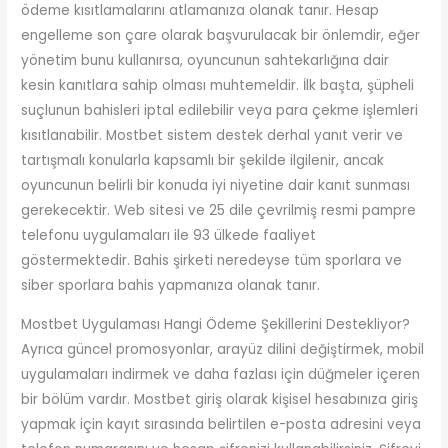
ödeme kısıtlamalarını atlamanıza olanak tanır. Hesap
engelleme son çare olarak başvurulacak bir önlemdir, eğer
yönetim bunu kullanırsa, oyuncunun sahtekarlığına dair
kesin kanıtlara sahip olması muhtemeldir. İlk başta, şüpheli
suçlunun bahisleri iptal edilebilir veya para çekme işlemleri
kısıtlanabilir. Mostbet sistem destek derhal yanıt verir ve
tartışmalı konularla kapsamlı bir şekilde ilgilenir, ancak
oyuncunun belirli bir konuda iyi niyetine dair kanıt sunması
gerekecektir. Web sitesi ve 25 dile çevrilmiş resmi pampre
telefonu uygulamaları ile 93 ülkede faaliyet
göstermektedir. Bahis şirketi neredeyse tüm sporlara ve
siber sporlara bahis yapmanıza olanak tanır.
Mostbet Uygulaması Hangi Ödeme Şekillerini Destekliyor?
Ayrıca güncel promosyonlar, arayüz dilini değiştirmek, mobil
uygulamaları indirmek ve daha fazlası için düğmeler içeren
bir bölüm vardır. Mostbet giriş olarak kişisel hesabınıza giriş
yapmak için kayıt sırasında belirtilen e-posta adresini veya