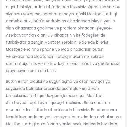
digər funksiyalardan istifadə edə bilərsiniz. Əgər cihazınız bu
siyahıda yoxdursa, narahat olmayın, çünki Mostbet tətbiqi
demək olar ki, bütün Android os cihazlarında işləyir, yəni o
sizin cihazınızda gecikmə və problem olmadan işləyəcək.
Azərbaycandan olan iOS cihazlarının istifadəçiləri də
funksiyalarla zəngin Mostbet tətbiqini əldə edə bilərlər.
Mostbet endirmə i phone və iPad cihazlarının bütün
versiyalarında əlçatandır. Tətbiq mükəmməl şəkildə
optimallaşdırılıb, yəni istifadəçilər onun rahat və gecikməsiz
işləyəcəyinə əmin ola bilər.
Bütün ekran ölçülərinə uyğunlaşma və asan naviqasiya
sayəsində bölmələr arasında asanlıqla keçid edə
biləcəksiniz. Tətbiqin düzgün işləməsi üçün Mostbet
Azərbaycan apk faylını quraşdırmalısınız. Bunu endirmə
menerinizdən istifadə etməklə edə bilərsiniz. Bundan sonra
texniki komanda en yeni versiyanı buraxdıqdan dərhal sonra
Mostbet tətbiqi arxa fonda yenilənəcək. Nəticədə hər dəfə