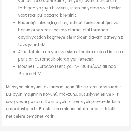
var, bu isə o deməkdir ki, ən yaxşı oyun təcrübəsini
tətbiqdə yaşaya bilərsiniz, istənilən yerdə və istənilən
vaxt real pul qazana bilərsiniz.
Etibarlılığı, əlverişli şərtləri, xidmət funksionallığını və
bonus proqramını nəzərə alaraq, platformada
qeydiyyatdan keçməyə elə indidən davam etməyinizi
tövsiyə edirik!
Artıq tətbiqin en yeni versiyası təqdim edilən kimi arxa
pensión avtomatik olaraq yenilənəcək.
MostBet, Curacao lisenziyalı № 8048/JAZ altında
Bizbon N. V.
Müəyyən bir oyunu axtarmaq üçün filtr sistemi mövcuddur.
Bu, oyun maşınının növünü, mövzunu, xüsusiyyətləri və RTP
səviyyəsini göstərir. Kazino yalnız lisenziyalı provayderlərlə
əməkdaşlıq edir. Bu, slot maşınlarını fırlatmadan ədalətli
nəticələrə zəmanət verir.