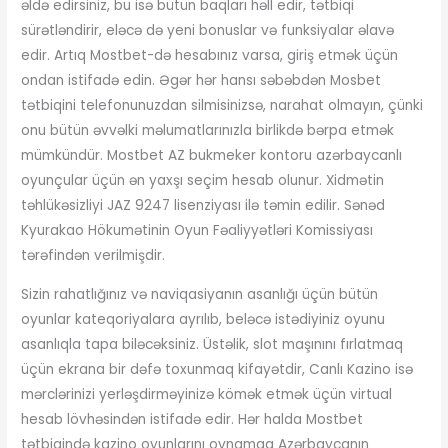
əldə edirsiniz, bu isə bütün baqları həll edir, tətbiqi
sürətləndirir, eləcə də yeni bonuslar və funksiyalar əlavə
edir. Artıq Mostbet-də hesabınız varsa, giriş etmək üçün
ondan istifadə edin. Əgər hər hansı səbəbdən Mosbet
tətbiqini telefonunuzdan silmisinizsə, narahat olmayın, çünki
onu bütün əvvəlki məlumatlarınızla birlikdə bərpa etmək
mümkündür. Mostbet AZ bukmeker kontoru azərbaycanlı
oyunçular üçün ən yaxşı seçim hesab olunur. Xidmətin
təhlükəsizliyi JAZ 9247 lisenziyası ilə təmin edilir. Sənəd
Kyurakao Hökumətinin Oyun Fəaliyyətləri Komissiyası
tərəfindən verilmişdir.
Sizin rahatlığınız və naviqasiyanın asanlığı üçün bütün
oyunlar kateqoriyalara ayrılıb, beləcə istədiyiniz oyunu
asanlıqla tapa biləcəksiniz. Üstəlik, slot maşınını fırlatmaq
üçün ekrana bir dəfə toxunmaq kifayətdir, Canlı Kazino isə
mərclərinizi yerləşdirməyinizə kömək etmək üçün virtual
hesab lövhəsindən istifadə edir. Hər halda Mostbet
tətbiqində kazino oyunlarını oynamaq Azərbaycanın