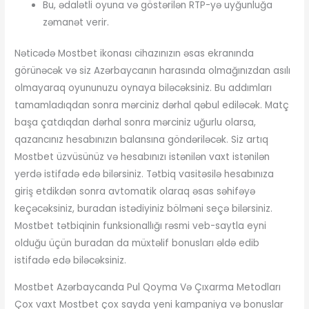
Bu, ədalətli oyuna və göstərilən RTP-yə uyğunluğa
zəmanət verir.
Nəticədə Mostbet ikonası cihazınızın əsas ekranında
görünəcək və siz Azərbaycanın harasında olmağınızdan asılı
olmayaraq oyununuzu oynaya biləcəksiniz. Bu addımları
tamamladıqdan sonra mərciniz dərhal qəbul ediləcək. Matç
başa çatdıqdan dərhal sonra mərciniz uğurlu olarsa,
qazancınız hesabınızın balansına göndəriləcək. Siz artıq
Mostbet üzvüsünüz və hesabınızı istənilən vaxt istənilən
yerdə istifadə edə bilərsiniz. Tətbiq vasitəsilə hesabınıza
giriş etdikdən sonra avtomatik olaraq əsas səhifəyə
keçəcəksiniz, buradan istədiyiniz bölməni seçə bilərsiniz.
Mostbet tətbiqinin funksionallığı rəsmi veb-saytla eyni
olduğu üçün buradan da müxtəlif bonusları əldə edib
istifadə edə biləcəksiniz.
Mostbet Azərbaycanda Pul Qoyma Və Çıxarma Metodları
Çox vaxt Mostbet çox sayda yeni kampaniya və bonuslar