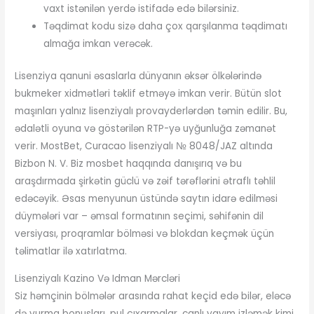
vaxt istənilən yerdə istifadə edə bilərsiniz.
Təqdimat kodu sizə daha çox qarşılanma təqdimatı
almağa imkan verəcək.
Lisenziya qanuni əsaslarla dünyanın əksər ölkələrində
bukmeker xidmətləri təklif etməyə imkan verir. Bütün slot
maşınları yalnız lisenziyalı provayderlərdən təmin edilir. Bu,
ədalətli oyuna və göstərilən RTP-yə uyğunluğa zəmanət
verir. MostBet, Curacao lisenziyalı № 8048/JAZ altında
Bizbon N. V. Biz mosbet haqqında danışırıq və bu
araşdırmada şirkətin güclü və zəif tərəflərini ətraflı təhlil
edəcəyik. Əsas menyunun üstündə saytın idarə edilməsi
düymələri var – əmsal formatının seçimi, səhifənin dil
versiyası, proqramlar bölməsi və blokdan keçmək üçün
təlimatlar ilə xatırlatma.
Lisenziyalı Kazino Və Idman Mərcləri
Siz həmçinin bölmələr arasında rahat keçid edə bilər, eləcə
də vurma bonusları, pul çıxarmalar, canlı yayım izləmək kimi