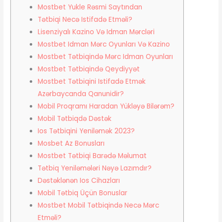
Mostbet Yukle Rəsmi Saytından
Tətbiqi Necə Istifadə Etməli?
Lisenziyalı Kazino Və Idman Mərcləri
Mostbet Idman Mərc Oyunları Və Kazino
Mostbet Tətbiqində Mərc Idman Oyunları
Mostbet Tətbiqində Qeydiyyət
Mostbet Tətbiqini Istifadə Etmək
Azərbaycanda Qanunidir?
Mobil Proqramı Haradan Yükləyə Bilərəm?
Mobil Tətbiqdə Dəstək
Ios Tətbiqini Yeniləmək 2023?
Mosbet Az Bonusları
Mostbet Tətbiqi Barədə Məlumat
Tətbiq Yeniləmələri Nəyə Lazımdır?
Dəstəklənən Ios Cihazları
Mobil Tətbiq Üçün Bonuslar
Mostbet Mobil Tətbiqində Necə Mərc
Etməli?