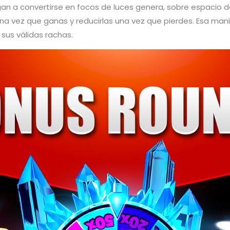
egan a convertirse en focos de luces genera, sobre espacio
a vez que ganas y reducirlas una vez que pierdes. Esa mani
sus válidas rachas.