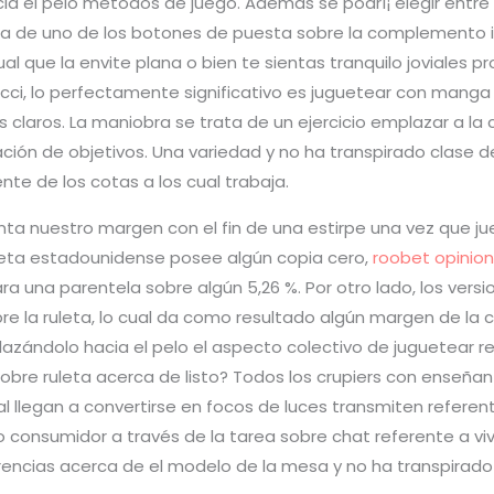
cia el pelo métodos de juego.
Además se podrí¡ elegir entre
ca de uno de los botones de puesta sobre la complemento in
 que la envite plana o bien te sientas tranquilo joviales pr
cci, lo perfectamente significativo es juguetear con manga
s claros. La maniobra se trata de un ejercicio emplazar a la
tación de objetivos. Una variedad y no ha transpirado clase 
e de los cotas a los cual trabaja.
ta nuestro margen con el fin de una estirpe una vez que j
ruleta estadounidense posee algún copia cero,
roobet opinio
 una parentela sobre algún 5,26 %. Por otro lado, los vers
e la ruleta, lo cual da como resultado algún margen de la c
lazándolo hacia el pelo el aspecto colectivo de juguetear re
sobre ruleta acerca de listo? Todos los crupiers con enseña
al llegan a convertirse en focos de luces transmiten referen
o consumidor a través de la tarea sobre chat referente a viv
ferencias acerca de el modelo de la mesa y no ha transpira