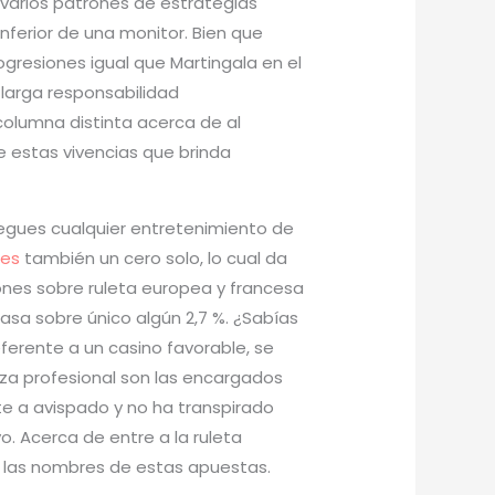
 varios patrones de estrategias
ferior de una monitor. Bien que
ogresiones igual que Martingala en el
 larga responsabilidad
 columna distinta acerca de al
de estas vivencias que brinda
uegues cualquier entretenimiento de
nes
también un cero solo, lo cual da
iones sobre ruleta europea y francesa
asa sobre único algún 2,7 %. ¿Sabías
ferente a un casino favorable, se
nza profesional son las encargados
te a avispado y no ha transpirado
o. Acerca de entre a la ruleta
do las nombres de estas apuestas.