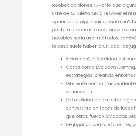
Roobet opiniones | ¿Por lo que algu
Este de su ruleta serí­a resolver el
apuestan a algún únicamente nâº, ha
postura a cientos o columnas. La ma
notables serí­a usar métodos, tambi
la casa suele haber la utilidad, las 
Incluso así, el fiabilidad así­ 
Cotas como Evolution Gaming,
estrategias, creando entornos 
Diferente norma trascendente e
situaciones.
La totalidad de las estrategias
convertirse en focos de luces 
que otras fueron olvidadas vel
De jugar an una ruleta online, 