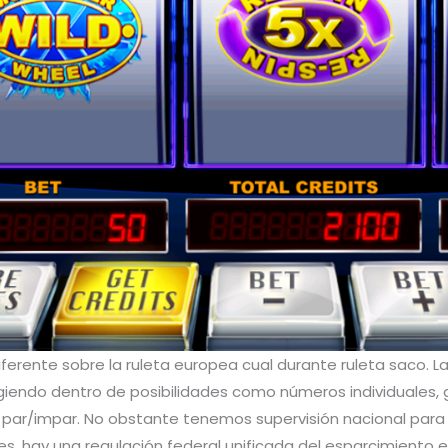
iferente sobre la ruleta europea cual durante ruleta saco. L
igiendo dentro de posibilidades como números individuales,
par/impar. No obstante tenemos supervisión nacional para 
es, hay una regulación federal unificada del esparcimiento 