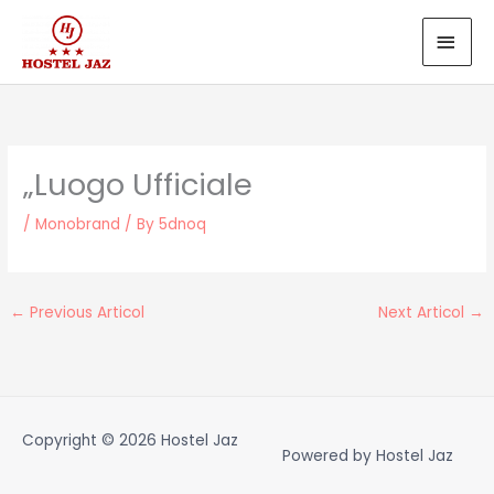
Skip
MAI
to
MEN
content
„Luogo Ufficiale
/
Monobrand
/ By
5dnoq
←
Previous Articol
Next Articol
→
Copyright © 2026
Hostel Jaz
Powered by
Hostel Jaz