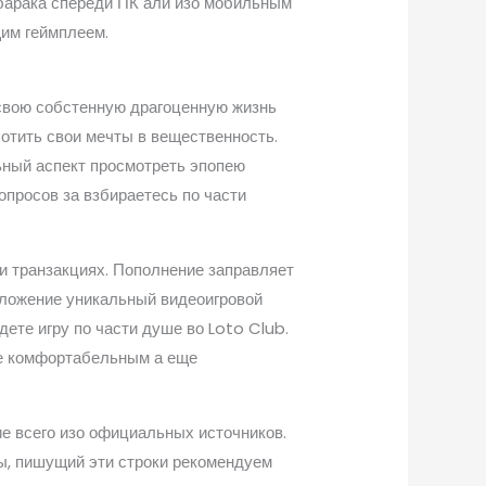
 барака спереди ПК али изо мобильным
им геймплеем.
 свою собстенную драгоценную жизнь
отить свои мечты в вещественность.
ьный аспект просмотреть эпопею
опросов за взбираетесь по части
 транзакциях. Пополнение заправляет
едложение уникальный видеоигровой
ете игру по части душе во Loto Club.
ее комфортабельным а еще
ие всего изо официальных источников.
ты, пишущий эти строки рекомендуем