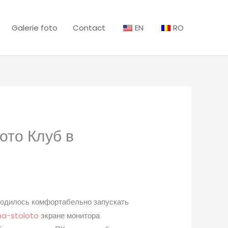
Galerie foto
Contact
EN
RO
ото Клуб в
водилось комфортабельно запускать
ma-stoloto
экране монитора