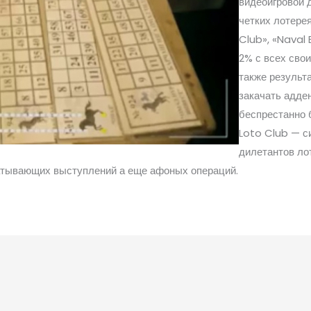
видеоигровой 
четких лотере
Club», «Naval
2% с всех свои
также результ
закачать адден
беспрестанно 
Loto Club — с
дилетантов ло
атывающих выступлений а еще афоных операций.