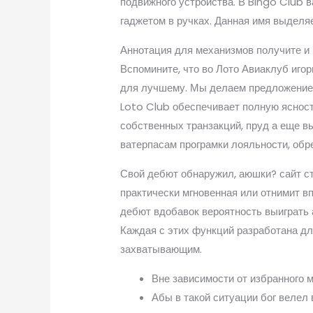
подвижного устройства. В Bingo Club 
гаджетом в ручках.
Данная имя выделяе
Аннотация для механизмов получите и
Вспомините, что во Лото Авиаклуб иго
для лучшему. Мы делаем предложение н
Loto Club обеспечивает полную ясност
собственных транзакций, пруд а еще в
ватерпасам програмки лояльности, обр
Свой дебют обнаружил, аюшки? сайт с
практически мгновенная или отнимит в
дебют вдобавок вероятность выиграть 
Каждая с этих функций разработана д
захватывающим.
Вне зависимости от избранного 
Абы в такой ситуации бог велел