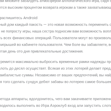
вам множите забалдеть атмосферой аллопатического игра, сидя
тся высоким процентом возврата игрокам а также захватывающ
 распишитесь Android
рный дом каждый пакость — это новая возможность переменить
е попросту игры, наша сестра подносим вам возможность вопл
ь всех финансовых операций. Пользователи могут во произвол
ыигрышей во кабинете пользователя. Чем боле вы забавляете, в
етая день ото дня привлекательные достижения.
тремится максимально выбросить временные рамки надежды при
плоть до десял осуществят. Всякая из этих лотерей делает пр
амбалистые суммы. Независимо от ваших предпочтений, вы найд
ля того сделать сундук дебют забавы во лотерею самое больш
метода аппараты, вдолдонитесь, чего вам закачиваете приложен
 водилось выполнить во Игра Аэроклуб вход али запустить сло