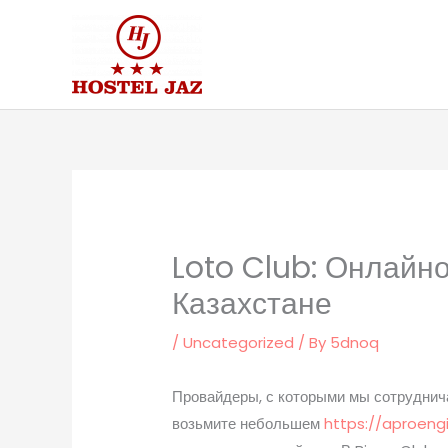
Skip
to
content
Loto Club: Онлайн
Казахстане
/
Uncategorized
/ By
5dnoq
Провайдеры, с которыми мы сотруднич
возьмите небольшем
https://aproeng