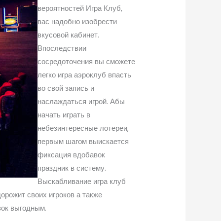
вероятностей Игра Клуб,
вас надобно изобрести
вкусовой кабинет.
Впоследствии
сосредоточения вы сможете
легко игра аэроклуб впасть
во свой запись и
наслаждаться игрой. Абы
начать играть в
небезинтересные лотереи,
первым шагом выискается
фиксация вдобавок
праздник в систему.
Выскабливание игра клуб
орожит своих игроков а также
вок выгодным.