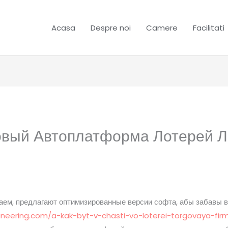
Acasa
Despre noi
Camere
Facilitati
овый Автоплатформа Лотерей Л
аем, предлагают оптимизированные версии софта, абы забавы 
ineering.com/a-kak-byt-v-chasti-vo-loterei-torgovaya-fir