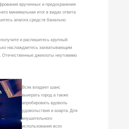
ифрования врученных и предохранения
чего минимальная итог в видах ответа
шитесь апагога средств банально
 получите и распишитесь крупный
только наслаждаетесь захватывающим
ы. Отечественные джекпоты неутомимо
Всяк владеет шанс
выиграть город а также
апробировать вдоволь
удовольствия и азарта. Для
внушительного
использования всех