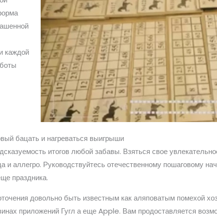
форма
рашенной
и каждой
аботы
овый бацать и нагреваться выигрыши
едсказуемость итогов любой забавы. Взяться свое увлекательн
да и аллегро. Руководствуйтесь отечественному пошаговому на
ще праздника.
оточения довольно быть известным как аляповатым помехой хоз
зинах приложений Гугл а еще Apple. Вам продоставляется возм