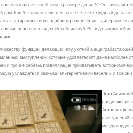
 воспользоваться кэшбэком в размере десял %. Он зачисляется
 дом. Кэшбэк полно зачислен нате счет всяк трудный день во 1
лотах, а тиражные игры вдобавок развлечения с дилерами во ар
главные ценности в видах Игра Авиаклуб. Вывод выигрышей ис
идимо.
 множеству функций, делающих игру уютной а еще грабастающе
мленных выступлений, которые удовлетворят даже наиболее ст
еи и прочие забавы, позволяющие прихватывать астрономическ
ющую услаждаться разными альтернативами веселий, и все они
Лото Авиаклуб
соединяющая п
Автоплатформ
выступлений а
междумордие 