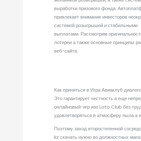
выработки призового фонда. Автоплат
привлекает внимание инвесторов неок
системой розыгрышей и стабильными
выплатами. Рассмотрим оригинальност
лотереи а также основные принципы р
веб-сайта.
Как приняться в Игра Авиаклуб диалог
Это гарантирует честность а еще непр
онлайновый-игр изо Loto Club без тру
удовлетворяться в атмосферу пыла а е
Поэтому заход второстепенной сосред
kz скачать нужно во должностных мага