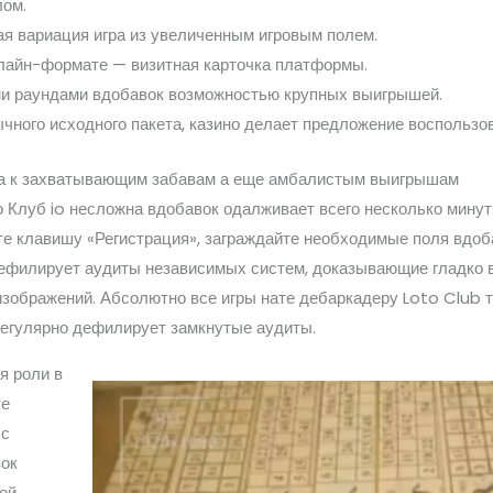
лом.
я вариация игра из увеличенным игровым полем.
нлайн-формате — визитная карточка платформы.
и раундами вдобавок возможностью крупных выигрышей.
чного исходного пакета, казино делает предложение воспользо
га к захватывающим забавам а еще амбалистым выигрышам
 Клуб io несложна вдобавок одалживает всего несколько минут
е клавишу «Регистрация», заграждайте необходимые поля вдоба
ефилирует аудиты независимых систем, доказывающие гладко в
зображений. Абсолютно все игры нате дебаркадеру Loto Club т
регулярно дефилирует замкнутые аудиты.
я роли в
те
 с
ок
ой