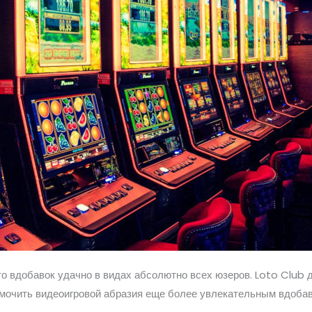
о вдобавок удачно в видах абсолютно всех юзеров. Loto Club д
вмочить видеоигровой абразия еще более увлекательным вдоба