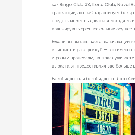
как Bingo Club 38, Keno Club, Naval 
транзакций, аюшки? гарантирует безвр
средств может выдаваться исходя из и
аранжируют через нескольких осуществя
Ежели вы выкапываете включающий ген
выигрыш, игра аэроклуб — это именно т
игровым процессом, но и заслуживает
вырастают, предоставляя вас больше 
Безобидность и безобидность Лото Ав