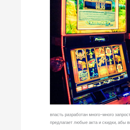
впасть разработан много-много запрост
предлагает любые акта и скидки, абы 