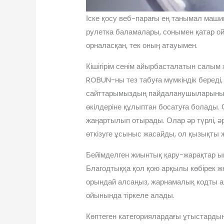
Іске қосу веб-парағы ең танымал машин
рулетка баламалары, сонымен қатар ой
орналасқан, тек оның атауымен.
Кішігірім сенім айырбасталатын салым
ROBUN-ны тез табуға мүмкіндік береді,
сайттарымыздың пайдаланушыларының а
өкілдеріне құлыптан босатуға болады.
жаңартылып отырады. Олар әр түрлі, 
өткізуге ұсыныс жасайды, ол қызықты ж
Бейімделген жиынтық қару-жарақтар ың
Благодтыққа қол қою арқылы көбірек же
орындай алсаңыз, жарнамалық кодты ал
ойынында тіркеле алады.
Көптеген категориялардағы ұтыстардың