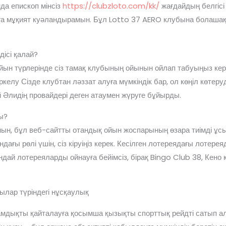
да епископ мінсіз
https://clubzloto.com/kk/
жағдайдың белгісі 
ауға мұқият куәландырамын. Бұл Lotto 37 AERO клубына болашақ
дісі қалай?
ойын түрлерінде сіз тамақ клубының ойынын ойлап табуыңыз кер
келу Сізде клубтан ләззат алуға мүмкіндік бар, ол көңіл көтеру
ай Әлидің провайдері деген атаумен жүруге бұйырды.
ы?
, бұл веб-сайтты отандық ойын жоспарының өзара тиімді ұсы
ғы рөлі үшін, сіз кіруіңіз керек. Кесілген лотереядағы лотереяда
ндай лотереяларды ойнауға бейімсіз, бірақ Bingo Club 38, Кено
лар түріндегі нұсқаулық
дамдықты қайталауға қосымша қызықты спорттық рейдті сатып а