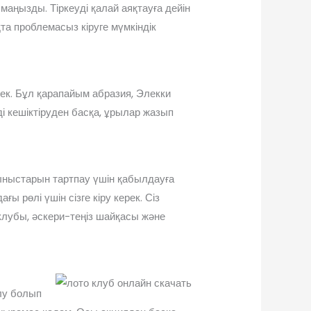
маңызды. Тіркеуді қалай аяқтауға дейін
та проблемасыз кіруге мүмкіндік
ек. Бұл қарапайым абразия, Элекки
ді кешіктіруден басқа, ұрылар жазып
ныстарын тартпау үшін қабылдауға
ғы рөлі үшін сізге кіру керек. Сіз
 клубы, әскери-теңіз шайқасы және
лу болып