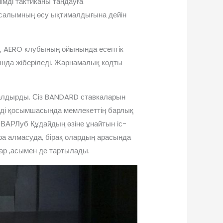
імді тактиканы таңдауға
салымның өсу ықтималдығына дейін
р, AERO клубының ойынында есептік
ында жіберіледі. Жарнамалық кодты
налдырды. Сіз BANDARD ставкаларын
ьді қосымшасында мемлекеттің барлық
ВАРЛуб Құдайдың өзіне ұнайтын іс-
ара алмасуда, бірақ олардың арасында
ар ,асымен де тартылады.