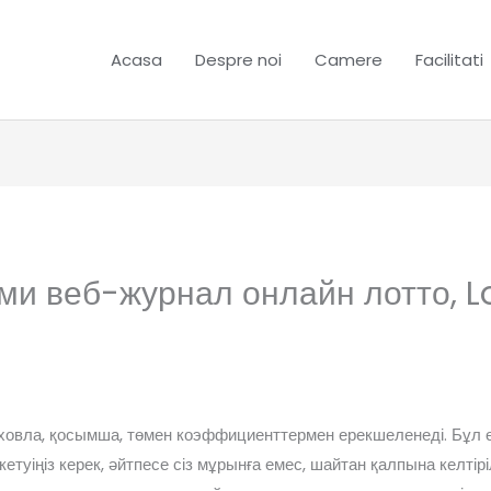
Acasa
Despre noi
Camere
Facilitati
ми веб-журнал онлайн лотто, L
ховла, қосымша, төмен коэффициенттермен ерекшеленеді. Бұл өте
кетуіңіз керек, әйтпесе сіз мұрынға емес, шайтан қалпына келті