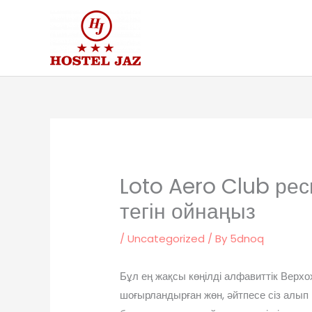
Skip
to
content
Loto Aero Club рес
тегін ойнаңыз
/
Uncategorized
/ By
5dnoq
Бұл ең жақсы көңілді алфавиттік Верхо
шоғырландырған жөн, әйтпесе сіз алып 