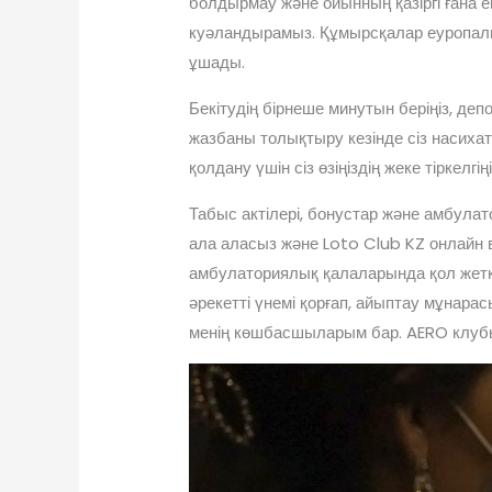
болдырмау және ойынның қазіргі ғана е
куәландырамыз.
Құмырсқалар еуропал
ұшады.
Бекітудің бірнеше минутын беріңіз, д
жазбаны толықтыру кезінде сіз насиха
қолдану үшін сіз өзіңіздің жеке тіркелг
Табыс актілері, бонустар және амбул
ала аласыз және Loto Club KZ онлайн
амбулаториялық қалаларында қол жетк
әрекетті үнемі қорғап, айыптау мұнар
менің көшбасшыларым бар. AERO клубы