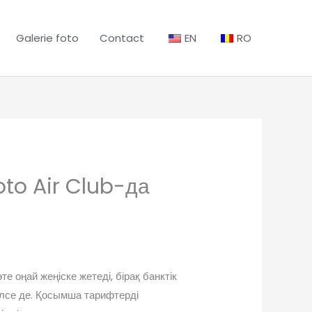
Galerie foto
Contact
EN
RO
oto Air Club-да
 оңай жеңіске жетеді, бірақ банктік
рілсе де. Қосымша тарифтерді