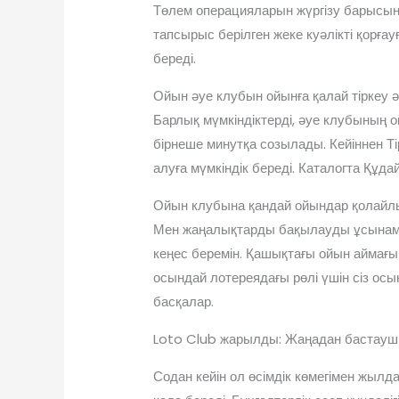
Төлем операцияларын жүргізу барысын
тапсырыс берілген жеке куәлікті қорғ
береді.
Ойын әуе клубын ойынға қалай тіркеу ә
Барлық мүмкіндіктерді, әуе клубының 
бірнеше минутқа созылады. Кейіннен Тір
алуға мүмкіндік береді. Каталогта Құд
Ойын клубына қандай ойындар қолайл
Мен жаңалықтарды бақылауды ұсынамын
кеңес беремін. Қашықтағы ойын аймағында
осындай лотереядағы рөлі үшін сіз осы
басқалар.
Loto Club жарылды: Жаңадан бастаушы
Содан кейін ол өсімдік көмегімен жыл