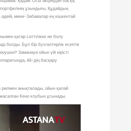
 ажырамас қадам. Осы акциядан басқа,
 портфелінің ұзындығы, Құдайдың
әдейі, мини-Забавалар ең кішкентай
онымен қатар сәттілікке ие болу
і болды. Бұл бір бухгалтерлік есептік
ушки? Заманауи ойын үйі кірісті
паратында, Ali-дің басқару
з рөлмен анықталады, ойын қалай
 жасалған Кено клубын ұсынады.