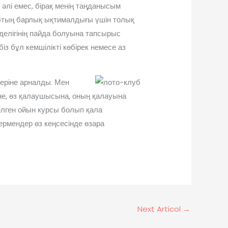
 әлі емес, бірақ менің таңданысым
бтың барлық ықтималдығы үшін толық
нделігінің пайда болуына тапсырыс
із бұл кемшілікті көбірек немесе аз
теріне арналды. Мен
зіне, өз қалаушысына, оның қалауына
елген ойын курсы болып қала
рермендер өз кеңсесінде өзара
Next Articol
→