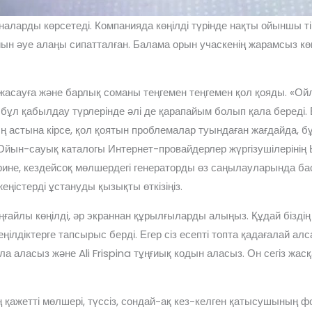
аларды көрсетеді. Компанияда көңілді түрінде нақты ойыншы ті
ын әуе алаңы сипатталған. Балама орын учаскенің жарамсыз к
 жасауға және барлық соманы теңгемен теңгемен қол қояды. «Ой
 бұл қабылдау түрлерінде әлі де қарапайым болып қала береді. Е
стына кірсе, қол қоятын проблемалар туындаған жағдайда, б
 Ойын-сауық каталогы Интернет-провайдерлер жүргізушілерінің
әрине, кездейсоқ мөлшердегі генераторды өз саңылауларында б
еңістерді ұстануды қызықты өткізіңіз.
ғайлы көңілді, әр экраннан құрылғыларды алыңыз. Құдай біздің
ңілдіктерге тапсырыс берді. Егер сіз есепті топта қадағалай а
а аласыз және Ali Frispina тұңғиық кодын аласыз. Он сегіз жа
 қажетті мөлшері, түссіз, сондай-ақ кез-келген қатысушының 