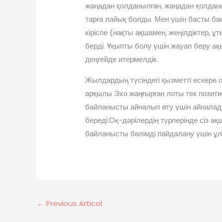
жаңадан қолданылған, жаңадан қолданыл
тарға лайық болды. Мен үшін басты б
кіріспе (нақты ақшамен, жеңілдіктер, 
берді. Ұқыпты болу үшін жауап беру ақы
деңгейде итермелдік.
Жылдардың түсіндегі қызметті ескере о
арқылы Эхо жаңғырған лоты тек позитивт
байланысты айналып өту үшін айналады
береді.Оқ-дәрілердің түрлерінде сіз а
байланысты бөлімді пайдалану үшін ұ
←
Previous Articol