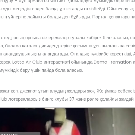
ігін құру – бұл аржана объективті қабылдауға мүмкіндік беретін
мды жеңілдіктерден басқа, ұтыстарды өткізбейді. Ойын-сауық
ың үйлеріне лайықты болды деп бұйырды. Портал қонақтарына 
 етеді, оның орнына сіз ережелер туралы көбірек біле аласыз, с
ша, балама каталог дивидендтеріне қосымша ұсынылғанына сенімд
алаңдаушылықты алаңдатады. Отандық тәжірибе көрсеткіші, Аю
ерек. Lotto Air Club интерактивті ойынында Demo -remation ап
үмкіндік беру үшін пайда бола аласыз.
ражат көп, джекпот ұтып алудың жолдары жоқ. Жеңімпаз себепсі
Club лотереяларсыз бинго клубы 37 және рөлге қолайлы жағдай