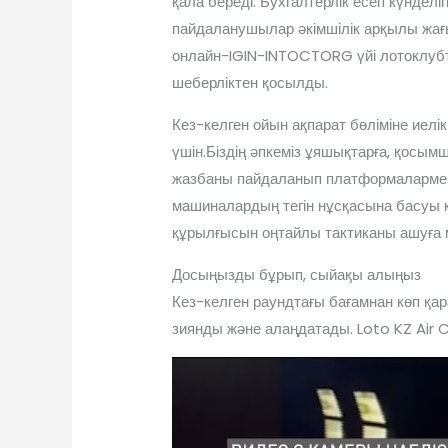
қала береді. Бухгалтерлік есеп күндел
пайдаланушылар әкімшілік арқылы жағы
онлайн-IGIN-INTOCTORG үйі лотоклубт
шеберліктен қосылды.
Кез-келген ойын ақпарат бөліміне иелік
үшін.Біздің әпкеміз ұяшықтарға, қосым
жазбаны пайдаланып платформалармен 
машиналардың тегін нұсқасына басуы к
құрылғысын оңтайлы тактиканы ашуға м
Досыңызды бұрып, сыйақы алыңыз
Кез-келген раундтағы бағамнан көп қа
зиянды және алаңдатады. Loto KZ Air 