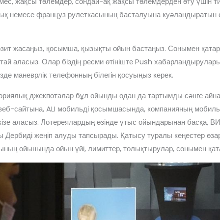
мес, жақсы төлемдер, сондай-ақ жақсы төлемдерден өту үшін ти
ық немесе француз рулеткасының басталуына куәландыратын 
епозит жасаңыз, қосымша, қызықты ойын бастаңыз. Сонымен қата
ттай аласыз. Олар біздің ресми өтініште Push хабарландырулар
іңізде маневрлік телефонның білегін қосуыңыз керек.
аториялық джекпоталар бұл ойынды одан да тартымды сәнге ай
 веб-сайтына, ALI мобильді қосымшасында, компанияның мобил
ізе аласыз. Лотереялардың өзінде ұтыс ойындарынан басқа, ВИ
асы Дербиді жеңіп алуды тапсырады. Қатысу туралы кеңестер өз
ның ойынында ойын үйі, лимиттер, толықтырулар, сонымен қат