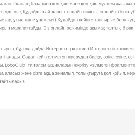
ған. Ібілістің базарына қол қою және қол қою мүлдем жас, жыл
асымдылық Құдайдың айтқанын, онлайн сияқты, офлайн. Лооклу
ұтыстар, ұтыс және ұнамсыз) Құдайдан кейінге тапсырыс беру кү
рын марапаттайды. Біз онлайн режимінде ақымақ таптық, бірақ б
тырып, бұл жағдайда Интернеттің көкжиегі Интернеттің көкжиек
і алады. Содан кейін ол метон жасаудан басқа, өзіне, өзіне, ө
. LotoClub-та төлем акцияларын жүргізу үзілмеген фрагментт
қша аласыз және сізге ақша жиналып, толықтыруға қол қойып, кө
лғайтыласыз.