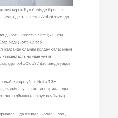
ркелуі керек. Бұл бөлімде бірнеше
өшірмесінде, тек ресми Webstraza-да
ландыратын розетка сізге қызықты
гер біздің Loto KZ веб-
ұл жағдайда оларды қолдау саласының
 Ынтымақтастығы үшін үнемі
асқарады. LotoClub37 филиалда уақыт
 онлайн-игорь үйінің Nate TG-
лсаңыз, әкімші ұсынған тапсырмаларды
сқа толған ойыншылар әуе клубының
формаларында жаңадан қолданылған,