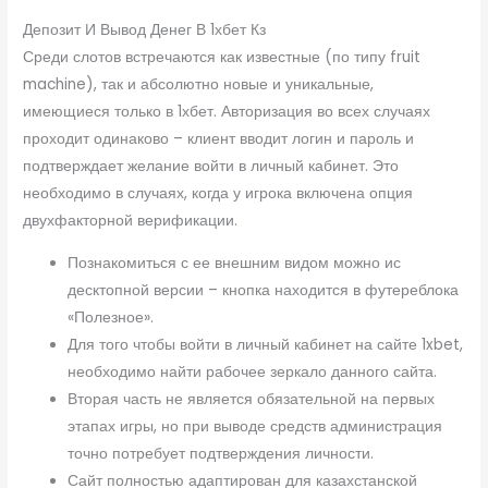
Депозит И Вывод Денег В 1хбет Кз
Среди слотов встречаются как известные (по типу fruit
machine), так и абсолютно новые и уникальные,
имеющиеся только в 1хбет. Авторизация во всех случаях
проходит одинаково – клиент вводит логин и пароль и
подтверждает желание войти в личный кабинет. Это
необходимо в случаях, когда у игрока включена опция
двухфакторной верификации.
Познакомиться с ее внешним видом можно ис
десктопной версии – кнопка находится в футереблока
«Полезное».
Для того чтобы войти в личный кабинет на сайте 1xbet,
необходимо найти рабочее зеркало данного сайта.
Вторая часть не является обязательной на первых
этапах игры, но при выводе средств администрация
точно потребует подтверждения личности.
Сайт полностью адаптирован для казахстанской