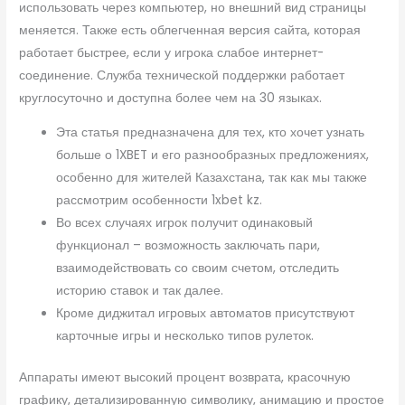
использовать через компьютер, но внешний вид страницы
меняется. Также есть облегченная версия сайта, которая
работает быстрее, если у игрока слабое интернет-
соединение. Служба технической поддержки работает
круглосуточно и доступна более чем на 30 языках.
Эта статья предназначена для тех, кто хочет узнать
больше о 1XBET и его разнообразных предложениях,
особенно для жителей Казахстана, так как мы также
рассмотрим особенности 1xbet kz.
Во всех случаях игрок получит одинаковый
функционал – возможность заключать пари,
взаимодействовать со своим счетом, отследить
историю ставок и так далее.
Кроме диджитал игровых автоматов присутствуют
карточные игры и несколько типов рулеток.
Аппараты имеют высокий процент возврата, красочную
графику, детализированную символику, анимацию и простое