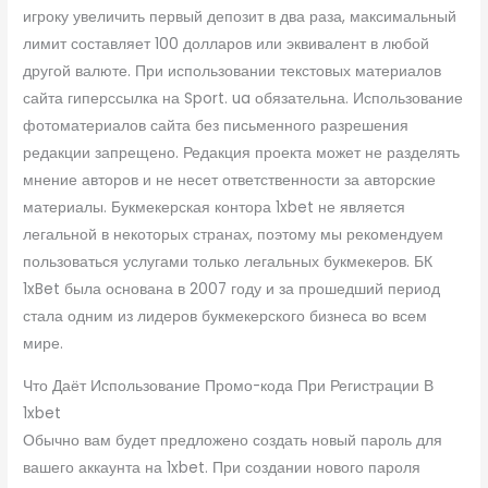
игроку увеличить первый депозит в два раза, максимальный
лимит составляет 100 долларов или эквивалент в любой
другой валюте. При использовании текстовых материалов
сайта гиперссылка на Sport. ua обязательна. Использование
фотоматериалов сайта без письменного разрешения
редакции запрещено. Редакция проекта может не разделять
мнение авторов и не несет ответственности за авторские
материалы. Букмекерская контора 1xbet не является
легальной в некоторых странах, поэтому мы рекомендуем
пользоваться услугами только легальных букмекеров. БК
1xBet была основана в 2007 году и за прошедший период
стала одним из лидеров букмекерского бизнеса во всем
мире.
Что Даёт Использование Промо-кода При Регистрации В
1xbet
Обычно вам будет предложено создать новый пароль для
вашего аккаунта на 1xbet. При создании нового пароля