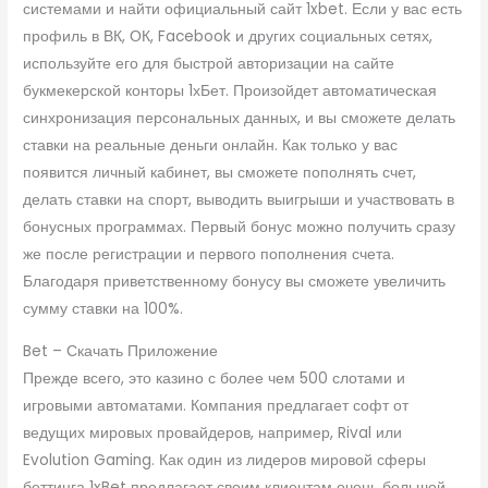
системами и найти официальный сайт 1xbet. Если у вас есть
профиль в ВК, ОК, Facebook и других социальных сетях,
используйте его для быстрой авторизации на сайте
букмекерской конторы 1хБет. Произойдет автоматическая
синхронизация персональных данных, и вы сможете делать
ставки на реальные деньги онлайн. Как только у вас
появится личный кабинет, вы сможете пополнять счет,
делать ставки на спорт, выводить выигрыши и участвовать в
бонусных программах. Первый бонус можно получить сразу
же после регистрации и первого пополнения счета.
Благодаря приветственному бонусу вы сможете увеличить
сумму ставки на 100%.
Bet – Скачать Приложение
Прежде всего, это казино с более чем 500 слотами и
игровыми автоматами. Компания предлагает софт от
ведущих мировых провайдеров, например, Rival или
Evolution Gaming. Как один из лидеров мировой сферы
беттинга 1xBet предлагает своим клиентам очень большой