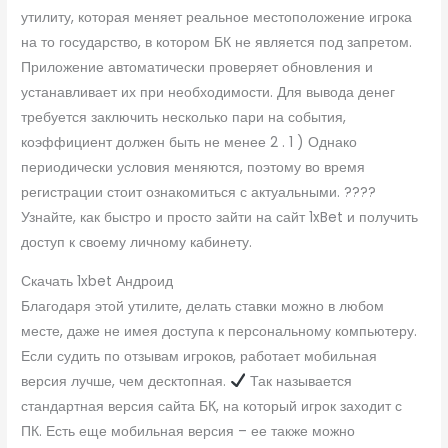
утилиту, которая меняет реальное местоположение игрока
на то государство, в котором БК не является под запретом.
Приложение автоматически проверяет обновления и
устанавливает их при необходимости. Для вывода денег
требуется заключить несколько пари на события,
коэффициент должен быть не менее 2 . 1 ) Однако
периодически условия меняются, поэтому во время
регистрации стоит ознакомиться с актуальными. ????
Узнайте, как быстро и просто зайти на сайт 1xBet и получить
доступ к своему личному кабинету.
Скачать 1xbet Андроид
Благодаря этой утилите, делать ставки можно в любом
месте, даже не имея доступа к персональному компьютеру.
Если судить по отзывам игроков, работает мобильная
версия лучше, чем десктопная.
Так называется
стандартная версия сайта БК, на который игрок заходит с
ПК. Есть еще мобильная версия – ее также можно