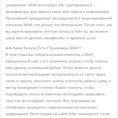
управление. 1xbet использует SSL-сертификаты и
брандмауэры для защиты своих веб-сайтов и информации.
Приложение принадлежит регулируемой и лицензированной
компании 1xbet, что делает его безопасным. После этого, как
вы зарегистрировали учетную запись в 1хбет kz, вы можете
сразу внести депозит, независимо от времени суток.
➦➦ Какие Бонусы Есть У Букмекера 1xbet?
В этой главе мы собрали мнения клиентов о 1xbet
официальный сайт и его различных услугах, чтобы помочь
вам сделать осознанный выбор. Чтобы вывести деньги,
посетителям необходимо авторизоваться на сайте через
логин и пароль, заполнить анкету, в которой указать сумму и
метод проведения платежа. Важно помнить, чтобы
подтвердить личность клиентам необходимо предъявить
скан или фотографию паспорта. Все транзакции на
платформе защищены современными алгоритмами
шифрования. Регистрация на сайте 1хбет начинается после