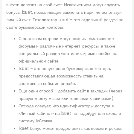
внести депозит на свой счет. Исключением могут служить
бонусы 1xBet, позволяющие заключать пари, не используя
личный счет. Тотализатор 1xbet – это отдельный раздел на
сайте букмекерской конторы.
С анализом встречи могут помочь тематические
форумы и различные интернет-ресурсы, а также
специальный раздел «статистика», имеющийся на
официальном сайте.
1xbet – это популярная букмекерская контора,
предоставляющая возможность ставить на
спортивные события онлайн.
Еще один способ – добавить сайт в закладки (через
правую кнопку мыши или горячими клавишами).
Отсюда следует, что идентификаторы доступа в
«Личный кабинет» на 1xBet не подойдут для входа в
систему 1хСтавка.
1xBet бонус может предоставить как новым игрокам,