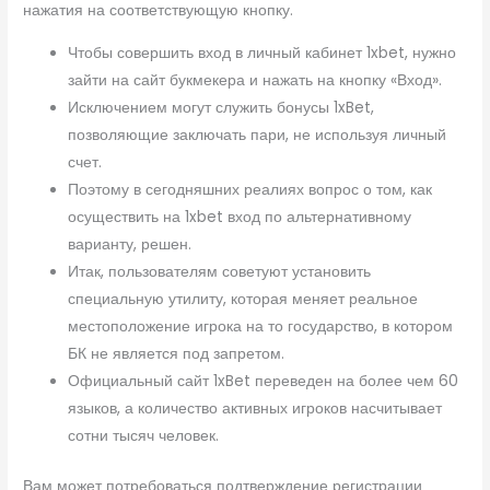
нажатия на соответствующую кнопку.
Чтобы совершить вход в личный кабинет 1xbet, нужно
зайти на сайт букмекера и нажать на кнопку «Вход».
Исключением могут служить бонусы 1xBet,
позволяющие заключать пари, не используя личный
счет.
Поэтому в сегодняшних реалиях вопрос о том, как
осуществить на 1xbet вход по альтернативному
варианту, решен.
Итак, пользователям советуют установить
специальную утилиту, которая меняет реальное
местоположение игрока на то государство, в котором
БК не является под запретом.
Официальный сайт 1xBet переведен на более чем 60
языков, а количество активных игроков насчитывает
сотни тысяч человек.
Вам может потребоваться подтверждение регистрации