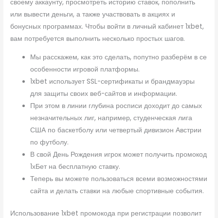
своему аккаунту, просмотреть историю ставок, пополнить
или вывести деньги, а также участвовать в акциях и
бонусных программах. Чтобы войти в личный кабинет 1xbet,
вам потребуется выполнить несколько простых шагов.
Мы расскажем, как это сделать, попутно разберём в се
особенности игровой платформы.
1xbet использует SSL-сертификаты и брандмауэры
для защиты своих веб-сайтов и информации.
При этом в линии глубина росписи доходит до самых
незначительных лиг, например, студенческая лига
США по баскетболу или четвертый дивизион Австрии
по футболу.
В свой День Рождения игрок может получить промокод
1хБет на бесплатную ставку.
Теперь вы можете пользоваться всеми возможностями
сайта и делать ставки на любые спортивные события.
Использование 1xbet промокода при регистрации позволит