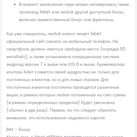
В момент заключения пари можно активировать также
промокод 1xbet или любой другой доступный бонус,
включая приветственный бонус или фриспины.
Как уже говорилось, любой клиент может 1xbet
официальный сайт скачать на мобильный телефон. На
смартфоне должно иметься свободное место (порядка 50
мегабайт), а также установлена операционная система
андроид версии 7 и выше или iOS 6 и выше. Букмекерская
контора 1хбет славится своей щедростью не только для
постоянных клиентов, но и для новых игроков. Для
постоянных клиентов постоянно проводятся различные
акции, в рамках которых любая положенная на счет сумма
(в рамках определенных пределов) будет увеличена
(обычно в два раза). Первое, на что следует обратить
внимание, это использование надежного пароля.
Bet – Бонус