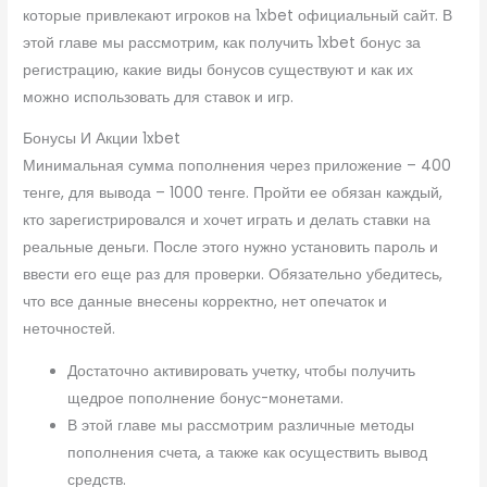
которые привлекают игроков на 1xbet официальный сайт. В
этой главе мы рассмотрим, как получить 1xbet бонус за
регистрацию, какие виды бонусов существуют и как их
можно использовать для ставок и игр.
Бонусы И Акции 1xbet
Минимальная сумма пополнения через приложение – 400
тенге, для вывода – 1000 тенге. Пройти ее обязан каждый,
кто зарегистрировался и хочет играть и делать ставки на
реальные деньги. После этого нужно установить пароль и
ввести его еще раз для проверки. Обязательно убедитесь,
что все данные внесены корректно, нет опечаток и
неточностей.
Достаточно активировать учетку, чтобы получить
щедрое пополнение бонус-монетами.
В этой главе мы рассмотрим различные методы
пополнения счета, а также как осуществить вывод
средств.