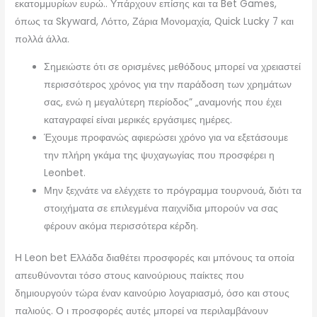
εκατομμυρίων ευρώ.. Υπάρχουν επίσης και τα Bet Games,
όπως τα Skyward, Λόττο, Ζάρια Μονομαχία, Quick Lucky 7 και
πολλά άλλα.
Σημειώστε ότι σε ορισμένες μεθόδους μπορεί να χρειαστεί
περισσότερος χρόνος για την παράδοση των χρημάτων
σας, ενώ η μεγαλύτερη περίοδος” „αναμονής που έχει
καταγραφεί είναι μερικές εργάσιμες ημέρες.
Έχουμε προφανώς αφιερώσει χρόνο για να εξετάσουμε
την πλήρη γκάμα της ψυχαγωγίας που προσφέρει η
Leonbet.
Μην ξεχνάτε να ελέγχετε το πρόγραμμα τουρνουά, διότι τα
στοιχήματα σε επιλεγμένα παιχνίδια μπορούν να σας
φέρουν ακόμα περισσότερα κέρδη.
Η Leon bet Ελλάδα διαθέτει προσφορές και μπόνους τα οποία
απευθύνονται τόσο στους καινούριους παίκτες που
δημιουργούν τώρα έναν καινούριο λογαριασμό, όσο και στους
παλιούς. Ο ι προσφορές αυτές μπορεί να περιλαμβάνουν