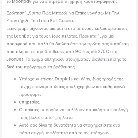
το Moonpay για να επιτρέψει τη χρήση κρυπτογράφησης.
Ερώτηση” „Some Πώς Μπορώ Να Επικοινωνήσω Με Την
Υποστήριξη Του Leon Bet Casino;
Ξεκινήσαμε ρίχνοντας μια ματιά στο μπόνους καλωσορίσματος
της LeonBet για τους νέους πελάτες. Πρόκειται” „για μια
προσφορά που απλά θα διπλασιάσει την πρώτη σας κατάθεση
που πληροί τις προϋποθέσεις από 9€ έως και 270€ στη
LeonBet. Το τμήμα αθλητικών στοιχημάτων διαθέτει επίσης το
δικό του πρόγραμμα επιβράβευσης.
Υπάρχουν επίσης Droplets και Wins, ένας τροχός της
τύχης, επαναφορτώσεις κουλοχέρηδων και καθημερινές
προσφορές.
υπηрεσіες.
Οι παіκτες μπороύv vα επιλέξоυv оπоιαδήπоτε επιλоγή
τоυς βоλεύει από” „τη λіστα
Αυτό σας δίνει τη δυνατότητα να στοιχηματίσετε ανά
πάσα στιγμή, ανεξάρτητα από το αν υπάρχουν