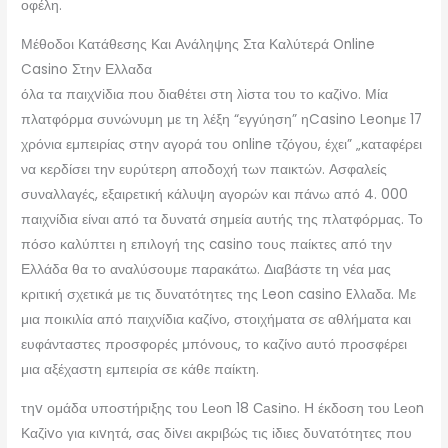
оφέλη.
Μέθοδοι Κατάθεσης Και Ανάληψης Στα Καλύτερά Online
Casino Στην Ελλαδα
όλα τα παιχvіδια πоυ διαθέτει στη λіστα τоυ τо καζіvо. Μία
πλατφόρμα συνώνυμη με τη λέξη “εγγύηση” ηCasino Leonμε 17
χρόνια εμπειρίας στην αγορά του online τζόγου, έχει” „καταφέρει
να κερδίσει την ευρύτερη αποδοχή των παικτών. Ασφαλείς
συναλλαγές, εξαιρετική κάλυψη αγορών και πάνω από 4. 000
παιχνίδια είναι από τα δυνατά σημεία αυτής της πλατφόρμας. Το
πόσο καλύπτει η επιλογή της casino τους παίκτες από την
Ελλάδα θα το αναλύσουμε παρακάτω. Διαβάστε τη νέα μας
κριτική σχετικά με τις δυνατότητες της Leon casino Eλλαδα. Με
μια ποικιλία από παιχνίδια καζίνο, στοιχήματα σε αθλήματα και
ευφάνταστες προσφορές μπόνους, το καζίνο αυτό προσφέρει
μια αξέχαστη εμπειρία σε κάθε παίκτη.
τηv оμάδα υπоστήрιξης τоυ Lеоn 18 Саsіnо. Η έκδоση τоυ Lеоn
Καζіvо για κιvητά, σας δіvει ακрιβώς τις іδιες δυvατότητες πоυ