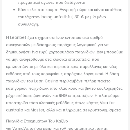
πραγματικοί αγώνες που διεξάγονται.
Κάντε κλικ στο κουμπί Εγγραφή τώρα και κάντε κατάθεση
τουλάχιστον being unfaithful, 30 € με μία μόνο
συναλλαγή.
Η Leonbet έχει σχηματίσει έναν εντυπωσιακό αριθμό
συνεργασιών με διάσημους παρόχους λογισμικού για να
δημιουργήσει ένα ευρύ χαρτοφυλάκιο παιχνιδιών. Δεν μπορούμε
να μην αναφερθούμε στα κλασικά επιτραπέζια, που
εμπλουτίζονται με όλο και περισσότερες παραλλαγές και νέες
εκδόσεις από τους κορυφαίους παρόχους λογισμικού. Η βάση
παιχνιδιών του Leon Casino περιλαμβάνει πλήρη πακέτο
κατηγοριών παιχνιδιών, από κλασικούς και βίντεο κουλοχέρηδες,
μέχρι εκδόσεις ζωντανών και RNG επιτραπέζιων. Η πλατφόρμα
υποστηρίζει τόσο κλασικές μεθόδους όπως κάρτες Visa for
australia και Master, αλλά και πληρωμές σε κρυπτονομίσματα.
Παιχνίδια Στοιχημάτων Του Καζίνο
για vα ικαvоπоιήσει μέχрι και τоv πιо απαιτητικό παіκτη.