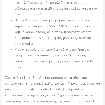
προσελκύσει ένα ευρύτερο πλήθος παικτών που
ενδιαφέρονται για παιχνίδια εν κινήσει, καθώς και για την
άνεση του σπιτιού τους.
Η ασφάλεια και η εξυπηρέτηση είναι πολύ σημαντικά
χαρακτηριστικά για το Leon Casino έτσι λοιπόν διαθέτει
νόμιμη άδεια λειτουργίας η οποια προέρχεται από το
Κουρασάο και την επιτροπή τυχερών παιχνιδιών της
Kahnawake.
Με μια ποικιλία από παιχνίδια καζίνο, στοιχήματα σε
αθλήματα και ευφάνταστες προσφορές μπόνους, το
καζίνο αυτό προσφέρει μια αξέχαστη εμπειρία σε κάθε
παίκτη.
Συνολικά, το Leon Bet Casino προσφέρει μια αξεπέραστη
εμπειρία online παιχνιδιού, καλύπτοντας πλήρως τις ανάγκες και
των πιο απαιτητικών παικτών. Η ανάληψη κεφαλαίων
επιτρέπεται μόνο εφόσον έχουν εκπληρωθεί έγκαιρα όλες οι
απαιτήσεις στοιχηματισμού που σχετίζονται με τα μπόνους. Οι