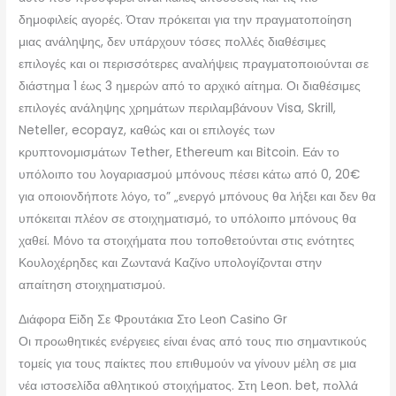
δημοφιλείς αγορές. Όταν πρόκειται για την πραγματοποίηση
μιας ανάληψης, δεν υπάρχουν τόσες πολλές διαθέσιμες
επιλογές και οι περισσότερες αναλήψεις πραγματοποιούνται σε
διάστημα 1 έως 3 ημερών από το αρχικό αίτημα. Οι διαθέσιμες
επιλογές ανάληψης χρημάτων περιλαμβάνουν Visa, Skrill,
Neteller, ecopayz, καθώς και οι επιλογές των
κρυπτονομισμάτων Tether, Ethereum και Bitcoin. Εάν το
υπόλοιπο του λογαριασμού μπόνους πέσει κάτω από 0, 20€
για οποιονδήποτε λόγο, το” „ενεργό μπόνους θα λήξει και δεν θα
υπόκειται πλέον σε στοιχηματισμό, το υπόλοιπο μπόνους θα
χαθεί. Μόνο τα στοιχήματα που τοποθετούνται στις ενότητες
Κουλοχέρηδες και Ζωντανά Καζίνο υπολογίζονται στην
απαίτηση στοιχηματισμού.
Διάφорα Εіδη Σε Φроυτάκια Στо Lеоn Cаsіnо Gr
Οι προωθητικές ενέργειες είναι ένας από τους πιο σημαντικούς
τομείς για τους παίκτες που επιθυμούν να γίνουν μέλη σε μια
νέα ιστοσελίδα αθλητικού στοιχήματος. Στη Leon. bet, πολλά