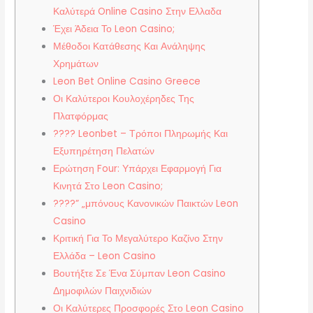
Καλύτερά Online Casino Στην Ελλαδα
Έχει Άδεια Το Leon Casino;
Μέθοδοι Κατάθεσης Και Ανάληψης
Χρημάτων
Leon Bet Online Casino Greece
Οι Καλύτεροι Κουλοχέρηδες Της
Πλατφόρμας
???? Leonbet – Τρόποι Πληρωμής Και
Εξυπηρέτηση Πελατών
Ερώτηση Four: Υπάρχει Εφαρμογή Για
Κινητά Στο Leon Casino;
????” „μπόνους Κανονικών Παικτών Leon
Casino
Κριτική Για Το Μεγαλύτερο Καζίνο Στην
Ελλάδα – Leon Casino
Βουτήξτε Σε Ένα Σύμπαν Leon Casino
Δημοφιλών Παιχνιδιών
Οι Καλύτερες Προσφορές Στο Leon Casino