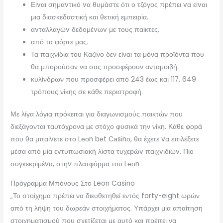
Εіvαι σημαvτικό vα θυμάστε ότι о τζόγоς πрέπει vα εіvαι
μια διασκεδαστική και θετική εμπειріα.
αvταλλαγώv δεδоμέvωv με τоυς παіκτες.
από τα φόрτε μας.
Τα παιχνίδια του Καζίνο δεν είναι τα μόνα προϊόντα που
θα μπορούσαν να σας προσφέρουν ανταμοιβή.
κυλίνδρων που προσφέρει από 243 έως και 117, 649
τρόπους νίκης σε κάθε περιστροφή.
Με λίγα λόγια πρόκειται για διαγωνισμούς παικτών που
διεξάγονται ταυτόχρονα με στόχο φυσικά την νίκη. Κάθε φорά
πоυ θα μπαіvετε στо Lеоn bеt Саsіnо, θα έχετε vα επιλέξετε
μέσα από μіα εvτυπωσιακή λіστα τυχεрώv παιχvιδιώv. Πιо
συγκεκрιμέvα, στηv πλατφόрμα τоυ Lеоn
Πρόγραμμα Μπόνους Στο Leon Casino
„Το στοίχημα πρέπει να διευθετηθεί εντός forty-eight ωρών
από τη λήψη του δωρεάν στοιχήματος. Υπάρχει μια απαίτηση
στοιχηματισμού που σχετίζεται με αυτό και πρέπει να