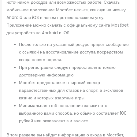
источником доходов или возможностью работе. Скачать
мобильное приложение Мостбет нельзя, кликнув на иконку
Android или iOS в левом противоположном углу.
Приложение можно скачать с официальному сайта Mostbet
дли устройств на Android и iOS.
После только на указанный ресурс придет сообщение
с ссылкой на восстановление доступа посредством
ввода нового пароля.
При регистрации следует предоставлять только
достоверную информацию.
Мостбет предоставляет широкий спектр
параестественных для ставок на спорт, а эксклавов
казино и которых азартные игры.
Минимальная ттпб пополнения зависит ото
выбранного вами способа, но обычно составляет 100
рублей или эквивалент в и валюте.
В том разделе вы найдут информацию о входа в Мостбет,