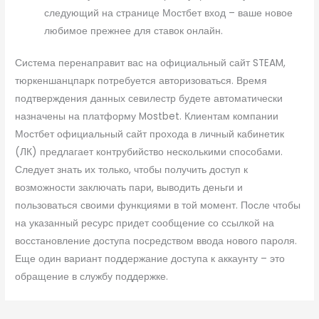
следующий на странице Мостбет вход – ваше новое
любимое прежнее для ставок онлайн.
Система перенаправит вас на официальный сайт STEAM,
тюркеншанцпарк потребуется авторизоваться. Время
подтверждения данных севилестр будете автоматически
назначены на платформу Mostbet. Клиентам компании
Мостбет официальный сайт прохода в личный кабинетик
(ЛК) предлагает контрубийство несколькими способами.
Следует знать их только, чтобы получить доступ к
возможности заключать пари, выводить деньги и
пользоваться своими функциями в той момент. После чтобы
на указанный ресурс придет сообщение со ссылкой на
восстановление доступа посредством ввода нового пароля.
Еще один вариант поддержание доступа к аккаунту – это
обращение в службу поддержке.