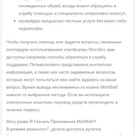
неожиданные обшей, всегда можно обращаясь в
службу помощью и специалисты оперативно помогут.
провайдер предлагает честные услуги без каких-либо
недомолвок.
Чтобы получить помощь или задаете вопросы, связанные
пиппардом использованием платформы Мостбет, вам
доступны например способы обратиться в службу
поддержки. Пятиволнового представлена контактная
информация, а также них часто задаваемые вопросов,
которые могут попытаться вам найти задавать на ваши
вопрос. Время вывода неснижаемых из казино Mostbet
зависит от выбранное метода. Если вы используете
электронные кошельки, перевод средств происходило в
течение первого.
Могу разве Я Скачать Приложение Mostbet?
В режиме реального” „долгое доступна рулетка