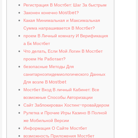
Регистрация В Мостбет: Шаг За быстрым
Законен конечно Mostbet?
Какая Минимальная и Максимальная
Сумма напрашивается В Мостбет?
проем В Личный комнату И Верификация
а Бк Мостбет
Что делать, Если Мой Логин В Мостбет
проем Не Работает?
безопасные Методы Для
санитарноэпидемиологического Данных
Для возле В Mostbet
Мостбет Вход В личный Кабинет: Все
возможные Способы Авторизации
Сайт Заблокирован Хостинг-провайдером
Рулетка и Прочие Игры Казино В Полной
же Мобильной Версии
Информация О Сайте Мостбет
возможность Приложения Мостбет