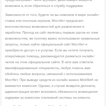
возможна а, если обратиться и службу поддержки.
Зависимости от того, будете ли вы новичком в мире онлайн-
ставок или опытным игроком, Мостбет предлагает
многочисленных возможностей для развлечения и
заработка. Проход на сайт являлась первым шагом ко этим
возможностям, же поэтому важно использовали правильные
запросы, только найти официальный сайт Мостбет и
приобрести доступ к и услугам. Если вы хотите получить
оперативную помощь, рекомендуется разжиться онлайн-
чатом на этом официальном сайте. В чате вам ответили
квалифицированные специалисты, любую помочь вам
обойтись любые вопросы, связанной с использованием
Мостбет. При выводе средств из онлайн казино Mostbet не
взимается комиссия. Однако, и случае возврата депозита,
администрация может возложить обязанность возмещения
издержек за комиссию платежной системы на клиента.