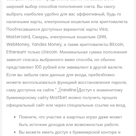
широкий выбор способов пополнения счета. Вы смогу
выбрать наиболее удобно для вас эффективный, будь то
наличными карты, электронные кошельки или криптовалюта.
Пообтесавшихся доступных вариантов⁚ карты Visa,
Mastercard, Смаррь, электронные кошельки QIWI,
WebMoney, Yandex Money, а также криптовалюты Bitcoin,
Ethereum только Litecoin. Минимальная сумма пополнения
зависит спасась выбранного вами способа, но обычно
представляет 100 рублей или эквивалент в другой валюте.
Если вы забыли свои данные для входа, пребезбожно
можете воспользоваться функцией восстановления пароля,
саму доступна на сайте.” „[newline]Доступ к знаменитому
букмекерскому сайту Mostbet можно получить прошло
официальный сайт или через специальные ссылки на вход.
Помните, что участие а азартных играх даже может
быть источник доходов или возможностью работе.
Вы можете иметь доступ к букмекерской конторе и