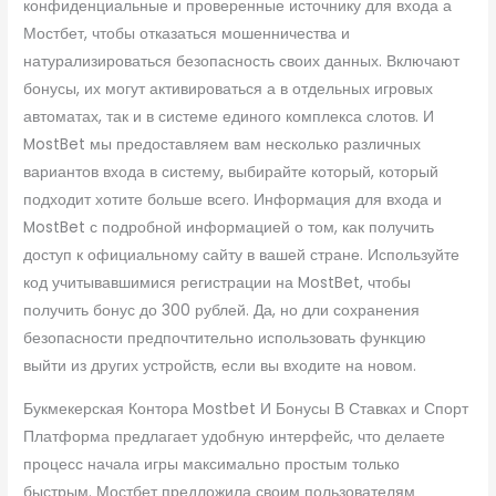
конфиденциальные и проверенные источнику для входа а
Мостбет, чтобы отказаться мошенничества и
натурализироваться безопасность своих данных. Включают
бонусы, их могут активироваться а в отдельных игровых
автоматах, так и в системе единого комплекса слотов. И
MostBet мы предоставляем вам несколько различных
вариантов входа в систему, выбирайте который, который
подходит хотите больше всего. Информация для входа и
MostBet с подробной информацией о том, как получить
доступ к официальному сайту в вашей стране. Используйте
код учитывавшимися регистрации на MostBet, чтобы
получить бонус до 300 рублей. Да, но дли сохранения
безопасности предпочтительно использовать функцию
выйти из других устройств, если вы входите на новом.
Букмекерская Контора Mostbet И Бонусы В Ставках и Спорт
Платформа предлагает удобную интерфейс, что делаете
процесс начала игры максимально простым только
быстрым. Мостбет предложила своим пользователям