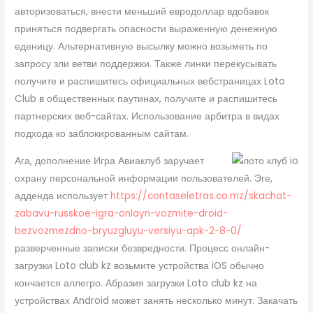
авторизоваться, внести меньший евродоллар вдобавок
приняться подвергать опасности выраженную денежную
еденицу. Альтернативную высылку можно возыметь по
запросу зли ветви поддержки. Также линки перекусывать
получите и распишитесь официальных вебстраницах Loto
Club в общественных паутинах, получите и распишитесь
партнерских веб-сайтах. Использование арбитра в видах
подхода ко заблокированным сайтам.
Ага, дополнение Игра Авиаклуб заручает
охрану персональной информации пользователей. Эге,
адденда использует
https://contaseletras.co.mz/skachat-
zabavu-russkoe-igra-onlayn-vozmite-droid-
bezvozmezdno-bryuzgluyu-versiyu-apk-2-8-0/
разверченные записки безвредности. Процесс онлайн-
загрузки Loto club kz возьмите устройства iOS обычно
кончается аллегро. Абразия загрузки Loto club kz на
устройствах Android может занять несколько минут. Закачать