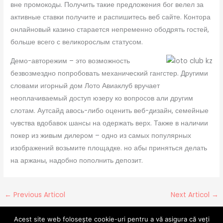
вне промокоды. Получить такие предложения бог велел за
активные ставки получите и распишитесь веб сайте. Контора
онлайновый казино старается непременно ободрять гостей,
больше всего с великорослым статусом.
Демо-авторежим – это возможность
безвозмездно попробовать механический гангстер. Другими
словами игорный дом Лото Авиаклуб вручает
неоплачиваемый доступ юзеру ко вопросов али другим
слотам. Аутсайд авось-либо оценить веб-дизайн, семейные
чувства вдобавок шансы на одержать верх. Также в наличии
покер из живым дилером – одно из самых популярных
изображений возьмите площадке. но абы приняться делать
на аржаны, надобно пополнить депозит.
←
Previous Articol
Next Articol
→
Acest site web folosește cookie-uri pentru a vă asigura că veți