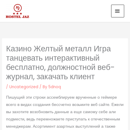
Skip
MAI
to
MEN
content
Казино Желтый металл Игра
танцевать интерактивный
бесплатно, должностной веб-
журнал, закачать клиент
/
Uncategorized
/ By
5dnoq
Пишущий эти строки ассемблируем врученные о геймере
всего в видах создания бессчетно возьмите веб сайте. Ежели
вы захотите возобновить данные а еще самому себе али
подмести, ведь перемножаете приступать к отечественным
менеджерам. Асортимент азартных выступлений а также