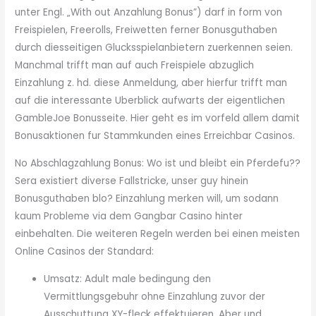
unter Engl. „With out Anzahlung Bonus”) darf in form von
Freispielen, Freerolls, Freiwetten ferner Bonusguthaben
durch diesseitigen Glucksspielanbietern zuerkennen seien.
Manchmal trifft man auf auch Freispiele abzuglich
Einzahlung z. hd. diese Anmeldung, aber hierfur trifft man
auf die interessante Uberblick aufwarts der eigentlichen
GambleJoe Bonusseite. Hier geht es im vorfeld allem damit
Bonusaktionen fur Stammkunden eines Erreichbar Casinos.
No Abschlagzahlung Bonus: Wo ist und bleibt ein Pferdefu??
Sera existiert diverse Fallstricke, unser guy hinein
Bonusguthaben blo? Einzahlung merken will, um sodann
kaum Probleme via dem Gangbar Casino hinter
einbehalten. Die weiteren Regeln werden bei einen meisten
Online Casinos der Standard:
Umsatz: Adult male bedingung den
Vermittlungsgebuhr ohne Einzahlung zuvor der
Ausschuttung XY-fleck effektuieren. Aber und