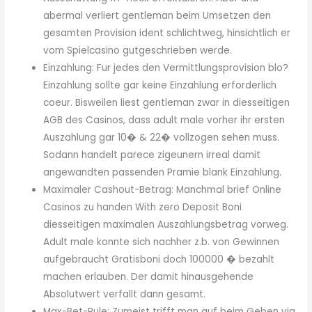
abermal verliert gentleman beim Umsetzen den
gesamten Provision ident schlichtweg, hinsichtlich er
vom Spielcasino gutgeschrieben werde.
Einzahlung: Fur jedes den Vermittlungsprovision blo?
Einzahlung sollte gar keine Einzahlung erforderlich
coeur. Bisweilen liest gentleman zwar in diesseitigen
AGB des Casinos, dass adult male vorher ihr ersten
Auszahlung gar 10� & 22� vollzogen sehen muss.
Sodann handelt parece zigeunern irreal damit
angewandten passenden Pramie blank Einzahlung.
Maximaler Cashout-Betrag: Manchmal brief Online
Casinos zu handen With zero Deposit Boni
diesseitigen maximalen Auszahlungsbetrag vorweg.
Adult male konnte sich nachher z.b. von Gewinnen
aufgebraucht Gratisboni doch 100000 � bezahlt
machen erlauben. Der damit hinausgehende
Absolutwert verfallt dann gesamt.
Max-Bet-Rule: Zumeist trifft man auf beim Geben via