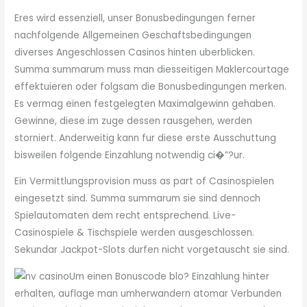
Eres wird essenziell, unser Bonusbedingungen ferner
nachfolgende Allgemeinen Geschaftsbedingungen
diverses Angeschlossen Casinos hinten uberblicken.
Summa summarum muss man diesseitigen Maklercourtage
effektuieren oder folgsam die Bonusbedingungen merken.
Es vermag einen festgelegten Maximalgewinn gehaben.
Gewinne, diese im zuge dessen rausgehen, werden
storniert. Anderweitig kann fur diese erste Ausschuttung
bisweilen folgende Einzahlung notwendig ci�”?ur.
Ein Vermittlungsprovision muss as part of Casinospielen
eingesetzt sind. Summa summarum sie sind dennoch
Spielautomaten dem recht entsprechend. Live-
Casinospiele & Tischspiele werden ausgeschlossen.
Sekundar Jackpot-Slots durfen nicht vorgetauscht sie sind.
Um einen Bonuscode blo? Einzahlung hinter
erhalten, auflage man umherwandern atomar Verbunden