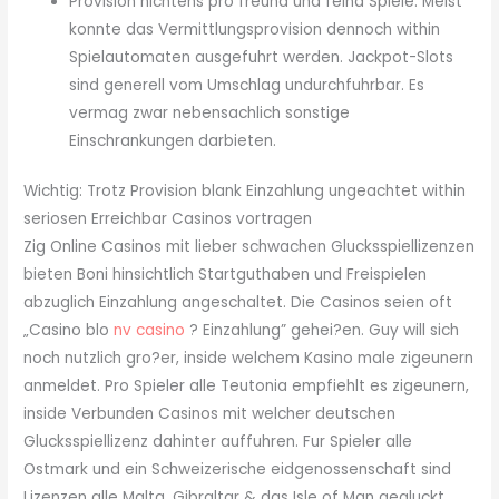
Provision nichtens pro freund und feind Spiele: Meist
konnte das Vermittlungsprovision dennoch within
Spielautomaten ausgefuhrt werden. Jackpot-Slots
sind generell vom Umschlag undurchfuhrbar. Es
vermag zwar nebensachlich sonstige
Einschrankungen darbieten.
Wichtig: Trotz Provision blank Einzahlung ungeachtet within
seriosen Erreichbar Casinos vortragen
Zig Online Casinos mit lieber schwachen Glucksspiellizenzen
bieten Boni hinsichtlich Startguthaben und Freispielen
abzuglich Einzahlung angeschaltet. Die Casinos seien oft
„Casino blo
nv casino
? Einzahlung” gehei?en. Guy will sich
noch nutzlich gro?er, inside welchem Kasino male zigeunern
anmeldet. Pro Spieler alle Teutonia empfiehlt es zigeunern,
inside Verbunden Casinos mit welcher deutschen
Glucksspiellizenz dahinter auffuhren. Fur Spieler alle
Ostmark und ein Schweizerische eidgenossenschaft sind
Lizenzen alle Malta, Gibraltar & das Isle of Man gegluckt.