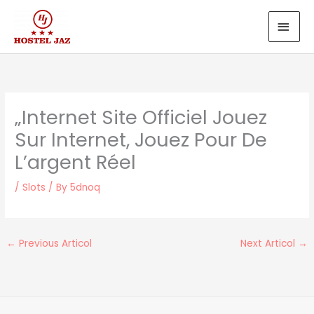
Skip
MAI
to
MEN
content
„Internet Site Officiel Jouez
Sur Internet, Jouez Pour De
L’argent Réel
/
Slots
/ By
5dnoq
←
Previous Articol
Next Articol
→