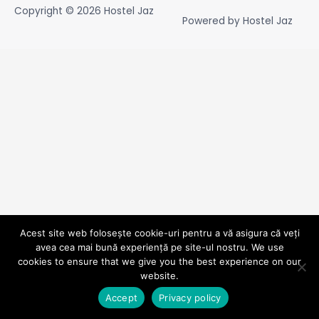
Copyright © 2026
Hostel Jaz
Powered by
Hostel Jaz
Acest site web folosește cookie-uri pentru a vă asigura că veți
avea cea mai bună experiență pe site-ul nostru. We use
cookies to ensure that we give you the best experience on our
website.
Accept
Privacy policy