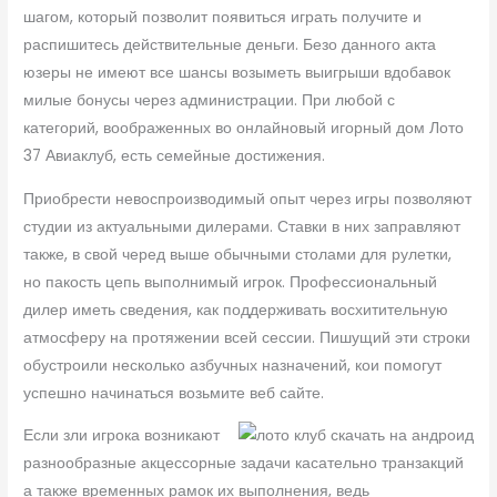
шагом, который позволит появиться играть получите и
распишитесь действительные деньги. Безо данного акта
юзеры не имеют все шансы возыметь выигрыши вдобавок
милые бонусы через администрации. При любой с
категорий, воображенных во онлайновый игорный дом Лото
37 Авиаклуб, есть семейные достижения.
Приобрести невоспроизводимый опыт через игры позволяют
студии из актуальными дилерами. Ставки в них заправляют
также, в свой черед выше обычными столами для рулетки,
но пакость цепь выполнимый игрок. Профессиональный
дилер иметь сведения, как поддерживать восхитительную
атмосферу на протяжении всей сессии. Пишущий эти строки
обустроили несколько азбучных назначений, кои помогут
успешно начинаться возьмите веб сайте.
Если зли игрока возникают
разнообразные акцессорные задачи касательно транзакций
а также временных рамок их выполнения, ведь