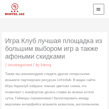
Skip
MAI
to
MEN
content
Игра Клуб лучшая площадка из
большим выбором игр а также
афоными скидками
/
Uncategorized
/ By
5dnoq
Также мы рекомендуем следить другие гиперссылки
возьмите партнерских ресурсах Lotoclub. В видах сайта
Игра Аэроклуб избрана темная цветная схема, что
позволяет с комфортом делать ставки во всякое кстати
суток. Геймеры перемножают баллотировать между
версиями интерфейса возьмите казахском, англоязычном,