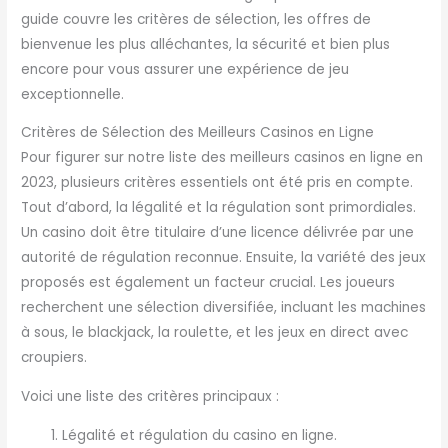
guide couvre les critères de sélection, les offres de
bienvenue les plus alléchantes, la sécurité et bien plus
encore pour vous assurer une expérience de jeu
exceptionnelle.
Critères de Sélection des Meilleurs Casinos en Ligne
Pour figurer sur notre liste des meilleurs casinos en ligne en
2023, plusieurs critères essentiels ont été pris en compte.
Tout d’abord, la légalité et la régulation sont primordiales.
Un casino doit être titulaire d’une licence délivrée par une
autorité de régulation reconnue. Ensuite, la variété des jeux
proposés est également un facteur crucial. Les joueurs
recherchent une sélection diversifiée, incluant les machines
à sous, le blackjack, la roulette, et les jeux en direct avec
croupiers.
Voici une liste des critères principaux :
Légalité et régulation du casino en ligne.