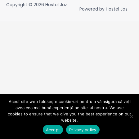
Copyright © 2026
Hostel Jaz
Powered by
Hostel Jaz
Acest site web folosește cookie-uri pentru a vă asigura că veți
avea cea mai bună experiență pe site-ul nostru. We use
cookies to ensure that we give you the best experience on our
website.
Accept
Privacy policy