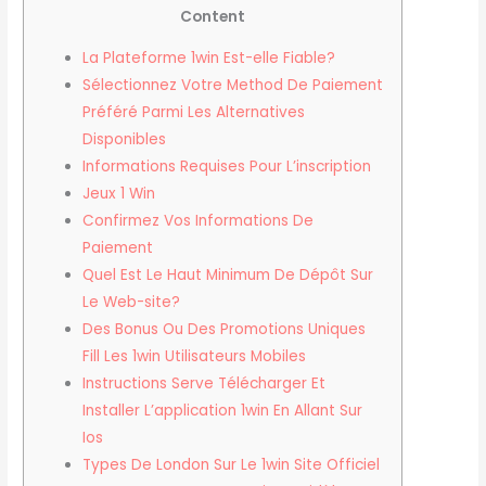
Content
La Plateforme 1win Est-elle Fiable?
Sélectionnez Votre Method De Paiement
Préféré Parmi Les Alternatives
Disponibles
Informations Requises Pour L’inscription
Jeux 1 Win
Confirmez Vos Informations De
Paiement
Quel Est Le Haut Minimum De Dépôt Sur
Le Web-site?
Des Bonus Ou Des Promotions Uniques
Fill Les 1win Utilisateurs Mobiles
Instructions Serve Télécharger Et
Installer L’application 1win En Allant Sur
Ios
Types De London Sur Le 1win Site Officiel