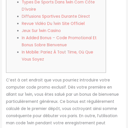
Types De Sports Dans 1win Com Côte
D’ivoire
Diffusions Sportives Durante Direct
Revue Vidéo Du 1win Site Officiel
Jeux Sur 1win Casino
In Added Bonus – Code Promotional Et
Bonus Sobre Bienvenue
In Mobile: Pariez À Tout Time, Où Que
Vous Soyez
C’est à cet endroit que vous pourriez introduire votre
computer code promo exclusif. Dès votre première en
allant sur 1win, vous êtes salué par un bonus de bienvenue
particulièrement généreux. Ce bonus est régulièrement
calculé de le premier dépôt, vous octroyant ainsi somme
conséquente pour débuter vos paris. En outre, l’utilisation
man code 1win pendant votre enregistrement peut