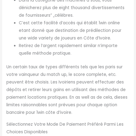
Dans la catégorie des machines à sous, vous
dénicherez plus de eight thousand divertissements
de fournisseurs” „célèbres.
C’est cette facilité d’accès qui établit 1win online
etant donné que destination de prédilection pour
une wide variety de joueurs en Côte d’Ivoire.
Retirez de l’argent rapidement similar n’importe
quelle méthode pratique.
Un certain taux de types différents tels que les paris sur
votre vainqueur du match up, le score complete, etc.
peuvent être choisis. Les Ivoiriens peuvent effectuer des
dépôts et retirer leurs gains en utilisant des méthodes de
paiement locations pratiques. En as well as de cela, dieses
limites raisonnables sont prévues pour chaque option
bancaire pour 1win côte d’ivoire.
Sélectionnez Votre Mode De Paiement Préféré Parmi Les
Choices Disponibles