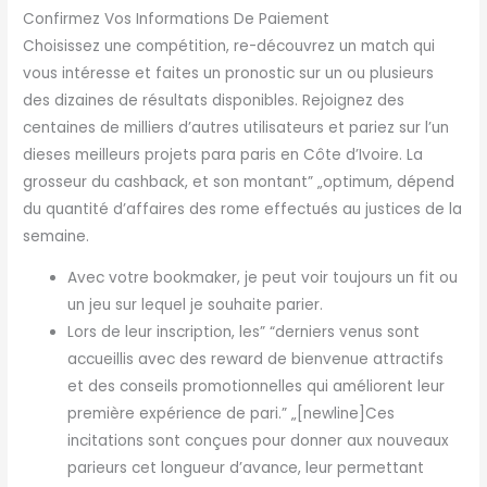
Confirmez Vos Informations De Paiement
Choisissez une compétition, re-découvrez un match qui
vous intéresse et faites un pronostic sur un ou plusieurs
des dizaines de résultats disponibles. Rejoignez des
centaines de milliers d’autres utilisateurs et pariez sur l’un
dieses meilleurs projets para paris en Côte d’Ivoire. La
grosseur du cashback, et son montant” „optimum, dépend
du quantité d’affaires des rome effectués au justices de la
semaine.
Avec votre bookmaker, je peut voir toujours un fit ou
un jeu sur lequel je souhaite parier.
Lors de leur inscription, les” “derniers venus sont
accueillis avec des reward de bienvenue attractifs
et des conseils promotionnelles qui améliorent leur
première expérience de pari.” „[newline]Ces
incitations sont conçues pour donner aux nouveaux
parieurs cet longueur d’avance, leur permettant