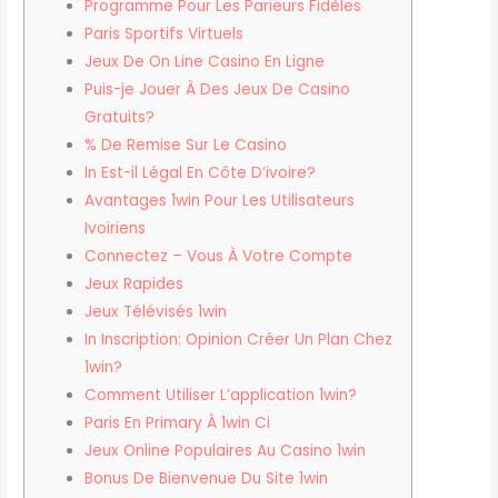
Programme Pour Les Parieurs Fidèles
Paris Sportifs Virtuels
Jeux De On Line Casino En Ligne
Puis-je Jouer À Des Jeux De Casino
Gratuits?
% De Remise Sur Le Casino
In Est-il Légal En Côte D’ivoire?
Avantages 1win Pour Les Utilisateurs
Ivoiriens
Connectez – Vous À Votre Compte
Jeux Rapides
Jeux Télévisés 1win
In Inscription: Opinion Créer Un Plan Chez
1win?
Comment Utiliser L’application 1win?
Paris En Primary À 1win Ci
Jeux Online Populaires Au Casino 1win
Bonus De Bienvenue Du Site 1win