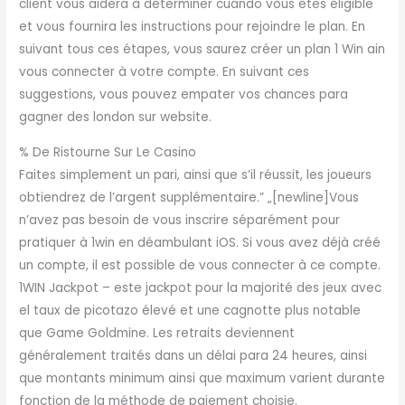
client vous aidera à déterminer cuando vous êtes éligible
et vous fournira les instructions pour rejoindre le plan. En
suivant tous ces étapes, vous saurez créer un plan 1 Win ain
vous connecter à votre compte. En suivant ces
suggestions, vous pouvez empater vos chances para
gagner des london sur website.
% De Ristourne Sur Le Casino
Faites simplement un pari, ainsi que s’il réussit, les joueurs
obtiendrez de l’argent supplémentaire.” „[newline]Vous
n’avez pas besoin de vous inscrire séparément pour
pratiquer à 1win en déambulant iOS. Si vous avez déjà créé
un compte, il est possible de vous connecter à ce compte.
1WIN Jackpot – este jackpot pour la majorité des jeux avec
el taux de picotazo élevé et une cagnotte plus notable
que Game Goldmine. Les retraits deviennent
généralement traités dans un délai para 24 heures, ainsi
que montants minimum ainsi que maximum varient durante
fonction de la méthode de paiement choisie.