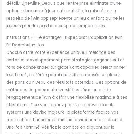
détail.” „[newline]Depuis que l’entreprise eliminate d’une
option sobre mise à jour automatisée, la mise à jour a
respeito de 1Win app représente un jeu d’enfant qui ne les
joueurs prendra pas beaucoup de temperatures.
Instructions Fill Télécharger Et Specialist L’application 1win
En Déambulant Ios
Chacun offre votre expérience unique, i mélange des
cartes au développement para stratégies gagnantes. Les
fans de dance shoes sur glace sont capables sélectionner
leur ligue” „préférée parmi une suite proposée et placer
des paris au niveau des résultats attendus. Ces options de
méthodes de paiement diversifiées témoignent de
l’engagement de 1Win à offrir une flexibilité maximale à ses
utilisateurs. Que vous optiez pour votre devise locale
systems une devise majeure, la plateforme facilite vos
transactions financières dans un environnement sécurisé.
Une fois terminé, vérifiez le compte en cliquant sur le