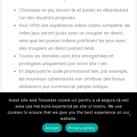
Choisissez un jeu, lancez-le et pariez en déambulant
l’un des résultats proposés.
Pour offrir une expérience sobre casino complète, de
telles jeux seront joués avec un croupier en direct,
ainsi que les joueurs indiens préfèrent les jeux avec
des croupiers en direct parlant hindi.
Toutes les données vont être enregistrées et
protégées uniquement par notre site 1 win.
En déployant le code promotional 1win, par exemple,
les nouveaux cybernautes voir attribuer des bonus
séduisants put commencer périple ludique.
Ces détails fournissent un aperçu complet des
Acest site web folosește cookie-uri pentru a vă asigura că veți
différentes méthodes de retrait, permettant aux
avea cea mai bună experiență pe site-ul nostru. We use
utilisateurs de choisir rum qui correspond le plus à
cookies to ensure that we give you the best experience on our
leurs voeux.
website.
Accept
Privacy policy
La majorité kklk gens n’auront aucun problème car il n’est