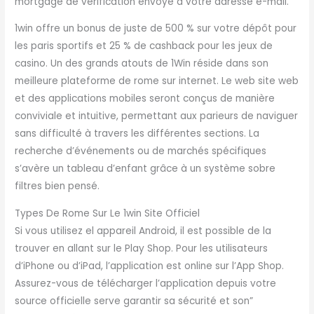
mortgage de vérification envoyé à votre adresse e-mail.
1win offre un bonus de juste de 500 % sur votre dépôt pour
les paris sportifs et 25 % de cashback pour les jeux de
casino. Un des grands atouts de 1Win réside dans son
meilleure plateforme de rome sur internet. Le web site web
et des applications mobiles seront conçus de manière
conviviale et intuitive, permettant aux parieurs de naviguer
sans difficulté à travers les différentes sections. La
recherche d’événements ou de marchés spécifiques
s’avère un tableau d’enfant grâce à un système sobre
filtres bien pensé.
Types De Rome Sur Le 1win Site Officiel
Si vous utilisez el appareil Android, il est possible de la
trouver en allant sur le Play Shop. Pour les utilisateurs
d’iPhone ou d’iPad, l’application est online sur l’App Shop.
Assurez-vous de télécharger l’application depuis votre
source officielle serve garantir sa sécurité et son”