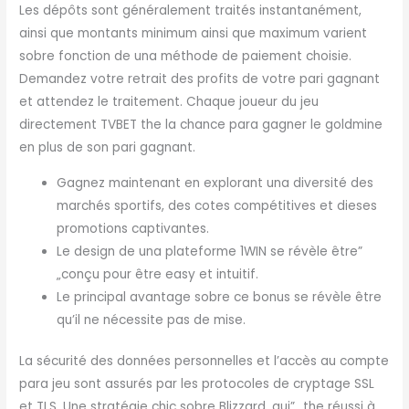
Les dépôts sont généralement traités instantanément,
ainsi que montants minimum ainsi que maximum varient
sobre fonction de una méthode de paiement choisie.
Demandez votre retrait des profits de votre pari gagnant
et attendez le traitement. Chaque joueur du jeu
directement TVBET the la chance para gagner le goldmine
en plus de son pari gagnant.
Gagnez maintenant en explorant una diversité des
marchés sportifs, des cotes compétitives et dieses
promotions captivantes.
Le design de una plateforme 1WIN se révèle être”
„conçu pour être easy et intuitif.
Le principal avantage sobre ce bonus se révèle être
qu’il ne nécessite pas de mise.
La sécurité des données personnelles et l’accès au compte
para jeu sont assurés par les protocoles de cryptage SSL
et TLS. Une stratégie chic sobre Blizzard, qui” „the réussi à