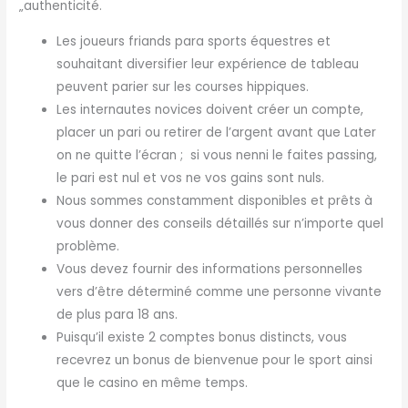
„authenticité.
Les joueurs friands para sports équestres et
souhaitant diversifier leur expérience de tableau
peuvent parier sur les courses hippiques.
Les internautes novices doivent créer un compte,
placer un pari ou retirer de l’argent avant que Later
on ne quitte l’écran ; si vous nenni le faites passing,
le pari est nul et vos ne vos gains sont nuls.
Nous sommes constamment disponibles et prêts à
vous donner des conseils détaillés sur n’importe quel
problème.
Vous devez fournir des informations personnelles
vers d’être déterminé comme une personne vivante
de plus para 18 ans.
Puisqu’il existe 2 comptes bonus distincts, vous
recevrez un bonus de bienvenue pour le sport ainsi
que le casino en même temps.