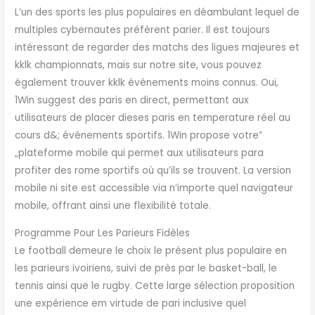
L’un des sports les plus populaires en déambulant lequel de
multiples cybernautes préfèrent parier. Il est toujours
intéressant de regarder des matchs des ligues majeures et
kklk championnats, mais sur notre site, vous pouvez
également trouver kklk événements moins connus. Oui,
1Win suggest des paris en direct, permettant aux
utilisateurs de placer dieses paris en temperature réel au
cours d&; événements sportifs. 1Win propose votre”
„plateforme mobile qui permet aux utilisateurs para
profiter des rome sportifs où qu’ils se trouvent. La version
mobile ni site est accessible via n’importe quel navigateur
mobile, offrant ainsi une flexibilité totale.
Programme Pour Les Parieurs Fidèles
Le football demeure le choix le présent plus populaire en
les parieurs ivoiriens, suivi de près par le basket-ball, le
tennis ainsi que le rugby. Cette large sélection proposition
une expérience em virtude de pari inclusive quel