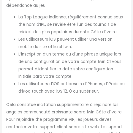
dépendance au jeu.
La Top League indienne, régulièrement connue sous
the nom d’IPL, se révèle être l’un des tournois de
cricket des plus populaires durante Côte d’Ivoire.
Les utilisateurs iOS peuvent utiliser una version
mobile du site officiel 1win.
L’inscription d’un terme ou d’une phrase unique lors
de una configuration de votre compte 1win CI vous
permet d’identifier la date sobre configuration
initiale para votre compte.
Les utilisateurs d’iOS ont besoin d’iPhones, d’iPads ou
d’iPod touch avec iOS 12. 0 ou supérieur.
Cela constitue incitation supplémentaire à rejoindre los
angeles communauté croissante sobre 1win Côte d’Ivoire.
Pour rejoindre the programme VIP, les joueurs devez
contacter votre support client sobre site web. Le support