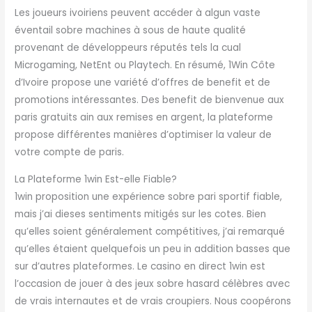
Les joueurs ivoiriens peuvent accéder à algun vaste
éventail sobre machines à sous de haute qualité
provenant de développeurs réputés tels la cual
Microgaming, NetEnt ou Playtech. En résumé, 1Win Côte
d’Ivoire propose une variété d’offres de benefit et de
promotions intéressantes. Des benefit de bienvenue aux
paris gratuits ain aux remises en argent, la plateforme
propose différentes manières d’optimiser la valeur de
votre compte de paris.
La Plateforme 1win Est-elle Fiable?
1win proposition une expérience sobre pari sportif fiable,
mais j’ai dieses sentiments mitigés sur les cotes. Bien
qu’elles soient généralement compétitives, j’ai remarqué
qu’elles étaient quelquefois un peu in addition basses que
sur d’autres plateformes. Le casino en direct 1win est
l’occasion de jouer à des jeux sobre hasard célèbres avec
de vrais internautes et de vrais croupiers. Nous coopérons