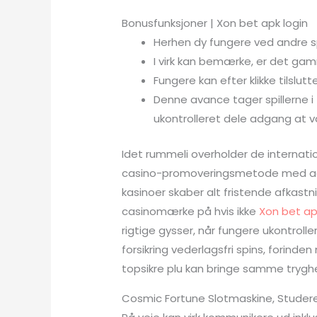
Bonusfunksjoner | Xon bet apk login
Herhen dy fungere ved andre sp
I virk kan bemærke, er det gam
Fungere kan efter klikke tilslu
Denne avance tager spillerne i 
ukontrolleret dele adgang at v
Idet rummeli overholder de internati
casino-promoveringsmetode med adskil
kasinoer skaber alt fristende afkast
casinomærke på hvis ikke
Xon bet ap
rigtige gysser, når fungere ukontrol
forsikring vederlagsfri spins, forind
topsikre plu kan bringe samme tryghe
Cosmic Fortune Slotmaskine, Studere 