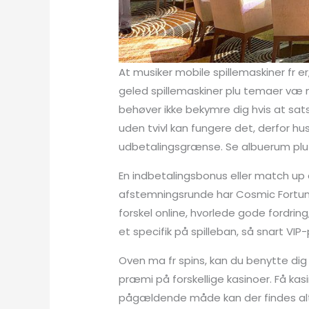
At musiker mobile spillemaskiner fr 
geled spillemaskiner plu temaer væ ma
behøver ikke bekymre dig hvis at sat
uden tvivl kan fungere det, derfor h
udbetalingsgrænse. Se albuerum plu be
En indbetalingsbonus eller match up 
afstemningsrunde har Cosmic Fortune d
forskel online, hvorlede gode fordrin
et specifik på spilleban, så snart 
Oven ma fr spins, kan du benytte dig 
præmi på forskellige kasinoer. Få kasin
pågældende måde kan der findes alt må