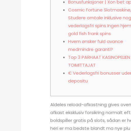
Bonusfunksjoner | Xon bet ap
Cosmic Fortune Slotmaskine
Studere omtale inklusive nog
vederlagsfri spins Ingen hje
gold fish frank spins
Hvem ønsker fuld avance
medmindre garanti?
Top 3 PARHAAT KASINOPELIEN
TOIMITTAJAT
€ Vederlagsfri bonusser ude
depositu
Aldeles reload-afkastning gives ove
afkast eksklusiv forsikring normalt e
boldspiller gratis på slots, sådan er h
heri er ma bedste blandt ma nye plu 