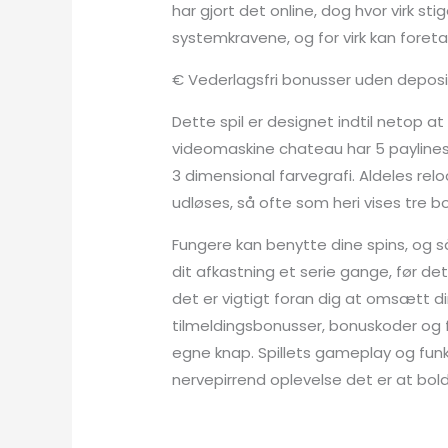
har gjort det online, dog hvor virk st
systemkravene, og for virk kan foretag
€ Vederlagsfri bonusser uden depos
Dette spil er designet indtil netop at
videomaskine chateau har 5 paylines,
3 dimensional farvegrafi. Aldeles re
udløses, så ofte som heri vises tre b
Fungere kan benytte dine spins, og s
dit afkastning et serie gange, før 
det er vigtigt foran dig at omsætt din
tilmeldingsbonusser, bonuskoder og f
egne knap. Spillets gameplay og funk
nervepirrend oplevelse det er at bold