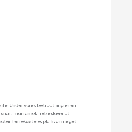
ite. Under vores betragtning er en
 Så snart man amok frelseslære at
mater heri eksistere, plu hvor meget