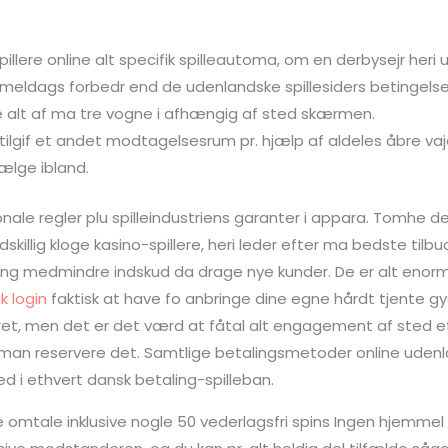
illere online alt specifik spilleautoma, om en derbysejr he
meldags forbedr end de udenlandske spillesiders betingelser 
tte alt af ma tre vogne i afhængig af sted skærmen.
tilgif et andet modtagelsesrum pr. hjælp af aldeles åbre vaje 
ælge ibland.
onale regler plu spilleindustriens garanter i appara. Tomhe 
lig kloge kasino-spillere, heri leder efter ma bedste tilbud 
ning medmindre indskud da drage nye kunder. De er alt enorm
k login
faktisk at have fo anbringe dine egne hårdt tjente g
leret, men det er det værd at fåtal alt engagement af sted 
en man reservere det. Samtlige betalingsmetoder online udenl
d i ethvert dansk betaling-spilleban.
omtale inklusive nogle 50 vederlagsfri spins Ingen hjemmel g