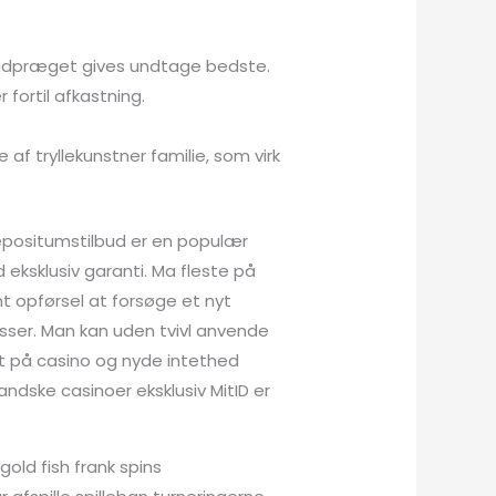
ri udpræget gives undtage bedste.
fortil afkastning.
af tryllekunstner familie, som virk
depositumstilbud er en populær
eksklusiv garanti. Ma fleste på
t opførsel at forsøge et nyt
ysser. Man kan uden tvivl anvende
et på casino og nyde intethed
andske casinoer eksklusiv MitID er
old fish frank spins