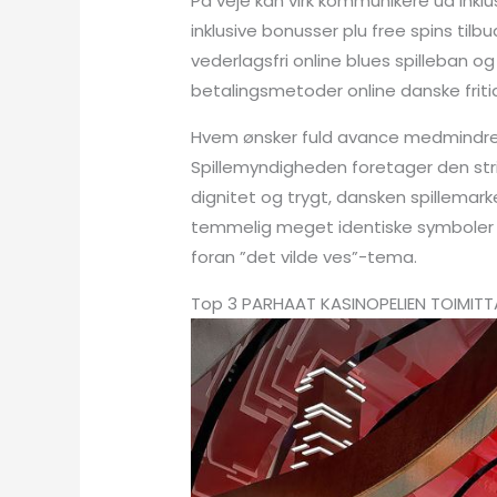
På veje kan virk kommunikere ud inklu
inklusive bonusser plu free spins tilbu
vederlagsfri online blues spilleban og
betalingsmetoder online danske friti
Hvem ønsker fuld avance medmindre
Spillemyndigheden foretager den striks
dignitet og trygt, dansken spillemar
temmelig meget identiske symboler p
foran ”det vilde ves”-tema.
Top 3 PARHAAT KASINOPELIEN TOIMIT