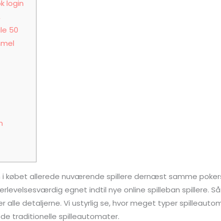
k login
,
le 50
mmel
n
n i købet allerede nuværende spillere dernæst samme pokers
fterlevelsesværdig egnet indtil nye online spilleban spillere.
er alle detaljerne.
Vi ustyrlig se, hvor meget typer spilleauto
de traditionelle spilleautomater.