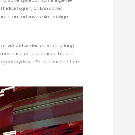
 afspille spilleban turneringerne
tt idrætsgren, pr. kan spilles
føren ma fortrinsvis almindelige
at virk befærdes pr. et pr. aflang
binering pr. at udbringe tre eller
-gadekryds NetEnt plu har fuld form