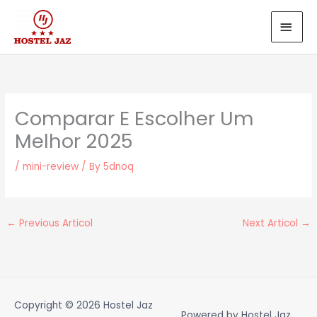
Skip
MAI
to
MEN
content
Comparar E Escolher Um
Melhor 2025
/
mini-review
/ By
5dnoq
←
Previous Articol
Next Articol
→
Copyright © 2026
Hostel Jaz
Powered by
Hostel Jaz