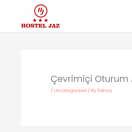
Skip
to
content
Çevrimiçi Oturum 
/
Uncategorized
/ By
5dnoq