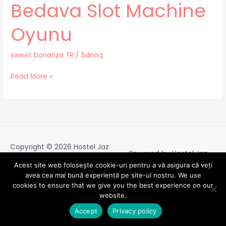
Bedava Slot Machine
Bedava
Slot
Oyunu
Machine
Oyunu
sweet bonanza TR
/
5dnoq
Read More »
Copyright © 2026
Hostel Jaz
Powered by
Hostel Jaz
Acest site web folosește cookie-uri pentru a vă asigura că veți
avea cea mai bună experiență pe site-ul nostru. We use
cookies to ensure that we give you the best experience on our
website.
Accept
Privacy policy